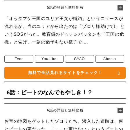
5話の詳細と無料動画
「オッタマゲ王国のユリア王女が婚約」というニュースが
流れるが、当のユリアから出たのは「ゾロリ様助けて!」と
いうSOSだった。教育係のドッテンバッタンも「王国の危
機」と告げ、一刻の猶予もない様子で…。
Tver
Youtube
GYAO
Abema
無料で全話見れるサイトをチェック！
6話：ビートのなんでもやしき！？
6話の詳細と無料動画
お宝の地図をゲットしたゾロリたち。潜入した遺跡は、何
とビートの家だった。「ここに宝はない」というビートの