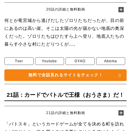
20話の詳細と無料動画
何とか竜宮城から逃げだしたゾロリたちだったが、目の前
にあるのは高い崖。そこは太陽の光が届かない地底の奥深
くだった。ゾロリたちはひたすら上へ登り、地底人たちの
暮らす小さな村にたどりつくが…。
Tver
Youtube
GYAO
Abema
無料で全話見れるサイトをチェック！
21話：カードでバトルで王様（おうさま）だ！
21話の詳細と無料動画
「バトスキ」というカードゲームが全てを決める町を訪れ