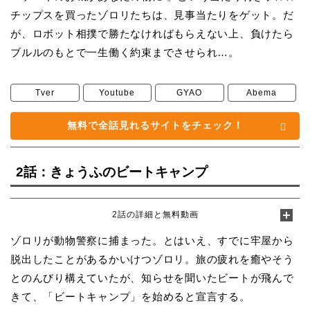
チップスを買ったゾロリたちは、見事当たりをゲット。だ
が、ロボット相撲で勝たなければもらえない上、負けたら
ブルルのもとで一生働く約束までさせられ…。
Tver
Youtube
GYAO
Abema
無料で全話見れるサイトをチェック！
2話：きょうふのビートキャンプ
2話の詳細と無料動画
ゾロリが動物警察に捕まった。とはいえ、すでに牢屋から
脱出したことがあるかいけつゾロリ。旅の疲れを癒やそう
とのんびり構えていたが、知らせを聞いたビートが飛んで
きて、「ビートキャンプ」を始めると宣言する。