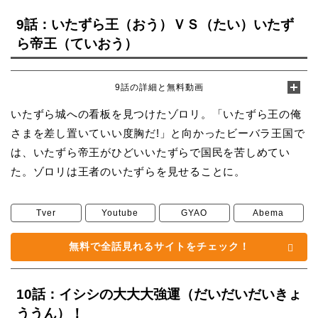
9話：いたずら王（おう）ＶＳ（たい）いたず
ら帝王（ていおう）
9話の詳細と無料動画
いたずら城への看板を見つけたゾロリ。「いたずら王の俺
さまを差し置いていい度胸だ!」と向かったビーバラ王国で
は、いたずら帝王がひどいいたずらで国民を苦しめてい
た。ゾロリは王者のいたずらを見せることに。
Tver
Youtube
GYAO
Abema
無料で全話見れるサイトをチェック！
10話：イシシの大大大強運（だいだいだいきょ
ううん）！