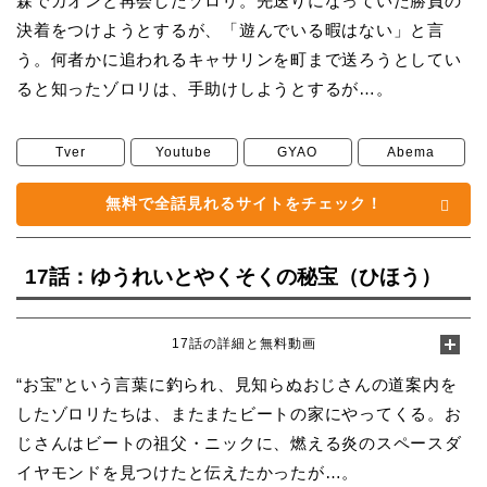
森でガオンと再会したゾロリ。先送りになっていた勝負の
決着をつけようとするが、「遊んでいる暇はない」と言
う。何者かに追われるキャサリンを町まで送ろうとしてい
ると知ったゾロリは、手助けしようとするが…。
Tver
Youtube
GYAO
Abema
無料で全話見れるサイトをチェック！
17話：ゆうれいとやくそくの秘宝（ひほう）
17話の詳細と無料動画
“お宝”という言葉に釣られ、見知らぬおじさんの道案内を
したゾロリたちは、またまたビートの家にやってくる。お
じさんはビートの祖父・ニックに、燃える炎のスペースダ
イヤモンドを見つけたと伝えたかったが…。