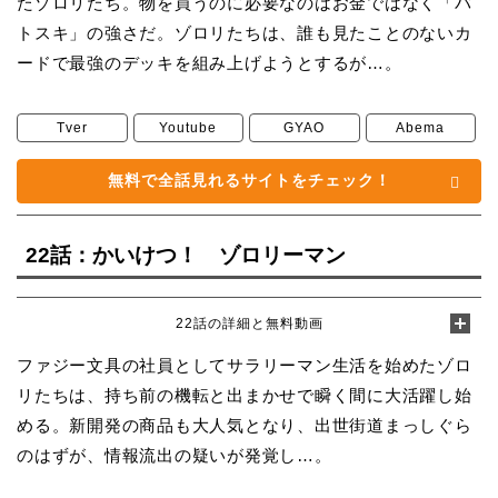
たゾロリたち。物を買うのに必要なのはお金ではなく「バ
トスキ」の強さだ。ゾロリたちは、誰も見たことのないカ
ードで最強のデッキを組み上げようとするが…。
Tver
Youtube
GYAO
Abema
無料で全話見れるサイトをチェック！
22話：かいけつ！ ゾロリーマン
22話の詳細と無料動画
ファジー文具の社員としてサラリーマン生活を始めたゾロ
リたちは、持ち前の機転と出まかせで瞬く間に大活躍し始
める。新開発の商品も大人気となり、出世街道まっしぐら
のはずが、情報流出の疑いが発覚し…。