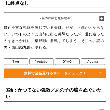
に終点なし
2話の詳細と無料動画
最近不審な視線を感じている美輝。だが、正体がわからな
い。いつものように出前に出る美輝だったが、道に迷った
のをきっかけに、草野球に参戦してしまう。そこへ、謎の
男・西山勘九郎が現れる。
Tver
Youtube
GYAO
Abema
無料で全話見れるサイトをチェック！
3話：かつてない強敵／あの子の涙をぬぐいた
い