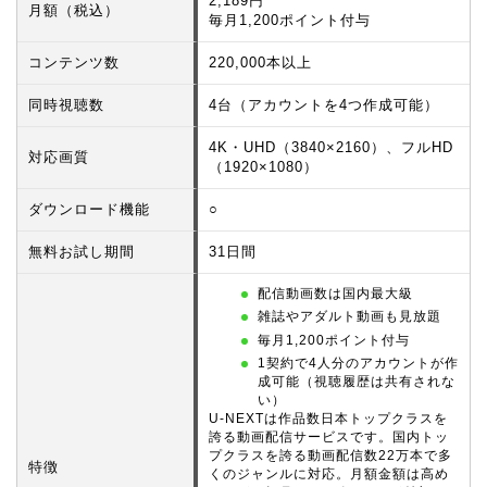
2,189円
月額（税込）
毎月1,200ポイント付与
コンテンツ数
220,000本以上
同時視聴数
4台（アカウントを4つ作成可能）
4K・UHD（3840×2160）、フルHD
対応画質
（1920×1080）
ダウンロード機能
○
無料お試し期間
31日間
配信動画数は国内最大級
雑誌やアダルト動画も見放題
毎月1,200ポイント付与
1契約で4人分のアカウントが作
成可能（視聴履歴は共有されな
い）
U-NEXTは作品数日本トップクラスを
誇る動画配信サービスです。国内トッ
プクラスを誇る動画配信数22万本で多
特徴
くのジャンルに対応。月額金額は高め