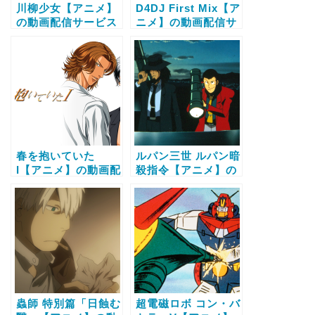
川柳少女【アニメ】
D4DJ First Mix【ア
の動画配信サービス
ニメ】の動画配信サ
比較と無料で全話視
ービス比較と無料で
聴する方法
全話視聴する方法
春を抱いていた
ルパン三世 ルパン暗
I【アニメ】の動画配
殺指令【アニメ】の
信サービス比較と無
動画配信サービス比
料で全話視聴する方
較と無料で全話視聴
法
する方法
蟲師 特別篇「日蝕む
超電磁ロボ コン・バ