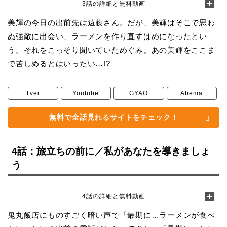
3話の詳細と無料動画
美輝の今日の出前先は遠藤さん。だが、美輝はそこで思わ
ぬ強敵に出会い、ラーメンを作り直すはめになったとい
う。それをこっそり聞いていためぐみ。あの美輝をここま
で苦しめるとはいったい…!?
Tver
Youtube
GYAO
Abema
無料で全話見れるサイトをチェック！
4話：旅立ちの前に／私があなたを導きましょ
う
4話の詳細と無料動画
鬼丸飯店にものすごく暗い声で「最期に…ラーメンが食べ