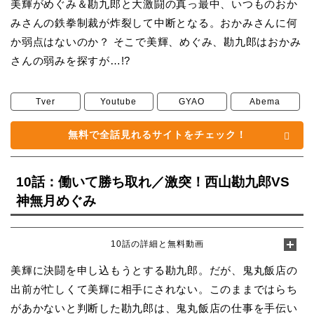
美輝がめぐみ＆勘九郎と大激闘の真っ最中、いつものおか
みさんの鉄拳制裁が炸裂して中断となる。おかみさんに何
か弱点はないのか？ そこで美輝、めぐみ、勘九郎はおかみ
さんの弱みを探すが…!?
Tver
Youtube
GYAO
Abema
無料で全話見れるサイトをチェック！
10話：働いて勝ち取れ／激突！西山勘九郎VS
神無月めぐみ
10話の詳細と無料動画
美輝に決闘を申し込もうとする勘九郎。だが、鬼丸飯店の
出前が忙しくて美輝に相手にされない。このままではらち
があかないと判断した勘九郎は、鬼丸飯店の仕事を手伝い