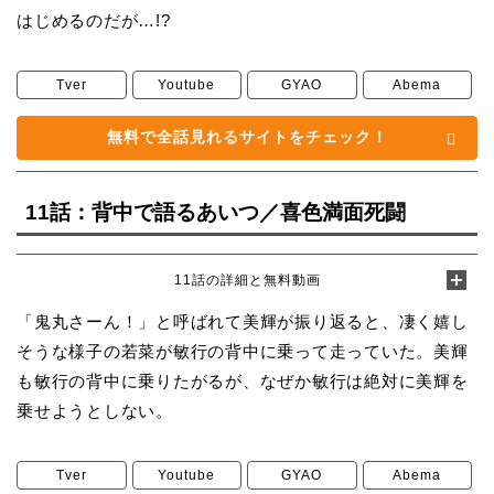
はじめるのだが…!?
Tver
Youtube
GYAO
Abema
無料で全話見れるサイトをチェック！
11話：背中で語るあいつ／喜色満面死闘
11話の詳細と無料動画
「鬼丸さーん！」と呼ばれて美輝が振り返ると、凄く嬉し
そうな様子の若菜が敏行の背中に乗って走っていた。美輝
も敏行の背中に乗りたがるが、なぜか敏行は絶対に美輝を
乗せようとしない。
Tver
Youtube
GYAO
Abema