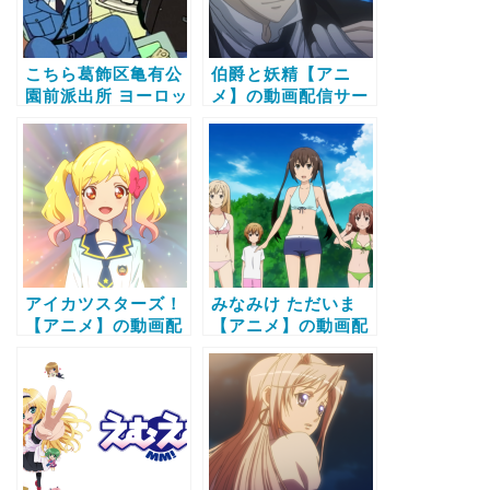
こちら葛飾区亀有公
伯爵と妖精【アニ
園前派出所 ヨーロッ
メ】の動画配信サー
パ横断!麗子救出大作
ビス比較と無料で全
戦【アニメ】の動画
話視聴する方法
配信サービス比較と
無料で全話視聴する
方法
アイカツスターズ！
みなみけ ただいま
【アニメ】の動画配
【アニメ】の動画配
信サービス比較と無
信サービス比較と無
料で全話視聴する方
料で全話視聴する方
法
法