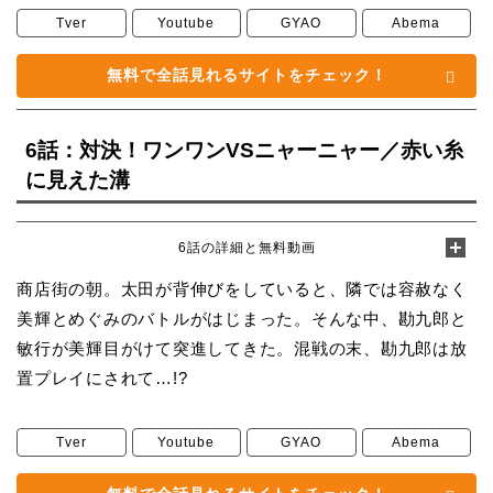
Tver
Youtube
GYAO
Abema
無料で全話見れるサイトをチェック！
6話：対決！ワンワンVSニャーニャー／赤い糸
に見えた溝
6話の詳細と無料動画
商店街の朝。太田が背伸びをしていると、隣では容赦なく
美輝とめぐみのバトルがはじまった。そんな中、勘九郎と
敏行が美輝目がけて突進してきた。混戦の末、勘九郎は放
置プレイにされて…!?
Tver
Youtube
GYAO
Abema