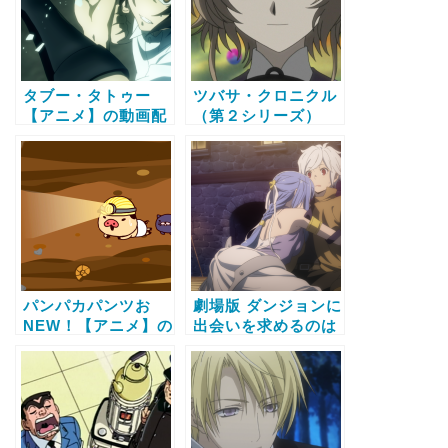
タブー・タトゥー
ツバサ・クロニクル
【アニメ】の動画配
（第２シリーズ）
信サービス比較と無
【アニメ】の動画配
料で全話視聴する方
信サービス比較と無
法
料で全話視聴する方
法
パンパカパンツお
劇場版 ダンジョンに
NEW！【アニメ】の
出会いを求めるのは
動画配信サービス比
間違っているだろう
較と無料で全話視聴
か －オリオンの矢－
する方法
【アニメ】の動画配
信サービス比較と無
料で全話視聴する方
法