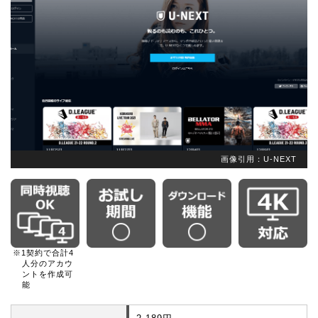
画像引用：U-NEXT
※1契約で合計4
人分のアカウ
ントを作成可
能