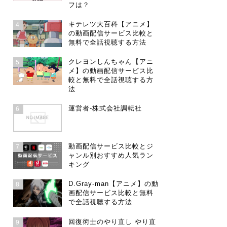
フは？
キテレツ大百科【アニメ】
4
の動画配信サービス比較と
無料で全話視聴する方法
クレヨンしんちゃん【アニ
5
メ】の動画配信サービス比
較と無料で全話視聴する方
法
運営者-株式会社調転社
6
動画配信サービス比較とジ
7
ャンル別おすすめ人気ラン
キング
D.Gray-man【アニメ】の動
8
画配信サービス比較と無料
で全話視聴する方法
回復術士のやり直し やり直
9