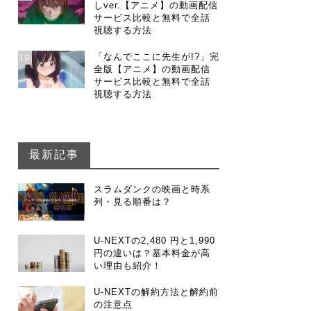
しver.【アニメ】の動画配信
サービス比較と無料で全話
視聴する方法
「なんでここに先生が!?」完
10
全版【アニメ】の動画配信
サービス比較と無料で全話
視聴する方法
最新記事
スラムダンクの映画と時系
列・見る順番は？
U-NEXTの2,480 円と1,990
円の違いは？基本料金が高
い理由も紹介！
U-NEXTの解約方法と解約前
の注意点