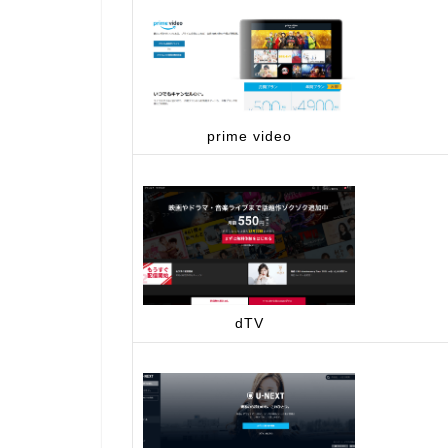
prime video
dTV