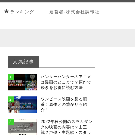
ランキング
運営者-株式会社調転社
人気記事
ハンターハンターのアニメ
1
は漫画のどこまで？原作で
続きをお得に読む方法
ワンピース映画を見る順
2
番！原作との繋がりも紹
介！
2022年秋公開のスラムダン
3
クの映画の内容は？山王
戦？声優・主題歌・スタッ