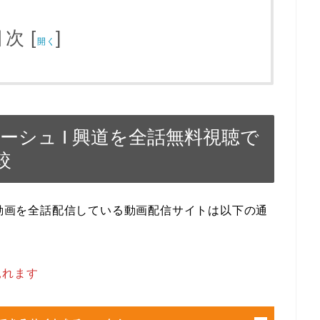
目次
[
]
開く
ーシュ I 興道を全話無料視聴で
較
の動画を全話配信している動画配信サイトは以下の通
見れます