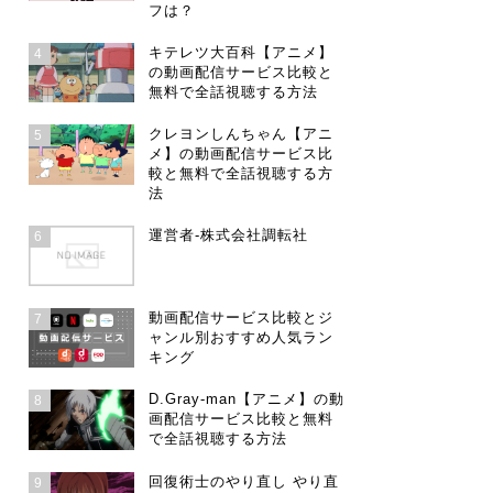
フは？
キテレツ大百科【アニメ】
4
の動画配信サービス比較と
無料で全話視聴する方法
クレヨンしんちゃん【アニ
5
メ】の動画配信サービス比
較と無料で全話視聴する方
法
運営者-株式会社調転社
6
動画配信サービス比較とジ
7
ャンル別おすすめ人気ラン
キング
D.Gray-man【アニメ】の動
8
画配信サービス比較と無料
で全話視聴する方法
回復術士のやり直し やり直
9