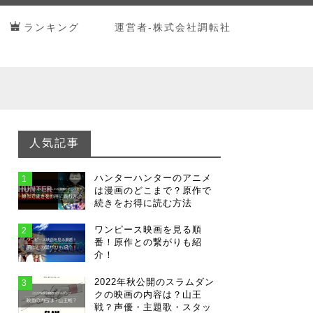
ランキング
運営者-株式会社調転社
人気記事
ハンターハンターのアニメ
1
は漫画のどこまで？原作で
続きをお得に読む方法
ワンピース映画を見る順
2
番！原作との繋がりも紹
介！
2022年秋公開のスラムダン
3
クの映画の内容は？山王
戦？声優・主題歌・スタッ