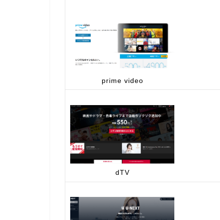
prime video
dTV