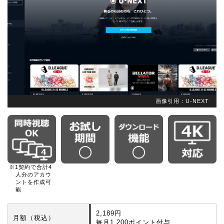
画像引用：U-NEXT
※1契約で合計4
人分のアカウ
ントを作成可
能
2,189円
月額（税込）
毎月1,200ポイント付与