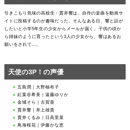
引きこもり気味の高校生・貫井響は、自作の楽曲を動画サ
イトに投稿するのが趣味だった。そんなある日、響と話が
したいと小学5年生の少女からメールが届く。子供の頃か
ら姉妹のように育ったという3人の少女から、響はあるお
願いをされて…。
天使の3P！の声優
五島潤｜大野柚布子
紅葉谷希美｜遠藤ゆりか
金城そら｜古賀葵
貫井響｜井上雄貴
貫井くるみ｜日高里菜
鳥海桜花｜伊藤かな恵