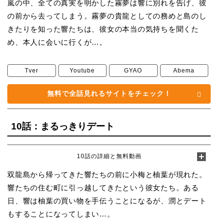
嵐の中、全ての真実を明かした霧夢は響に別れを告げ、彼
の前から去ってしまう。霧夢の貴龍としての務めと島のし
きたりを知った響たちは、彼女の本当の気持ちを聞くた
め、本人に会いに行くが…。
Tver
Youtube
GYAO
Abema
無料で全話見れるサイトをチェック！
10話：まるっきりデート
10話の詳細と無料動画
双龍島から帰ってきた響たちの前に小梅と柚葉が現れた。
響たちの住む町に引っ越してきたという彼女たち。ある
日、響は柚葉の買い物を手伝うことになるが、潤とデート
もすることになってしまい…。