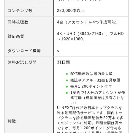
コンテンツ数
220,000本以上
同時視聴数
4台（アカウントを4つ作成可能）
4K・UHD（3840×2160）、フルHD
対応画質
（1920×1080）
ダウンロード機能
○
無料お試し期間
31日間
配信動画数は国内最大級
雑誌やアダルト動画も見放題
毎月1,200ポイント付与
1契約で4人分のアカウントが作
成可能（視聴履歴は共有されな
い）
U-NEXTは作品数日本トップクラスを
誇る動画配信サービスです。国内トッ
プクラスを誇る動画配信数22万本で多
特徴
くのジャンルに対応。月額金額は高め
ですが、毎月1,200ポイントが付与さ