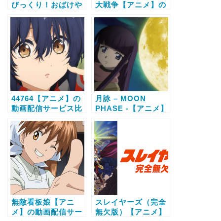
びっくり！おばけや
大戦争【アニメ】の
しき【アニメ】の動
動画配信サービス比
画配信サービス比較
較と無料で全話視聴
と無料で全話視聴す
する方法
る方法
44764【アニメ】の
月詠 – MOON
動画配信サービス比
PHASE -【アニメ】
較と無料で全話視聴
の動画配信サービス
する方法
比較と無料で全話視
聴する方法
無敵看板娘【アニ
スレイヤーズ（完全
メ】の動画配信サー
無欠版）【アニメ】