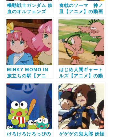
機動戦士ガンダム 鉄
食戟のソーマ 神ノ
血のオルフェンズ
皿【アニメ】の動画
【アニメ】の動画配
配信サービス比較と
信サービス比較と無
無料で全話視聴する
料で全話視聴する方
方法
法
MINKY MOMO IN
はじめ人間ギャート
旅立ちの駅【アニ
ルズ【アニメ】の動
メ】の動画配信サー
画配信サービス比較
ビス比較と無料で全
と無料で全話視聴す
話視聴する方法
る方法
けろけろけろっぴの
ゲゲゲの鬼太郎 妖怪