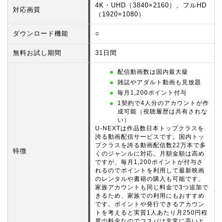
4K・UHD（3840×2160）、フルHD
対応画質
（1920×1080）
ダウンロード機能
○
無料お試し期間
31日間
配信動画数は国内最大級
雑誌やアダルト動画も見放題
毎月1,200ポイント付与
1契約で4人分のアカウントが作
成可能（視聴履歴は共有されな
い）
U-NEXTは作品数日本トップクラスを
誇る動画配信サービスです。国内トッ
プクラスを誇る動画配信数22万本で多
特徴
くのジャンルに対応。月額金額は高め
ですが、毎月1,200ポイントが付与さ
れるのでポイントを利用して最新映画
のレンタルや書籍の購入も可能です。
家族アカウントも同じ料金で3つ追加で
きるため、家族での利用にもおすすめ
です。ポイントや発行できるアカウン
トを考えると実質1人あたり月250円程
度の料金なのでコスパは非常に高いと