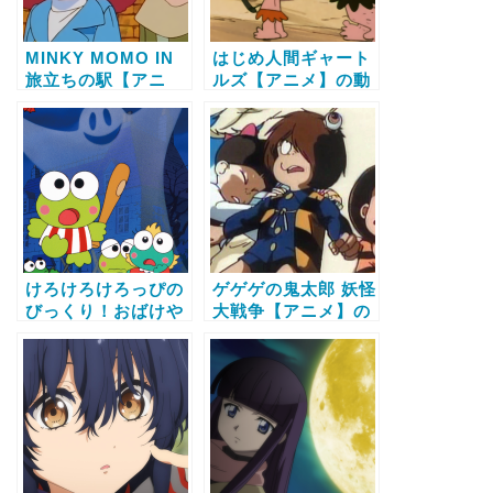
MINKY MOMO IN
はじめ人間ギャート
旅立ちの駅【アニ
ルズ【アニメ】の動
メ】の動画配信サー
画配信サービス比較
ビス比較と無料で全
と無料で全話視聴す
話視聴する方法
る方法
けろけろけろっぴの
ゲゲゲの鬼太郎 妖怪
びっくり！おばけや
大戦争【アニメ】の
しき【アニメ】の動
動画配信サービス比
画配信サービス比較
較と無料で全話視聴
と無料で全話視聴す
する方法
る方法