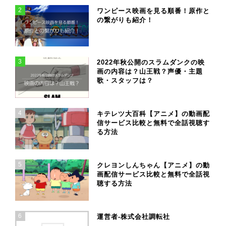
2
ワンピース映画を見る順番！原作と
の繋がりも紹介！
3
2022年秋公開のスラムダンクの映
画の内容は？山王戦？声優・主題
歌・スタッフは？
4
キテレツ大百科【アニメ】の動画配
信サービス比較と無料で全話視聴す
る方法
5
クレヨンしんちゃん【アニメ】の動
画配信サービス比較と無料で全話視
聴する方法
6
運営者-株式会社調転社