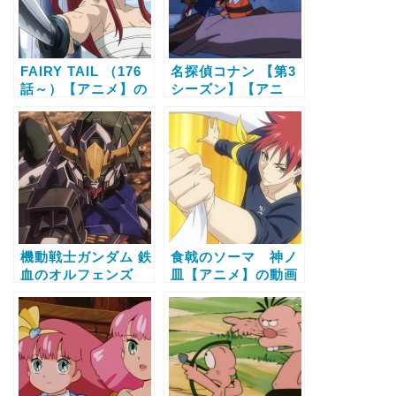
FAIRY TAIL （176
名探偵コナン 【第3
話～）【アニメ】の
シーズン】【アニ
動画配信サービス比
メ】の動画配信サー
較と無料で全話視聴
ビス比較と無料で全
する方法
話視聴する方法
機動戦士ガンダム 鉄
食戟のソーマ 神ノ
血のオルフェンズ
皿【アニメ】の動画
【アニメ】の動画配
配信サービス比較と
信サービス比較と無
無料で全話視聴する
料で全話視聴する方
方法
法