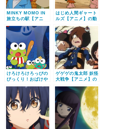
MINKY MOMO IN
はじめ人間ギャート
旅立ちの駅【アニ
ルズ【アニメ】の動
メ】の動画配信サー
画配信サービス比較
ビス比較と無料で全
と無料で全話視聴す
話視聴する方法
る方法
けろけろけろっぴの
ゲゲゲの鬼太郎 妖怪
びっくり！おばけや
大戦争【アニメ】の
しき【アニメ】の動
動画配信サービス比
画配信サービス比較
較と無料で全話視聴
と無料で全話視聴す
する方法
る方法