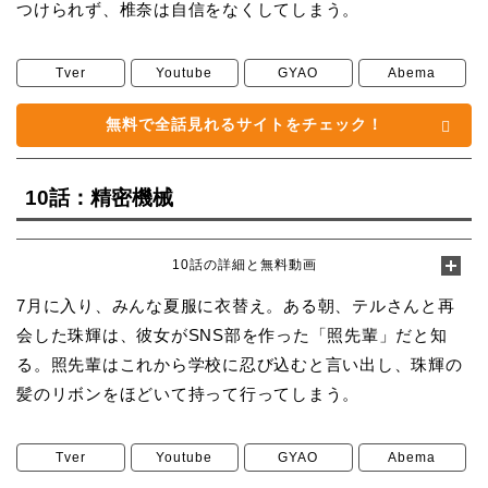
つけられず、椎奈は自信をなくしてしまう。
Tver
Youtube
GYAO
Abema
無料で全話見れるサイトをチェック！
10話：精密機械
10話の詳細と無料動画
7月に入り、みんな夏服に衣替え。ある朝、テルさんと再
会した珠輝は、彼女がSNS部を作った「照先輩」だと知
る。照先輩はこれから学校に忍び込むと言い出し、珠輝の
髪のリボンをほどいて持って行ってしまう。
Tver
Youtube
GYAO
Abema