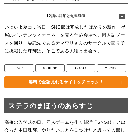
12話の詳細と無料動画
いよいよ夏コミ当日、SNS部は完成したばかりの新作「星
屑のインテンツィオーネ」を売るため会場へ。同人誌ブー
スを回り、委託先であるテマワリさんのサークルで売り子
に挑戦した珠輝は、そこである人物と出会う。
Tver
Youtube
GYAO
Abema
無料で全話見れるサイトをチェック！
ステラのまほうのあらすじ
高校の入学式の日、同人ゲームを作る部活「SNS部」と出
会った本田珠輝。やりたいことを見つけたと思って入部し