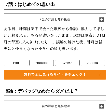
7話：はじめての思い出
7話の詳細と無料動画
ある日、珠輝は廊下で会った歌夜から作詞に協力してほし
いと頼まれる。ある勘違いをしたまま、珠輝は歌夜とDTM
研の部室に2人きりになり…。誤解の解けた後、珠輝は裕
美音と仲良くなった小学生の頃を思い出す。
Tver
Youtube
GYAO
Abema
無料で全話見れるサイトをチェック！
8話：デバッグなめたらダメだよ？
8話の詳細と無料動画