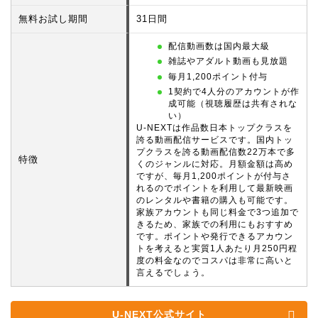
無料お試し期間
31日間
配信動画数は国内最大級
雑誌やアダルト動画も見放題
毎月1,200ポイント付与
1契約で4人分のアカウントが作
成可能（視聴履歴は共有されな
い）
U-NEXTは作品数日本トップクラスを
誇る動画配信サービスです。国内トッ
プクラスを誇る動画配信数22万本で多
特徴
くのジャンルに対応。月額金額は高め
ですが、毎月1,200ポイントが付与さ
れるのでポイントを利用して最新映画
のレンタルや書籍の購入も可能です。
家族アカウントも同じ料金で3つ追加で
きるため、家族での利用にもおすすめ
です。ポイントや発行できるアカウン
トを考えると実質1人あたり月250円程
度の料金なのでコスパは非常に高いと
言えるでしょう。
U-NEXT公式サイト