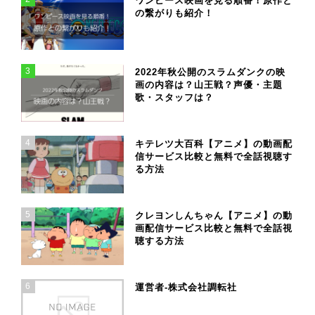
ワンピース映画を見る順番！原作と
の繋がりも紹介！
3
2022年秋公開のスラムダンクの映
画の内容は？山王戦？声優・主題
歌・スタッフは？
4
キテレツ大百科【アニメ】の動画配
信サービス比較と無料で全話視聴す
る方法
5
クレヨンしんちゃん【アニメ】の動
画配信サービス比較と無料で全話視
聴する方法
6
運営者-株式会社調転社