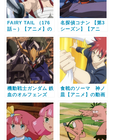
FAIRY TAIL （176
名探偵コナン 【第3
話～）【アニメ】の
シーズン】【アニ
動画配信サービス比
メ】の動画配信サー
較と無料で全話視聴
ビス比較と無料で全
する方法
話視聴する方法
機動戦士ガンダム 鉄
食戟のソーマ 神ノ
血のオルフェンズ
皿【アニメ】の動画
【アニメ】の動画配
配信サービス比較と
信サービス比較と無
無料で全話視聴する
料で全話視聴する方
方法
法