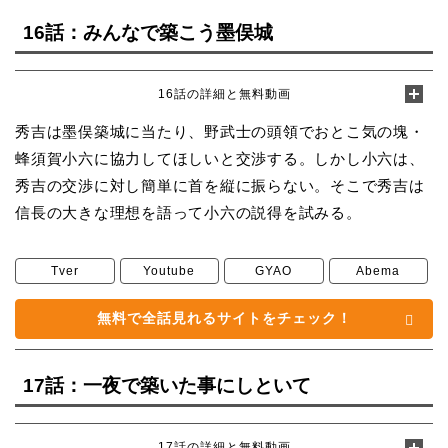
16話：みんなで築こう墨俣城
16話の詳細と無料動画
秀吉は墨俣築城に当たり、野武士の頭領でおとこ気の塊・
蜂須賀小六に協力してほしいと交渉する。しかし小六は、
秀吉の交渉に対し簡単に首を縦に振らない。そこで秀吉は
信長の大きな理想を語って小六の説得を試みる。
Tver
Youtube
GYAO
Abema
無料で全話見れるサイトをチェック！
17話：一夜で築いた事にしといて
17話の詳細と無料動画