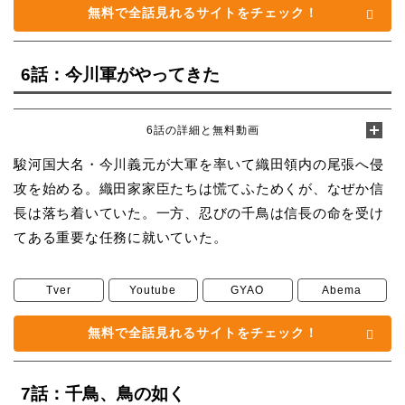
無料で全話見れるサイトをチェック！
6話：今川軍がやってきた
6話の詳細と無料動画
駿河国大名・今川義元が大軍を率いて織田領内の尾張へ侵
攻を始める。織田家家臣たちは慌てふためくが、なぜか信
長は落ち着いていた。一方、忍びの千鳥は信長の命を受け
てある重要な任務に就いていた。
Tver
Youtube
GYAO
Abema
無料で全話見れるサイトをチェック！
7話：千鳥、鳥の如く