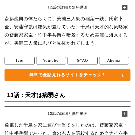
12話の詳細と無料動画
斎藤龍興の体たらくに、美濃三人衆の稲葉一鉄、氏家卜
全、安藤守就は嫌気が差していた。千鳥は天才的な策略家
の斎藤家家臣・竹中半兵衛を暗殺するため美濃に潜入する
が、美濃三人衆に忍びと見抜かれてしまう。
Tver
Youtube
GYAO
Abema
無料で全話見れるサイトをチェック！
13話：天才は病弱さん
13話の詳細と無料動画
負傷した千鳥を家に運び手当てをしたのは、斎藤家家臣・
竹中半兵衛であった。命の恩人を暗殺するためクナイを手