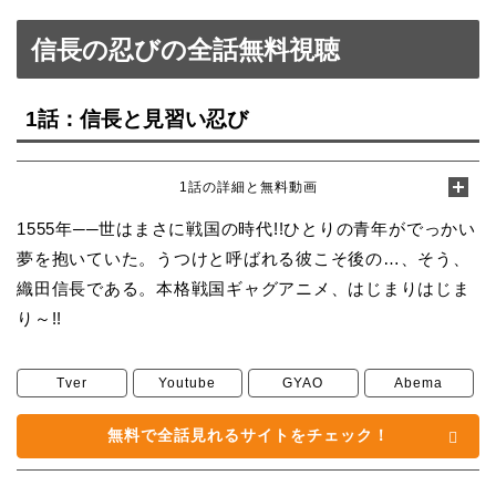
信長の忍びの全話無料視聴
1話：信長と見習い忍び
1話の詳細と無料動画
1555年──世はまさに戦国の時代!!ひとりの青年がでっかい
夢を抱いていた。うつけと呼ばれる彼こそ後の…、そう、
織田信長である。本格戦国ギャグアニメ、はじまりはじま
り～!!
Tver
Youtube
GYAO
Abema
無料で全話見れるサイトをチェック！