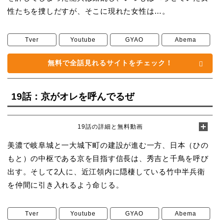
性たちを捜しだすが、そこに現れた女性は…。
Tver
Youtube
GYAO
Abema
無料で全話見れるサイトをチェック！
19話：京がオレを呼んでるぜ
19話の詳細と無料動画
美濃で岐阜城と一大城下町の建設が進む一方、日本（ひの
もと）の中枢である京を目指す信長は、秀吉と千鳥を呼び
出す。そして2人に、近江領内に隠棲している竹中半兵衛
を仲間に引き入れるよう命じる。
Tver
Youtube
GYAO
Abema