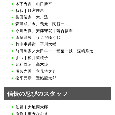
木下秀吉｜山口勝平
ねね｜釘宮理恵
柴田勝家｜大川透
森可成／今川義元｜関智一
今川氏真／安藤守就｜落合福嗣
斎藤龍興｜うえだゆうじ
竹中半兵衛｜平川大輔
前田利家／太田牛一／稲葉一鉄｜森嶋秀太
まつ｜松井菜桜子
足利義昭｜高木渉
明智光秀｜立花慎之介
松平元康｜置鮎龍太郎
信長の忍びのスタッフ
監督｜大地丙太郎
原作｜重野なおき