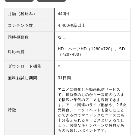
月額（税込み）
440円
コンテンツ数
4,400作品以上
同時視聴数
なし
HD・ハーフHD（1280×720）、SD
対応画質
（720×480）
ダウンロード機能
○
無料お試し期間
31日間
アニメに特化した動画配信サービス
で、最新作のものから一昔前のものま
で幅広い年代のアニメを視聴できま
す。アニメ関連のライブ配信や、2.5次
特徴
元舞台、トークイベントも楽しむこと
ができるのでマニアックなニーズにも
十分応えられるサービスといえるでし
ょう。お得なキャンペーンや特典があ
るのも嬉しいポイントです。