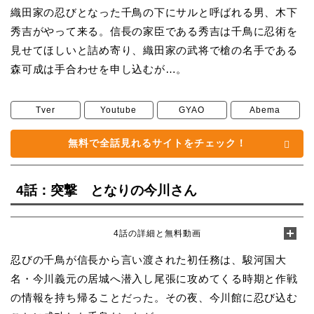
織田家の忍びとなった千鳥の下にサルと呼ばれる男、木下
秀吉がやって来る。信長の家臣である秀吉は千鳥に忍術を
見せてほしいと詰め寄り、織田家の武将で槍の名手である
森可成は手合わせを申し込むが…。
Tver
Youtube
GYAO
Abema
無料で全話見れるサイトをチェック！
4話：突撃 となりの今川さん
4話の詳細と無料動画
忍びの千鳥が信長から言い渡された初任務は、駿河国大
名・今川義元の居城へ潜入し尾張に攻めてくる時期と作戦
の情報を持ち帰ることだった。その夜、今川館に忍び込む