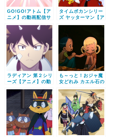
GO!GO!アトム【ア
タイムボカンシリー
ニメ】の動画配信サ
ズ ヤッターマン【ア
ービス比較と無料で
ニメ】の動画配信サ
全話視聴する方法
ービス比較と無料で
全話視聴する方法
ラディアン 第２シリ
も～っと！おジャ魔
ーズ【アニメ】の動
女どれみ カエル石の
画配信サービス比較
ひみつ【アニメ】の
と無料で全話視聴す
動画配信サービス比
る方法
較と無料で全話視聴
する方法