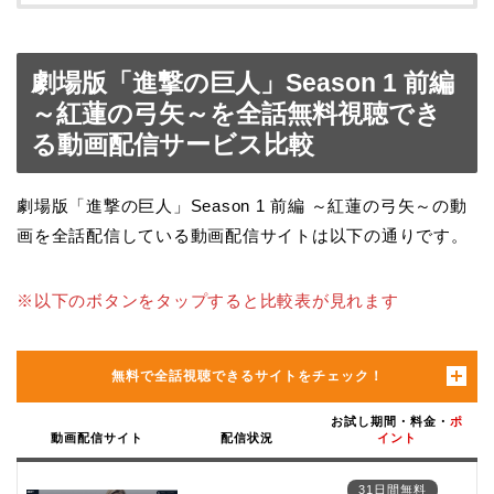
劇場版「進撃の巨人」Season 1 前編
～紅蓮の弓矢～を全話無料視聴でき
る動画配信サービス比較
劇場版「進撃の巨人」Season 1 前編 ～紅蓮の弓矢～の動
画を全話配信している動画配信サイトは以下の通りです。
※以下のボタンをタップすると比較表が見れます
無料で全話視聴できるサイトをチェック！
お試し期間・料金・
ポ
動画配信サイト
配信状況
イント
31日間無料