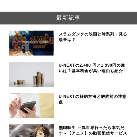
最新記事
スラムダンクの映画と時系列・見る
順番は？
U-NEXTの2,480 円と1,990円の違
いは？基本料金が高い理由も紹介！
U-NEXTの解約方法と解約前の注意
点
無職転生 ～異世界行ったら本気だ
す～【アニメ】の動画配信サービス