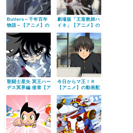
Butlers～千年百年
劇場版「王室教師ハ
物語～【アニメ】の
イネ」【アニメ】の
動画配信サービス比
動画配信サービス比
較と無料で全話視聴
較と無料で全話視聴
する方法
する方法
聖闘士星矢 冥王ハー
今日からマ王！Ｒ
デス冥界編 後章【ア
【アニメ】の動画配
ニメ】の動画配信サ
信サービス比較と無
ービス比較と無料で
料で全話視聴する方
全話視聴する方法
法