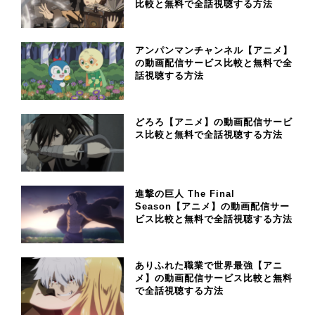
比較と無料で全話視聴する方法
アンパンマンチャンネル【アニメ】
の動画配信サービス比較と無料で全
話視聴する方法
どろろ【アニメ】の動画配信サービ
ス比較と無料で全話視聴する方法
進撃の巨人 The Final
Season【アニメ】の動画配信サー
ビス比較と無料で全話視聴する方法
ありふれた職業で世界最強【アニ
メ】の動画配信サービス比較と無料
で全話視聴する方法