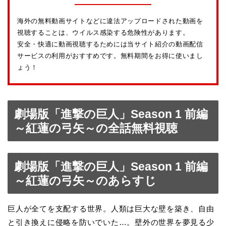
海外の無料動画サイトなどに違法アップロードされた動画を
視聴することは、ウイルス感染する危険性があります。
安全・快適に動画視聴するためには当サイト紹介の動画配信
サービスの利用がおすすめです。無料期間をお得に使いまし
ょう！
劇場版「進撃の巨人」Season 1 前編
～紅蓮の弓矢～の全話無料視聴
劇場版「進撃の巨人」Season 1 前編
～紅蓮の弓矢～のあらすじ
巨人が全てを支配する世界。人類は巨大な壁を築き、自由
と引き換えに侵略を防いでいた…。壁外の世界を夢見る少