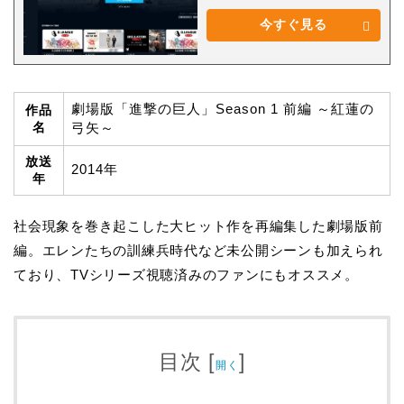
今すぐ見る
劇場版「進撃の巨人」Season 1 前編 ～紅蓮の
作品
名
弓矢～
放送
2014年
年
社会現象を巻き起こした大ヒット作を再編集した劇場版前
編。エレンたちの訓練兵時代など未公開シーンも加えられ
ており、TVシリーズ視聴済みのファンにもオススメ。
目次
[
]
開く