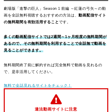
劇場版「進撃の巨人」Season 1 前編 ～紅蓮の弓矢～の動
画を全話無料視聴するおすすめの方法は、
動画配信サイト
の無料期間を有効活用すること
です。
多くの動画配信サイトでは2週間～1ヶ月程度の無料期間が
あるので、その無料期間を利用することで全話無で動画を
見ることができます。
無料期間終了前に解約すれば完全無料で動画を見れるの
で、是非活用してください。
無料で全話見れるサイトをチェック！
違法動画サイトに注意