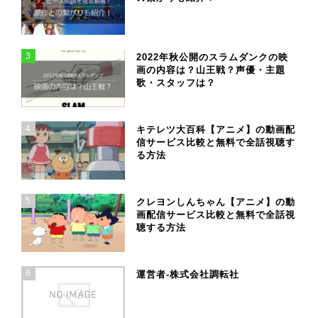
3
2022年秋公開のスラムダンクの映
画の内容は？山王戦？声優・主題
歌・スタッフは？
4
キテレツ大百科【アニメ】の動画配
信サービス比較と無料で全話視聴す
る方法
5
クレヨンしんちゃん【アニメ】の動
画配信サービス比較と無料で全話視
聴する方法
6
運営者-株式会社調転社