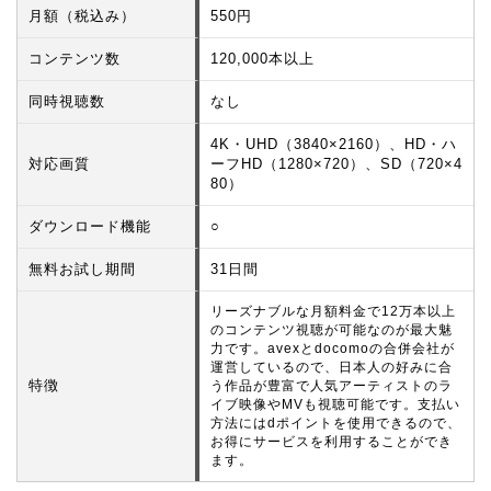
月額（税込み）
550円
コンテンツ数
120,000本以上
同時視聴数
なし
4K・UHD（3840×2160）、HD・ハ
対応画質
ーフHD（1280×720）、SD（720×4
80）
ダウンロード機能
○
無料お試し期間
31日間
リーズナブルな月額料金で12万本以上
のコンテンツ視聴が可能なのが最大魅
力です。avexとdocomoの合併会社が
運営しているので、日本人の好みに合
特徴
う作品が豊富で人気アーティストのラ
イブ映像やMVも視聴可能です。支払い
方法にはdポイントを使用できるので、
お得にサービスを利用することができ
ます。