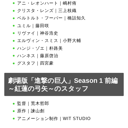
アニ・レオンハート｜嶋村侑
クリスタ・レンズ｜三上枝織
ベルトルト・フーバー｜橋詰知久
ユミル｜藤田咲
リヴァイ｜神谷浩史
エルヴィン・スミス｜小野大輔
ハンジ・ゾエ｜朴路美
ハンネス｜藤原啓治
グスタフ｜四宮豪
劇場版「進撃の巨人」Season 1 前編
～紅蓮の弓矢～のスタッフ
監督｜荒木哲郎
原作｜諫山創
アニメーション制作｜WIT STUDIO