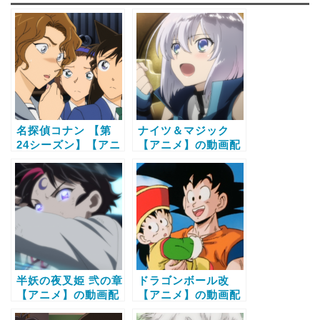
名探偵コナン 【第
ナイツ＆マジック
24シーズン】【アニ
【アニメ】の動画配
メ】の動画配信サー
信サービス比較と無
ビス比較と無料で全
料で全話視聴する方
話視聴する方法
法
半妖の夜叉姫 弐の章
ドラゴンボール改
【アニメ】の動画配
【アニメ】の動画配
信サービス比較と無
信サービス比較と無