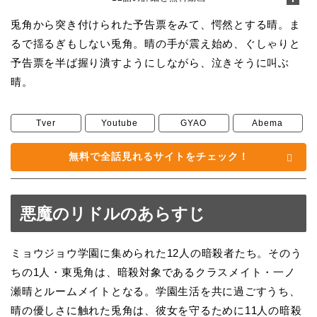
兎角から突き付けられた予告票をみて、愕然とする晴。ま
るで揺るぎもしない兎角。晴の手が震え始め、ぐしゃりと
予告票を半ば握り潰すようにしながら、泣きそうに叫ぶ
晴。
Tver
Youtube
GYAO
Abema
無料で全話見れるサイトをチェック！
悪魔のリドルのあらすじ
ミョウジョウ学園に集められた12人の暗殺者たち。そのう
ちの1人・東兎角は、暗殺対象であるクラスメイト・一ノ
瀬晴とルームメイトとなる。学園生活を共に過ごすうち、
晴の優しさに触れた兎角は、彼女を守るために11人の暗殺