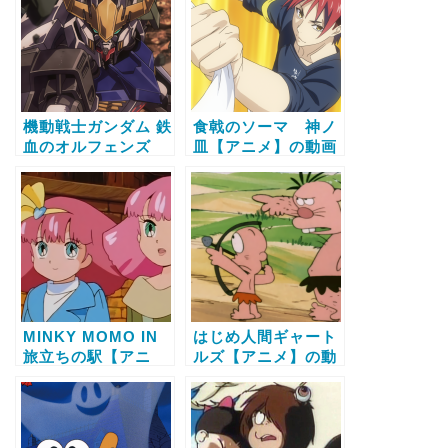
機動戦士ガンダム 鉄
食戟のソーマ 神ノ
血のオルフェンズ
皿【アニメ】の動画
【アニメ】の動画配
配信サービス比較と
信サービス比較と無
無料で全話視聴する
料で全話視聴する方
方法
法
MINKY MOMO IN
はじめ人間ギャート
旅立ちの駅【アニ
ルズ【アニメ】の動
メ】の動画配信サー
画配信サービス比較
ビス比較と無料で全
と無料で全話視聴す
話視聴する方法
る方法