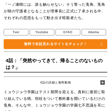
「一ノ瀬晴には、誰も触らせない」そう誓った兎角。兎角
が晴の守護者となることが理事長に正式に了承される中、
それぞれの思惑をもって動き出す暗殺者たち。
Tver
Youtube
GYAO
Abema
無料で全話見れるサイトをチェック！
4話：「突然やってきて、帰ることのないもの
は？」
4話の詳細と無料動画
ミョウジョウ学園はテスト期間を迎える。真剣に復習に取
り組んでいる晴。頬杖をついて教科書を開いているだけの
兎角。そんな中、ミョウジョウ学園の学園七不思議を耳に