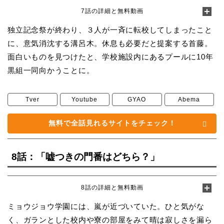
7話の詳細と無料動画
独立記念祭が終わり、３人が一斉に転校してしまったこと
に、意気消沈する溝呂木。休息も必要だと提案する首藤。
面白いものを見つけたと、学校施設内にあるプールに10年
黒組一同向かうことに。
Tver
Youtube
GYAO
Abema
無料で全話見れるサイトをチェック！
8話：「嘘つきの門番はどちら？」
8話の詳細と無料動画
ミョウジョウ学園には、嵐が近づいていた。ひと気がな
く、ガランとした校内や寮の部屋をみて晴は寂しさを漏ら