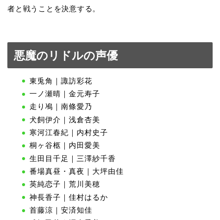
者と戦うことを決意する。
悪魔のリドルの声優
東兎角｜諏訪彩花
一ノ瀬晴｜金元寿子
走り鳰｜南條愛乃
犬飼伊介｜浅倉杏美
寒河江春紀｜内村史子
桐ヶ谷柩｜内田愛美
生田目千足｜三澤紗千香
番場真昼・真夜｜大坪由佳
英純恋子｜荒川美穂
神長香子｜佳村はるか
首藤涼｜安済知佳