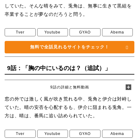
していた。そんな晴をみて、兎角は、無事に生きて黒組を
卒業することが夢なのだろうと問う。
Tver
Youtube
GYAO
Abema
無料で全話見れるサイトをチェック！
9話：「胸の中にいるのは？（追試）」
9話の詳細と無料動画
窓の外では激しく風が吹き荒れる中、兎角と伊介は対峙し
ていた。晴の安否を心配するも、伊介に阻まれる兎角。一
方は、晴は、番馬に追い詰められていた。
Tver
Youtube
GYAO
Abema