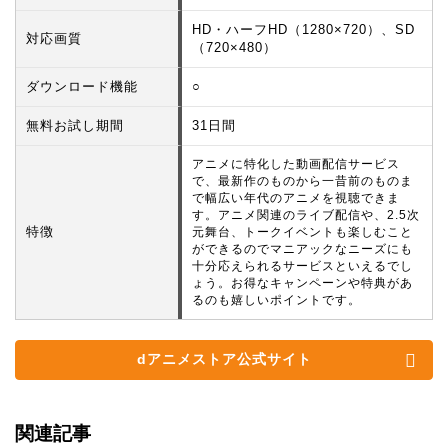
HD・ハーフHD（1280×720）、SD
対応画質
（720×480）
ダウンロード機能
○
無料お試し期間
31日間
アニメに特化した動画配信サービス
で、最新作のものから一昔前のものま
で幅広い年代のアニメを視聴できま
す。アニメ関連のライブ配信や、2.5次
特徴
元舞台、トークイベントも楽しむこと
ができるのでマニアックなニーズにも
十分応えられるサービスといえるでし
ょう。お得なキャンペーンや特典があ
るのも嬉しいポイントです。
dアニメストア公式サイト
関連記事