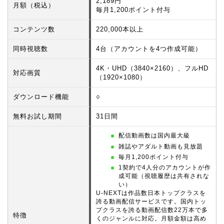
2,189円
月額（税込）
毎月1,200ポイント付与
コンテンツ数
220,000本以上
同時視聴数
4台（アカウントを4つ作成可能）
4K・UHD（3840×2160）、フルHD
対応画質
（1920×1080）
ダウンロード機能
○
無料お試し期間
31日間
配信動画数は国内最大級
雑誌やアダルト動画も見放題
毎月1,200ポイント付与
1契約で4人分のアカウントが作
成可能（視聴履歴は共有されな
い）
U-NEXTは作品数日本トップクラスを
誇る動画配信サービスです。国内トッ
プクラスを誇る動画配信数22万本で多
特徴
くのジャンルに対応。月額金額は高め