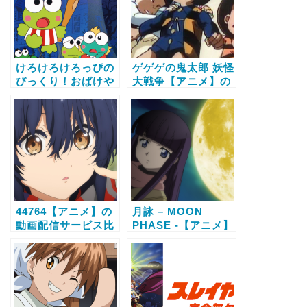
けろけろけろっぴの
ゲゲゲの鬼太郎 妖怪
びっくり！おばけや
大戦争【アニメ】の
しき【アニメ】の動
動画配信サービス比
画配信サービス比較
較と無料で全話視聴
と無料で全話視聴す
する方法
る方法
44764【アニメ】の
月詠 – MOON
動画配信サービス比
PHASE -【アニメ】
較と無料で全話視聴
の動画配信サービス
する方法
比較と無料で全話視
聴する方法