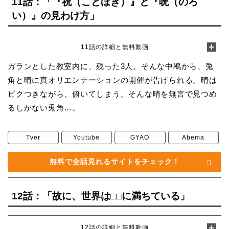
11話：「『祝（ことほぎ）』と『呪（のろ
い）』の見わけ方」
11話の詳細と無料動画
ガランとした教室内に、残った3人。そんな中鳰から、兎
角と晴に真オリエンテーションの開催が告げられる。晴は
ビクつきながら、俯いてしまう。そんな晴を無言で見つめ
るしかない兎角…。
Tver
Youtube
GYAO
Abema
無料で全話見れるサイトをチェック！
12話：「故に、世界は□□に満ちている」
12話の詳細と無料動画