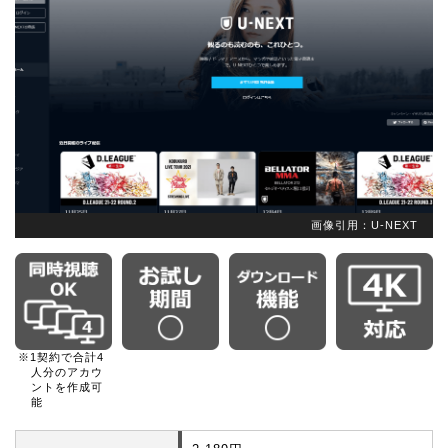
画像引用：U-NEXT
※1契約で合計4
人分のアカウ
ントを作成可
能