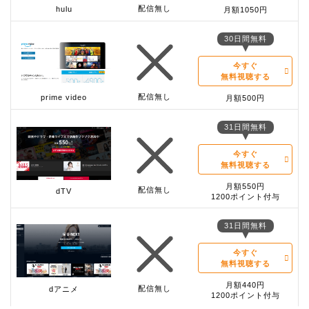
配信無し
hulu
月額1050円
30日間無料
今すぐ
無料視聴する
配信無し
prime video
月額500円
31日間無料
今すぐ
無料視聴する
月額550円
配信無し
dTV
1200ポイント付与
31日間無料
今すぐ
無料視聴する
月額440円
配信無し
dアニメ
1200ポイント付与