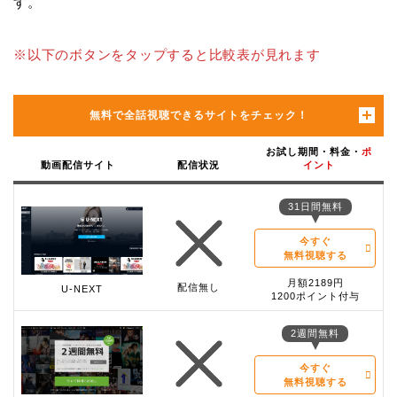
す。
※以下のボタンをタップすると比較表が見れます
無料で全話視聴できるサイトをチェック！
お試し期間・料金・
ポ
動画配信サイト
配信状況
イント
31日間無料
今すぐ
無料視聴する
月額2189円
配信無し
U-NEXT
1200ポイント付与
2週間無料
今すぐ
無料視聴する