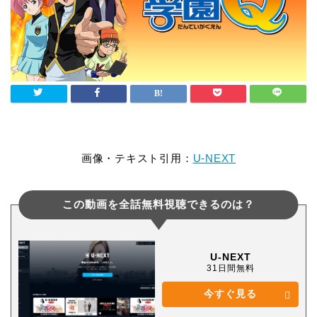
画像・テキスト引用：
U-NEXT
この動画を全話無料視聴できるのは？
U-NEXT
31日間無料
今すぐ見る