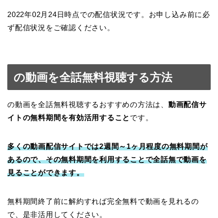
2022年02月24日時点での配信状況です。お申し込み前に必
ず配信状況をご確認ください。
の動画を全話無料視聴する方法
の動画を全話無料視聴するおすすめの方法は、
動画配信サ
イトの無料期間を有効活用すること
です。
多くの動画配信サイトでは2週間～1ヶ月程度の無料期間が
あるので、その無料期間を利用することで全話無で動画を
見ることができます。
無料期間終了前に解約すれば完全無料で動画を見れるの
で、是非活用してください。