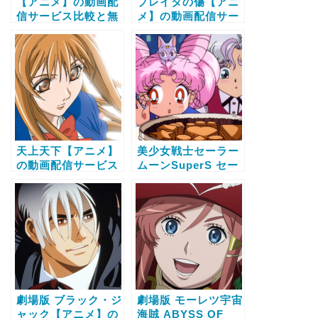
【アニメ】の動画配
プレイタの傷【アニ
信サービス比較と無
メ】の動画配信サー
料で全話視聴する方
ビス比較と無料で全
法
話視聴する方法
天上天下【アニメ】
美少女戦士セーラー
の動画配信サービス
ムーンSuperS セー
比較と無料で全話視
ラー９戦士集結！ブ
聴する方法
ラック・ドリーム・
ホールの奇跡【アニ
メ】の動画配信サー
ビス比較と無料で全
話視聴する方法
劇場版 ブラック・ジ
劇場版 モーレツ宇宙
ャック【アニメ】の
海賊 ABYSS OF