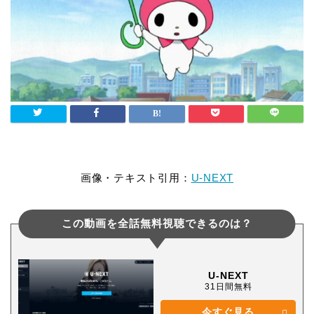
画像・テキスト引用：
U-NEXT
この動画を全話無料視聴できるのは？
U-NEXT
31日間無料
今すぐ見る