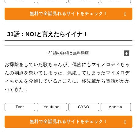
無料で全話見れるサイトをチェック！
31話：NO!と言えたらイイナ！
31話の詳細と無料動画
お掃除をしていた歌ちゃんが、偶然にもマイメロディちゃ
んの弱点を突いてしまった。気絶してしまったマイメロデ
ィちゃんを介抱しているところに、柊先輩から電話がかか
ってきた！
Tver
Youtube
GYAO
Abema
無料で全話見れるサイトをチェック！