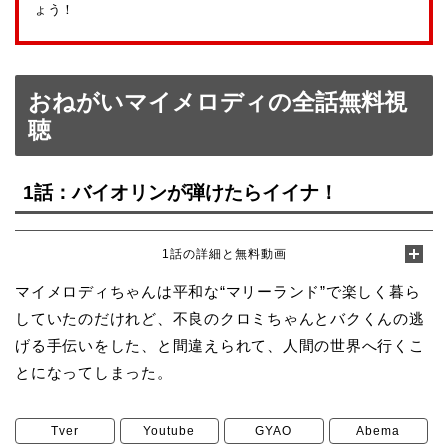
ょう！
おねがいマイメロディの全話無料視
聴
1話：バイオリンが弾けたらイイナ！
1話の詳細と無料動画
マイメロディちゃんは平和な“マリーランド”で楽しく暮ら
していたのだけれど、不良のクロミちゃんとバクくんの逃
げる手伝いをした、と間違えられて、人間の世界へ行くこ
とになってしまった。
Tver
Youtube
GYAO
Abema