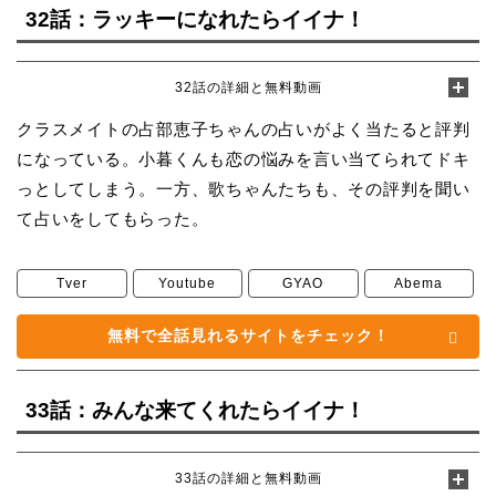
32話：ラッキーになれたらイイナ！
32話の詳細と無料動画
クラスメイトの占部恵子ちゃんの占いがよく当たると評判
になっている。小暮くんも恋の悩みを言い当てられてドキ
っとしてしまう。一方、歌ちゃんたちも、その評判を聞い
て占いをしてもらった。
Tver
Youtube
GYAO
Abema
無料で全話見れるサイトをチェック！
33話：みんな来てくれたらイイナ！
33話の詳細と無料動画