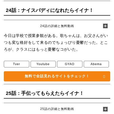
24話：ナイスバディになれたらイイナ！
24話の詳細と無料動画
今日は学校で授業参観がある。歌ちゃんは、お父さんがい
つも変な格好をして来るのでちょっぴり憂鬱だった。とこ
ろが、クラスにはもっと憂鬱なコがいた。
Tver
Youtube
GYAO
Abema
無料で全話見れるサイトをチェック！
25話：手伝ってもらえたらイイナ！
25話の詳細と無料動画