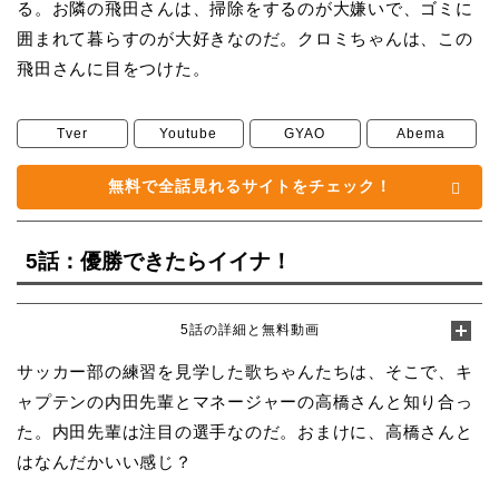
る。お隣の飛田さんは、掃除をするのが大嫌いで、ゴミに
囲まれて暮らすのが大好きなのだ。クロミちゃんは、この
飛田さんに目をつけた。
Tver
Youtube
GYAO
Abema
無料で全話見れるサイトをチェック！
5話：優勝できたらイイナ！
5話の詳細と無料動画
サッカー部の練習を見学した歌ちゃんたちは、そこで、キ
ャプテンの内田先輩とマネージャーの高橋さんと知り合っ
た。内田先輩は注目の選手なのだ。おまけに、高橋さんと
はなんだかいい感じ？