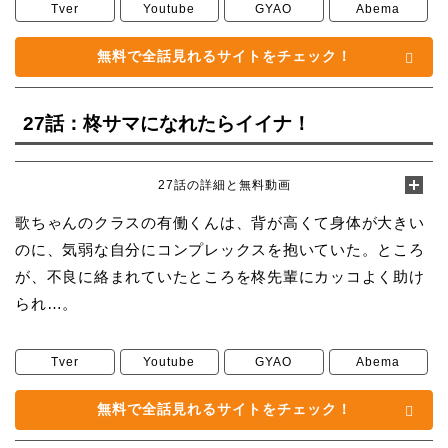
Tver
Youtube
GYAO
Abema
無料で全話見れるサイトをチェック！
27話：柊サマになれたらイイナ！
27話の詳細と無料動画
歌ちゃんのクラスの有働くんは、背が高くて身体が大きい
のに、気弱な自分にコンプレックスを抱いていた。ところ
が、不良に絡まれていたところを柊先輩にカッコよく助け
られ…。
Tver
Youtube
GYAO
Abema
無料で全話見れるサイトをチェック！