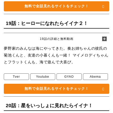
無料で全話見れるサイトをチェック！
19話：ヒーローになれたらイイナ２！
19話の詳細と無料動画
夢野家のみんなは海にやってきた。奏お姉ちゃんの彼氏の
菊池くんと、友達の小暮くんも一緒！ マイメロディちゃん
とフラットくんも、海で遊んで大喜び。
Tver
Youtube
GYAO
Abema
無料で全話見れるサイトをチェック！
20話：星をいっしょに見れたらイイナ！