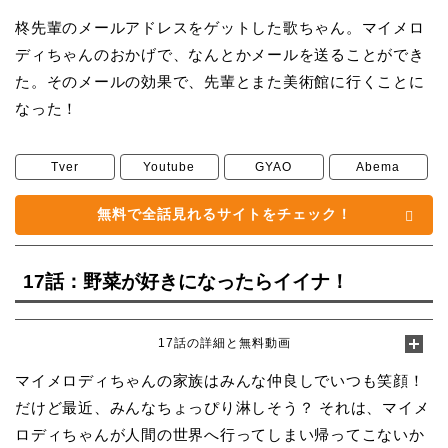
柊先輩のメールアドレスをゲットした歌ちゃん。マイメロ
ディちゃんのおかげで、なんとかメールを送ることができ
た。そのメールの効果で、先輩とまた美術館に行くことに
なった！
Tver
Youtube
GYAO
Abema
無料で全話見れるサイトをチェック！
17話：野菜が好きになったらイイナ！
17話の詳細と無料動画
マイメロディちゃんの家族はみんな仲良しでいつも笑顔！
だけど最近、みんなちょっぴり淋しそう？ それは、マイメ
ロディちゃんが人間の世界へ行ってしまい帰ってこないか