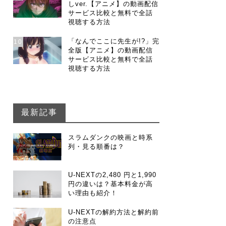
しver.【アニメ】の動画配信
サービス比較と無料で全話
視聴する方法
「なんでここに先生が!?」完
10
全版【アニメ】の動画配信
サービス比較と無料で全話
視聴する方法
最新記事
スラムダンクの映画と時系
列・見る順番は？
U-NEXTの2,480 円と1,990
円の違いは？基本料金が高
い理由も紹介！
U-NEXTの解約方法と解約前
の注意点