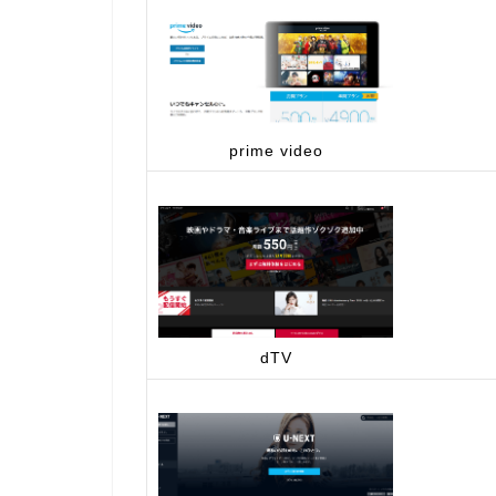
prime video
dTV