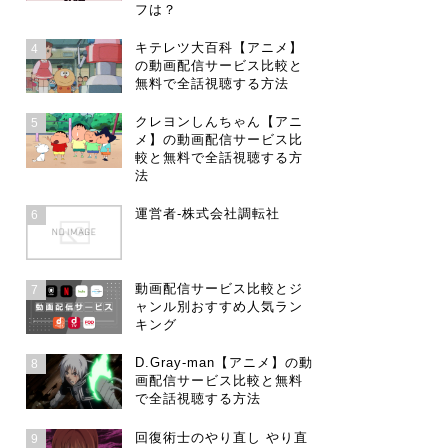
フは？
キテレツ大百科【アニメ】
4
の動画配信サービス比較と
無料で全話視聴する方法
クレヨンしんちゃん【アニ
5
メ】の動画配信サービス比
較と無料で全話視聴する方
法
運営者-株式会社調転社
6
動画配信サービス比較とジ
7
ャンル別おすすめ人気ラン
キング
D.Gray-man【アニメ】の動
8
画配信サービス比較と無料
で全話視聴する方法
回復術士のやり直し やり直
9