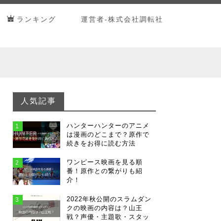
ランキング
運営者-株式会社調転社
人気記事
ハンターハンターのアニメ
1
は漫画のどこまで？原作で
続きをお得に読む方法
ワンピース映画を見る順
2
番！原作との繋がりも紹
介！
2022年秋公開のスラムダン
3
クの映画の内容は？山王
戦？声優・主題歌・スタッ