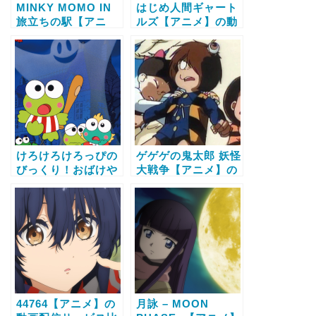
MINKY MOMO IN
はじめ人間ギャート
旅立ちの駅【アニ
ルズ【アニメ】の動
メ】の動画配信サー
画配信サービス比較
ビス比較と無料で全
と無料で全話視聴す
話視聴する方法
る方法
けろけろけろっぴの
ゲゲゲの鬼太郎 妖怪
びっくり！おばけや
大戦争【アニメ】の
しき【アニメ】の動
動画配信サービス比
画配信サービス比較
較と無料で全話視聴
と無料で全話視聴す
する方法
る方法
44764【アニメ】の
月詠 – MOON