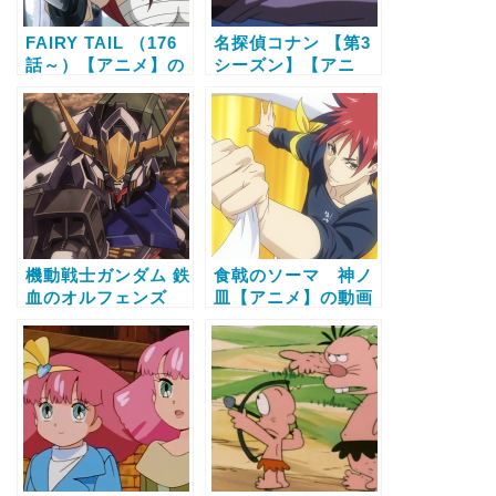
FAIRY TAIL （176
名探偵コナン 【第3
話～）【アニメ】の
シーズン】【アニ
動画配信サービス比
メ】の動画配信サー
較と無料で全話視聴
ビス比較と無料で全
する方法
話視聴する方法
機動戦士ガンダム 鉄
食戟のソーマ 神ノ
血のオルフェンズ
皿【アニメ】の動画
【アニメ】の動画配
配信サービス比較と
信サービス比較と無
無料で全話視聴する
料で全話視聴する方
方法
法