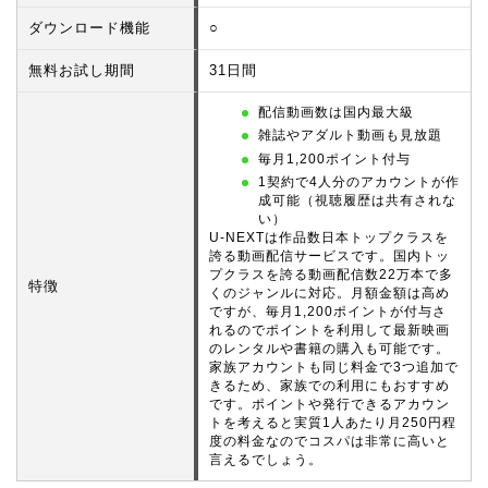
ダウンロード機能
○
無料お試し期間
31日間
配信動画数は国内最大級
雑誌やアダルト動画も見放題
毎月1,200ポイント付与
1契約で4人分のアカウントが作
成可能（視聴履歴は共有されな
い）
U-NEXTは作品数日本トップクラスを
誇る動画配信サービスです。国内トッ
プクラスを誇る動画配信数22万本で多
特徴
くのジャンルに対応。月額金額は高め
ですが、毎月1,200ポイントが付与さ
れるのでポイントを利用して最新映画
のレンタルや書籍の購入も可能です。
家族アカウントも同じ料金で3つ追加で
きるため、家族での利用にもおすすめ
です。ポイントや発行できるアカウン
トを考えると実質1人あたり月250円程
度の料金なのでコスパは非常に高いと
言えるでしょう。