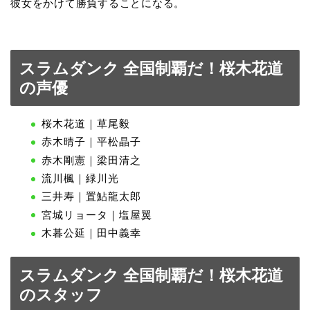
彼女をかけて勝負することになる。
スラムダンク 全国制覇だ！桜木花道
の声優
桜木花道｜草尾毅
赤木晴子｜平松晶子
赤木剛憲｜梁田清之
流川楓｜緑川光
三井寿｜置鮎龍太郎
宮城リョータ｜塩屋翼
木暮公延｜田中義幸
スラムダンク 全国制覇だ！桜木花道
のスタッフ