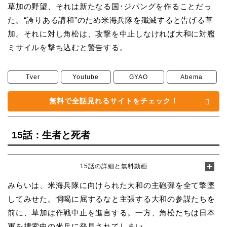
草加の野望、それは新たなる国･ジパングを作ることだっ
た。“誇りある講和”のため米海兵隊を殲滅すると告げる草
加。それに対し角松は、攻撃を中止しなければ大和に対艦
ミサイルを撃ち込むと警告する。
Tver
Youtube
GYAO
Abema
無料で全話見れるサイトをチェック！
15話：生者と死者
15話の詳細と無料動画
みらいは、米海兵隊に向けられた大和の主砲弾を全て撃墜
してみせた。恫喝に屈するなと主張する大和の参謀たちを
前に、草加は作戦中止を進言する。一方、角松たちは日本
軍を捜索中の米兵に発見されてしまい…。