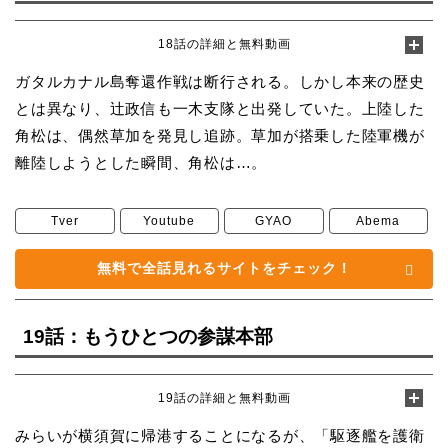
18話の詳細と無料動画
ガタルカナル島奪還作戦は断行される。しかし本来の歴史
とは異なり、辻政信も一木支隊と出発していた。上陸した
角松は、偶然草加を発見し追跡。草加が搭乗した陸軍機が
離陸しようとした瞬間、角松は…。
Tver
Youtube
GYAO
Abema
無料で全話見れるサイトをチェック！
19話：もうひとつの参謀本部
19話の詳細と無料動画
みらいが横須賀に帰港することになるが、「駆逐艦を護衛