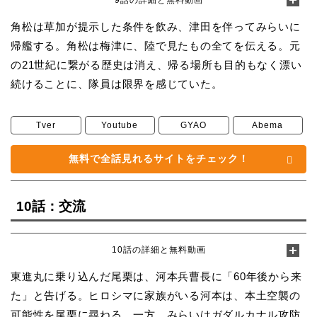
角松は草加が提示した条件を飲み、津田を伴ってみらいに
帰艦する。角松は梅津に、陸で見たもの全てを伝える。元
の21世紀に繋がる歴史は消え、帰る場所も目的もなく漂い
続けることに、隊員は限界を感じていた。
Tver
Youtube
GYAO
Abema
無料で全話見れるサイトをチェック！
10話：交流
10話の詳細と無料動画
東進丸に乗り込んだ尾栗は、河本兵曹長に「60年後から来
た」と告げる。ヒロシマに家族がいる河本は、本土空襲の
可能性を尾栗に尋ねる。一方、みらいはガダルカナル攻防