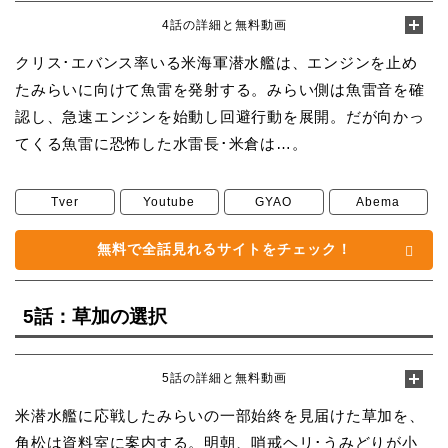
4話の詳細と無料動画
クリス･エバンス率いる米海軍潜水艦は、エンジンを止め
たみらいに向けて魚雷を発射する。みらい側は魚雷音を確
認し、急速エンジンを始動し回避行動を展開。だが向かっ
てくる魚雷に恐怖した水雷長･米倉は…。
Tver
Youtube
GYAO
Abema
無料で全話見れるサイトをチェック！
5話：草加の選択
5話の詳細と無料動画
米潜水艦に応戦したみらいの一部始終を見届けた草加を、
角松は資料室に案内する。明朝、哨戒ヘリ･うみどりが小