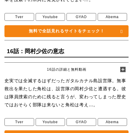
Tver
Youtube
GYAO
Abema
無料で全話見れるサイトをチェック！
16話：岡村少佐の意志
16話の詳細と無料動画
史実では全滅するはずだったガタルカナル島設営隊。無事
救出を果たした角松は、設営隊の岡村少佐と遭遇する。彼
は隊員捜索のために残ると言うが、変わってしまった歴史
ではおそらく部隊は来ないと角松は考え…。
Tver
Youtube
GYAO
Abema