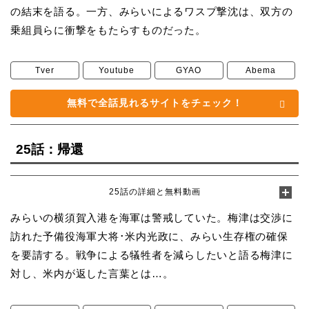
の結末を語る。一方、みらいによるワスプ撃沈は、双方の
乗組員らに衝撃をもたらすものだった。
Tver
Youtube
GYAO
Abema
無料で全話見れるサイトをチェック！
25話：帰還
25話の詳細と無料動画
みらいの横須賀入港を海軍は警戒していた。梅津は交渉に
訪れた予備役海軍大将･米内光政に、みらい生存権の確保
を要請する。戦争による犠牲者を減らしたいと語る梅津に
対し、米内が返した言葉とは…。