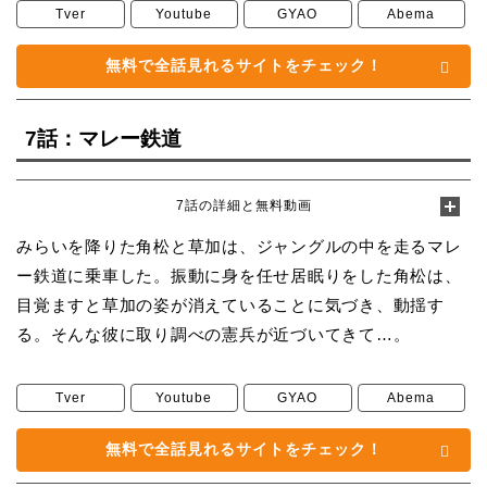
Tver
Youtube
GYAO
Abema
無料で全話見れるサイトをチェック！
7話：マレー鉄道
7話の詳細と無料動画
みらいを降りた角松と草加は、ジャングルの中を走るマレ
ー鉄道に乗車した。振動に身を任せ居眠りをした角松は、
目覚ますと草加の姿が消えていることに気づき、動揺す
る。そんな彼に取り調べの憲兵が近づいてきて…。
Tver
Youtube
GYAO
Abema
無料で全話見れるサイトをチェック！