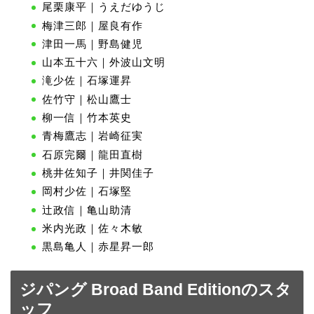
尾栗康平｜うえだゆうじ
梅津三郎｜屋良有作
津田一馬｜野島健児
山本五十六｜外波山文明
滝少佐｜石塚運昇
佐竹守｜松山鷹士
柳一信｜竹本英史
青梅鷹志｜岩崎征実
石原完爾｜龍田直樹
桃井佐知子｜井関佳子
岡村少佐｜石塚堅
辻政信｜亀山助清
米内光政｜佐々木敏
黒島亀人｜赤星昇一郎
ジパング Broad Band Editionのスタ
ッフ