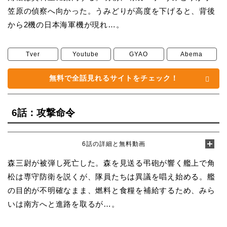
笠原の偵察へ向かった。うみどりが高度を下げると、背後
から2機の日本海軍機が現れ…。
Tver
Youtube
GYAO
Abema
無料で全話見れるサイトをチェック！
6話：攻撃命令
6話の詳細と無料動画
森三尉が被弾し死亡した。森を見送る弔砲が響く艦上で角
松は専守防衛を説くが、隊員たちは異議を唱え始める。艦
の目的が不明確なまま、燃料と食糧を補給するため、みら
いは南方へと進路を取るが…。