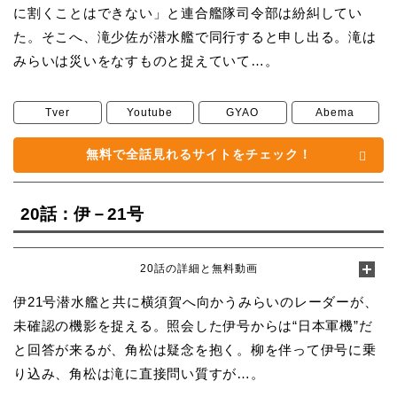
に割くことはできない」と連合艦隊司令部は紛糾してい
た。そこへ、滝少佐が潜水艦で同行すると申し出る。滝は
みらいは災いをなすものと捉えていて…。
Tver
Youtube
GYAO
Abema
無料で全話見れるサイトをチェック！
20話：伊－21号
20話の詳細と無料動画
伊21号潜水艦と共に横須賀へ向かうみらいのレーダーが、
未確認の機影を捉える。照会した伊号からは“日本軍機”だ
と回答が来るが、角松は疑念を抱く。柳を伴って伊号に乗
り込み、角松は滝に直接問い質すが…。