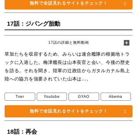
無料で全話見れるサイトをチェック！
17話：ジパング胎動
17話の詳細と無料動画
草加たちを収容するため、みらいは連合艦隊の根拠地トラ
ックに入港した。梅津艦長は山本長官と会い、今後の歴史
を語る。それを聞き、陸軍の辻政信からガタルカナル島上
陸への協力を強要されていた山本は…。
Tver
Youtube
GYAO
Abema
無料で全話見れるサイトをチェック！
18話：再会