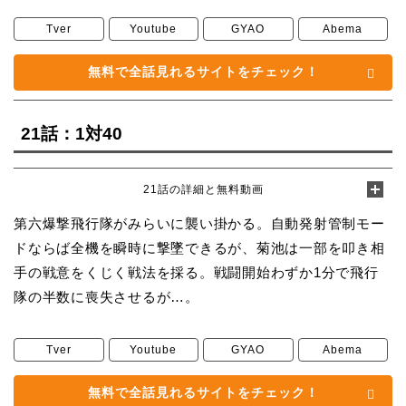
Tver
Youtube
GYAO
Abema
無料で全話見れるサイトをチェック！
21話：1対40
21話の詳細と無料動画
第六爆撃飛行隊がみらいに襲い掛かる。自動発射管制モー
ドならば全機を瞬時に撃墜できるが、菊池は一部を叩き相
手の戦意をくじく戦法を採る。戦闘開始わずか1分で飛行
隊の半数に喪失させるが…。
Tver
Youtube
GYAO
Abema
無料で全話見れるサイトをチェック！