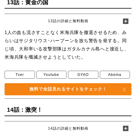
13話：黄金の国
13話の詳細と無料動画
1人の血も流さすことなく米海兵隊を撤退させるため、み
らいはサジタリウス･ハープーンを放ち警告を発する。同
じ頃、大和率いる攻撃部隊はガタルカナル島へと接近し、
米海兵隊を殲滅させようとしていた。
Tver
Youtube
GYAO
Abema
無料で全話見れるサイトをチェック！
14話：激突！
14話の詳細と無料動画