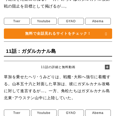
戦の阻止を目標として掲げるが…。
Tver
Youtube
GYAO
Abema
無料で全話見れるサイトをチェック！
11話：ガダルカナル島
11話の詳細と無料動画
草加を乗せたヘリ･うみどりは、戦艦･大和へ強引に着艦す
る。山本五十六と対面した草加は、彼にガダルカナル攻略
に対して進言するが…。一方、角松たちはガダルカナル島
北東･アウステン山中に上陸していた。
Tver
Youtube
GYAO
Abema