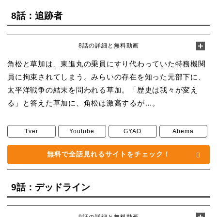
8話：追跡者
8話の詳細と無料動画
角松と草加は、東進丸の乗員にすり代わっていた特務機関
員に拘束されてしまう。みらいの存在を知った元部下に、
太平洋戦争の結末を問われる草加。「歴史は我々が変え
る」と答えた草加に、角松は激高するが…。
Tver
Youtube
GYAO
Abema
無料で全話見れるサイトをチェック！
9話：デッドライン
9話の詳細と無料動画