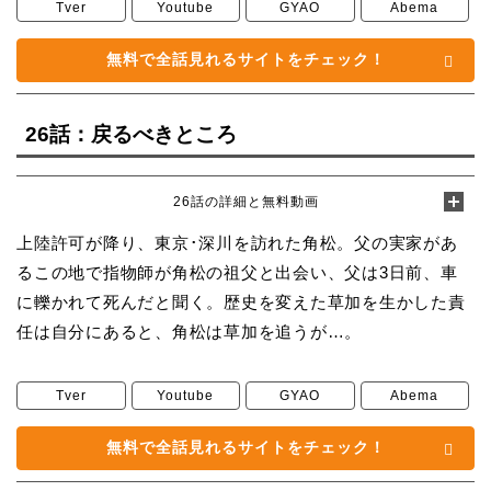
Tver
Youtube
GYAO
Abema
無料で全話見れるサイトをチェック！
26話：戻るべきところ
26話の詳細と無料動画
上陸許可が降り、東京･深川を訪れた角松。父の実家があ
るこの地で指物師が角松の祖父と出会い、父は3日前、車
に轢かれて死んだと聞く。歴史を変えた草加を生かした責
任は自分にあると、角松は草加を追うが…。
Tver
Youtube
GYAO
Abema
無料で全話見れるサイトをチェック！