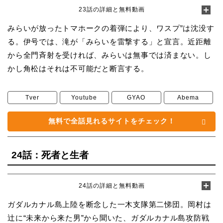
23話の詳細と無料動画
みらいが放ったトマホークの着弾により、ワスプ”は沈没す
る。伊号では、滝が「みらいを雷撃する」と宣言。近距離
から全門斉射を受ければ、みらいは無事では済まない。し
かし角松はそれは不可能だと断言する。
Tver
Youtube
GYAO
Abema
無料で全話見れるサイトをチェック！
24話：死者と生者
24話の詳細と無料動画
ガダルカナル島上陸を断念した一木支隊第二悌団。岡村は
辻に“未来から来た男”から聞いた、ガダルカナル島攻防戦