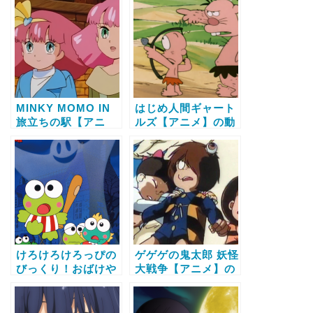
信サービス比較と無
無料で全話視聴する
料で全話視聴する方
方法
法
MINKY MOMO IN
はじめ人間ギャート
旅立ちの駅【アニ
ルズ【アニメ】の動
メ】の動画配信サー
画配信サービス比較
ビス比較と無料で全
と無料で全話視聴す
話視聴する方法
る方法
けろけろけろっぴの
ゲゲゲの鬼太郎 妖怪
びっくり！おばけや
大戦争【アニメ】の
しき【アニメ】の動
動画配信サービス比
画配信サービス比較
較と無料で全話視聴
と無料で全話視聴す
する方法