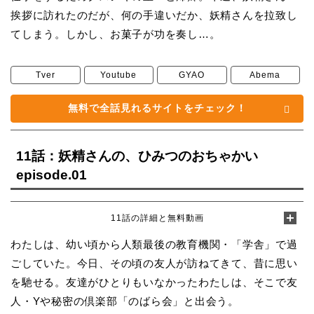
挨拶に訪れたのだが、何の手違いだか、妖精さんを拉致し
てしまう。しかし、お菓子が功を奏し…。
Tver
Youtube
GYAO
Abema
無料で全話見れるサイトをチェック！
11話：妖精さんの、ひみつのおちゃかい
episode.01
11話の詳細と無料動画
わたしは、幼い頃から人類最後の教育機関・「学舎」で過
ごしていた。今日、その頃の友人が訪ねてきて、昔に思い
を馳せる。友達がひとりもいなかったわたしは、そこで友
人・Yや秘密の倶楽部「のばら会」と出会う。