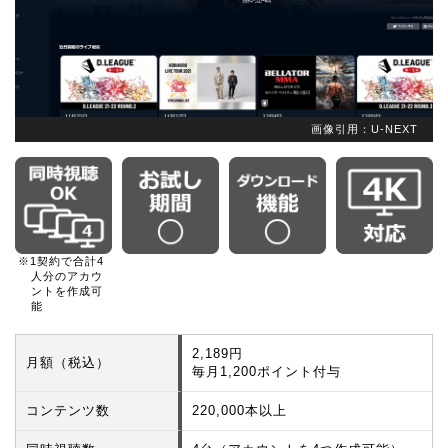
画像引用：U-NEXT
※1契約で合計4
人分のアカウ
ントを作成可
能
2,189円
月額（税込）
毎月1,200ポイント付与
コンテンツ数
220,000本以上