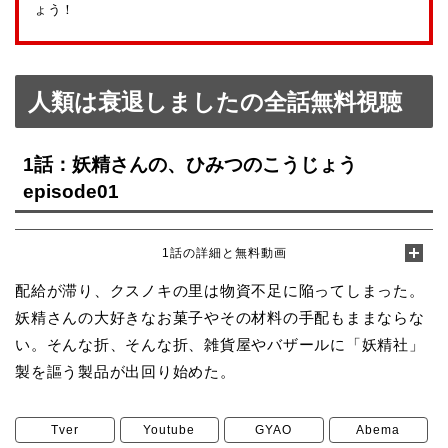
ょう！
人類は衰退しましたの全話無料視聴
1話：妖精さんの、ひみつのこうじょう
episode01
1話の詳細と無料動画
配給が滞り、クスノキの里は物資不足に陥ってしまった。
妖精さんの大好きなお菓子やその材料の手配もままならな
い。そんな折、そんな折、雑貨屋やバザールに「妖精社」
製を謳う製品が出回り始めた。
Tver
Youtube
GYAO
Abema