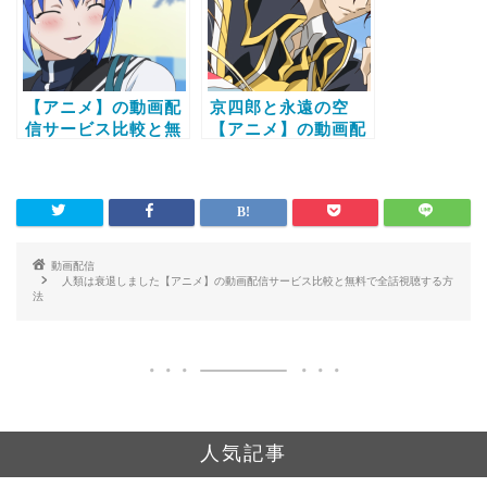
【アニメ】の動画配
京四郎と永遠の空
信サービス比較と無
【アニメ】の動画配
料で全話視聴する方
信サービス比較と無
法
料で全話視聴する方
法
動画配信
人類は衰退しました【アニメ】の動画配信サービス比較と無料で全話視聴する方
法
人気記事