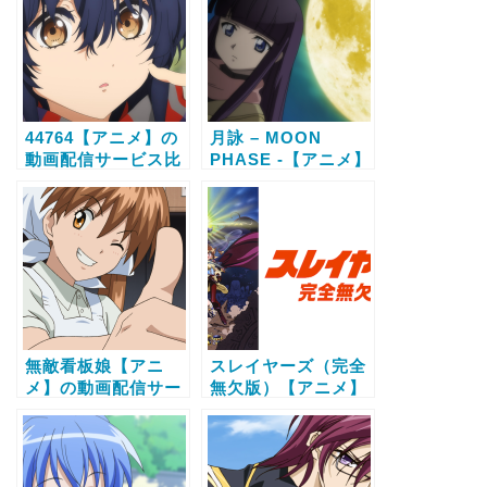
る方法
44764【アニメ】の
月詠 – MOON
動画配信サービス比
PHASE -【アニメ】
較と無料で全話視聴
の動画配信サービス
する方法
比較と無料で全話視
聴する方法
無敵看板娘【アニ
スレイヤーズ（完全
メ】の動画配信サー
無欠版）【アニメ】
ビス比較と無料で全
の動画配信サービス
話視聴する方法
比較と無料で全話視
聴する方法