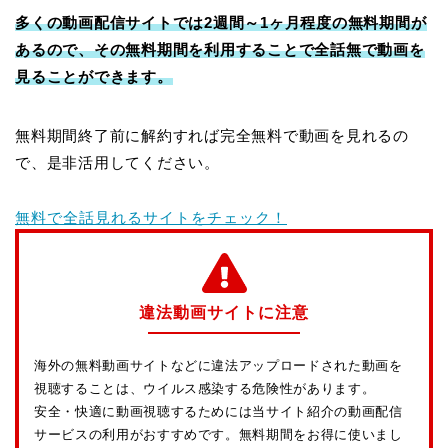
多くの動画配信サイトでは2週間～1ヶ月程度の無料期間が
あるので、その無料期間を利用することで全話無で動画を
見ることができます。
無料期間終了前に解約すれば完全無料で動画を見れるの
で、是非活用してください。
無料で全話見れるサイトをチェック！
違法動画サイトに注意
海外の無料動画サイトなどに違法アップロードされた動画を
視聴することは、ウイルス感染する危険性があります。
安全・快適に動画視聴するためには当サイト紹介の動画配信
サービスの利用がおすすめです。無料期間をお得に使いまし