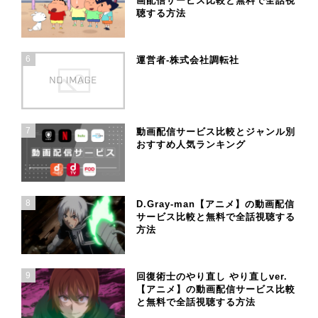
画配信サービス比較と無料で全話視
聴する方法
6
運営者-株式会社調転社
7
動画配信サービス比較とジャンル別
おすすめ人気ランキング
8
D.Gray-man【アニメ】の動画配信
サービス比較と無料で全話視聴する
方法
9
回復術士のやり直し やり直しver.
【アニメ】の動画配信サービス比較
と無料で全話視聴する方法