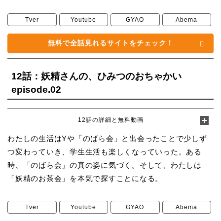
Tver
Youtube
GYAO
Abema
無料で全話見れるサイトをチェック！
12話：妖精さんの、ひみつのおちゃかい
episode.02
12話の詳細と無料動画
わたしの生活はYや「のばら会」と出会ったことで少しず
つ変わっていき、学生生活も楽しくなっていった。ある
時、「のばら会」の真の姿に気づく。そして、わたしは
「妖精のお茶会」を本気で探すことになる。
Tver
Youtube
GYAO
Abema