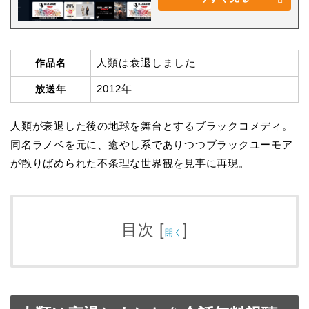
人類は衰退しました
作品名
2012年
放送年
人類が衰退した後の地球を舞台とするブラックコメディ。
同名ラノベを元に、癒やし系でありつつブラックユーモア
が散りばめられた不条理な世界観を見事に再現。
目次
[
]
開く