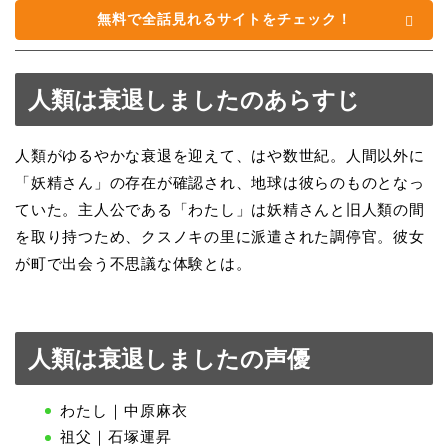
無料で全話見れるサイトをチェック！
人類は衰退しましたのあらすじ
人類がゆるやかな衰退を迎えて、はや数世紀。人間以外に
「妖精さん」の存在が確認され、地球は彼らのものとなっ
ていた。主人公である「わたし」は妖精さんと旧人類の間
を取り持つため、クスノキの里に派遣された調停官。彼女
が町で出会う不思議な体験とは。
人類は衰退しましたの声優
わたし｜中原麻衣
祖父｜石塚運昇