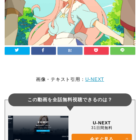
画像・テキスト引用：
U-NEXT
この動画を全話無料視聴できるのは？
U-NEXT
31日間無料
今すぐ見る