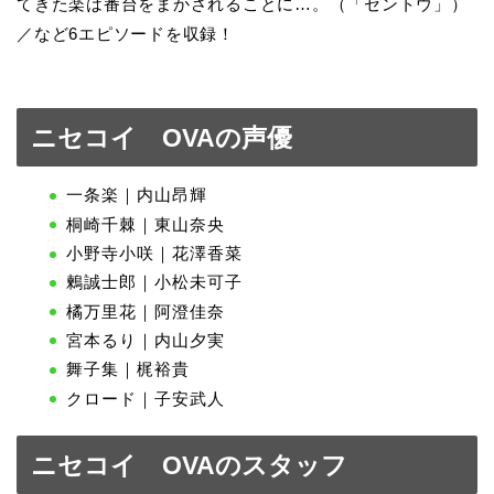
てきた楽は番台をまかされることに…。（「セントウ」）
／など6エピソードを収録！
ニセコイ OVAの声優
一条楽｜内山昂輝
桐崎千棘｜東山奈央
小野寺小咲｜花澤香菜
鶫誠士郎｜小松未可子
橘万里花｜阿澄佳奈
宮本るり｜内山夕実
舞子集｜梶裕貴
クロード｜子安武人
ニセコイ OVAのスタッフ