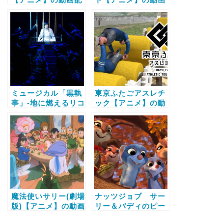
信サービス比較と無
配信サービス比較と
料で全話視聴する方
無料で全話視聴する
法
方法
ミュージカル「黒執
東京ふたごアスレチ
事」‐地に燃えるリコ
ック【アニメ】の動
リス2015‐【アニ
画配信サービス比較
メ】の動画配信サー
と無料で全話視聴す
ビス比較と無料で全
る方法
話視聴する方法
魔法使いサリー(劇場
ナッツジョブ サー
版)【アニメ】の動画
リー＆バディのピー
配信サービス比較と
ナッツ大作戦！【ア