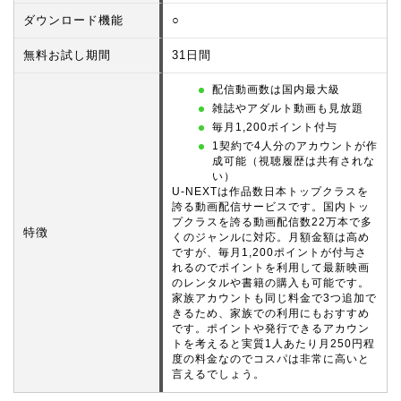
ダウンロード機能
○
無料お試し期間
31日間
配信動画数は国内最大級
雑誌やアダルト動画も見放題
毎月1,200ポイント付与
1契約で4人分のアカウントが作
成可能（視聴履歴は共有されな
い）
U-NEXTは作品数日本トップクラスを
誇る動画配信サービスです。国内トッ
プクラスを誇る動画配信数22万本で多
特徴
くのジャンルに対応。月額金額は高め
ですが、毎月1,200ポイントが付与さ
れるのでポイントを利用して最新映画
のレンタルや書籍の購入も可能です。
家族アカウントも同じ料金で3つ追加で
きるため、家族での利用にもおすすめ
です。ポイントや発行できるアカウン
トを考えると実質1人あたり月250円程
度の料金なのでコスパは非常に高いと
言えるでしょう。