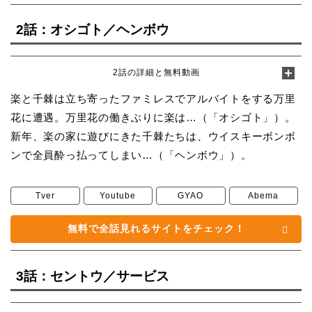
2話：オシゴト／ヘンボウ
2話の詳細と無料動画
楽と千棘は立ち寄ったファミレスでアルバイトをする万里
花に遭遇。万里花の働きぶりに楽は…（「オシゴト」）。
新年、楽の家に遊びにきた千棘たちは、ウイスキーボンボ
ンで全員酔っ払ってしまい…（「ヘンボウ」）。
Tver
Youtube
GYAO
Abema
無料で全話見れるサイトをチェック！
3話：セントウ／サービス