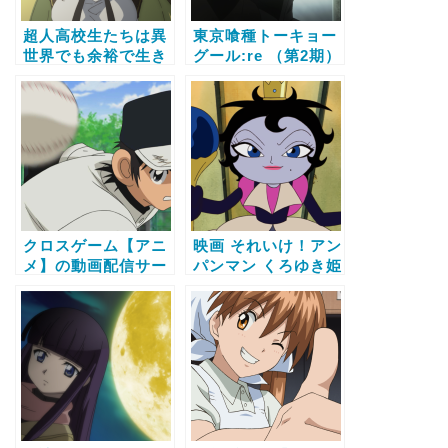
超人高校生たちは異
東京喰種トーキョー
世界でも余裕で生き
グール:re （第2期）
抜くようです！【ア
【アニメ】の動画配
ニメ】の動画配信サ
信サービス比較と無
ービス比較と無料で
料で全話視聴する方
全話視聴する方法
法
クロスゲーム【アニ
映画 それいけ！アン
メ】の動画配信サー
パンマン くろゆき姫
ビス比較と無料で全
とモテモテばいきん
話視聴する方法
まん【アニメ】の動
画配信サービス比較
と無料で全話視聴す
る方法