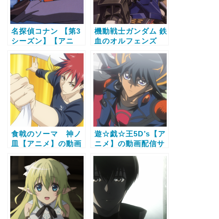
名探偵コナン 【第3
機動戦士ガンダム 鉄
シーズン】【アニ
血のオルフェンズ
メ】の動画配信サー
【アニメ】の動画配
ビス比較と無料で全
信サービス比較と無
話視聴する方法
料で全話視聴する方
法
食戟のソーマ 神ノ
遊☆戯☆王5D’s【ア
皿【アニメ】の動画
ニメ】の動画配信サ
配信サービス比較と
ービス比較と無料で
無料で全話視聴する
全話視聴する方法
方法