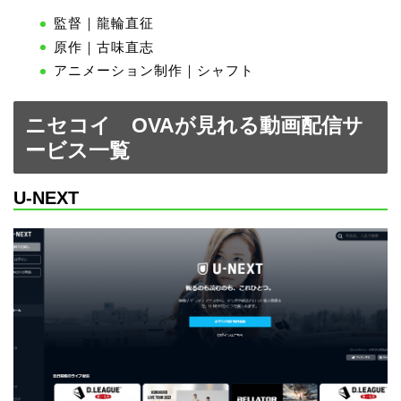
監督｜龍輪直征
原作｜古味直志
アニメーション制作｜シャフト
ニセコイ OVAが見れる動画配信サ
ービス一覧
U-NEXT