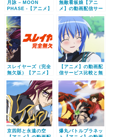
月詠 – MOON
無敵看板娘【アニ
PHASE -【アニメ】
メ】の動画配信サー
の動画配信サービス
ビス比較と無料で全
比較と無料で全話視
話視聴する方法
聴する方法
スレイヤーズ（完全
【アニメ】の動画配
無欠版）【アニメ】
信サービス比較と無
の動画配信サービス
料で全話視聴する方
比較と無料で全話視
法
聴する方法
京四郎と永遠の空
爆丸バトルプラネッ
【アニメ】の動画配
ト【アニメ】の動画