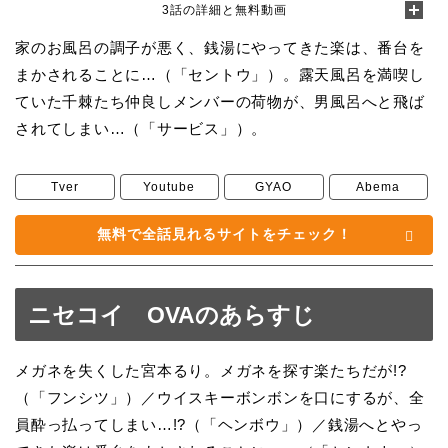
3話の詳細と無料動画
家のお風呂の調子が悪く、銭湯にやってきた楽は、番台を
まかされることに…（「セントウ」）。露天風呂を満喫し
ていた千棘たち仲良しメンバーの荷物が、男風呂へと飛ば
されてしまい…（「サービス」）。
Tver
Youtube
GYAO
Abema
無料で全話見れるサイトをチェック！
ニセコイ OVAのあらすじ
メガネを失くした宮本るり。メガネを探す楽たちだが!?
（「フンシツ」）／ウイスキーボンボンを口にするが、全
員酔っ払ってしまい…!?（「ヘンボウ」）／銭湯へとやっ