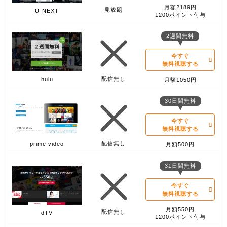
月額2189円
見放題
U-NEXT
1200ポイント付与
2週間無料
今すぐ
無料視聴する
配信無し
hulu
月額1050円
30日間無料
今すぐ
無料視聴する
配信無し
prime video
月額500円
31日間無料
今すぐ
無料視聴する
月額550円
配信無し
dTV
1200ポイント付与