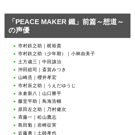
「PEACE MAKER 鐵」前篇～想道～
の声優
市村鉄之助｜梶裕貴
市村鉄之助（少年期）｜小林由美子
土方歳三｜中田譲治
沖田総司｜斎賀みつき
山崎烝｜櫻井孝宏
市村辰之助｜うえだゆうじ
永倉新八｜山口勝平
藤堂平助｜鳥海浩輔
原田左之助｜乃村健次
斉藤一｜松山鷹志
島田魁｜岩崎征実
近藤勇｜土師孝也