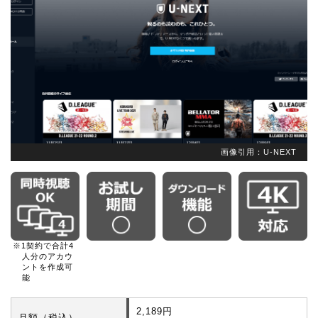
画像引用：U-NEXT
※1契約で合計4
人分のアカウ
ントを作成可
能
2,189円
月額（税込）