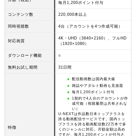
毎月1,200ポイント付与
コンテンツ数
220,000本以上
同時視聴数
4台（アカウントを4つ作成可能）
4K・UHD（3840×2160）、フルHD
対応画質
（1920×1080）
ダウンロード機能
○
無料お試し期間
31日間
配信動画数は国内最大級
雑誌やアダルト動画も見放題
毎月1,200ポイント付与
1契約で4人分のアカウントが作
成可能（視聴履歴は共有されな
い）
U-NEXTは作品数日本トップクラスを
誇る動画配信サービスです。国内トッ
プクラスを誇る動画配信数22万本で多
特徴
くのジャンルに対応。月額金額は高め
ですが、毎月1,200ポイントが付与さ