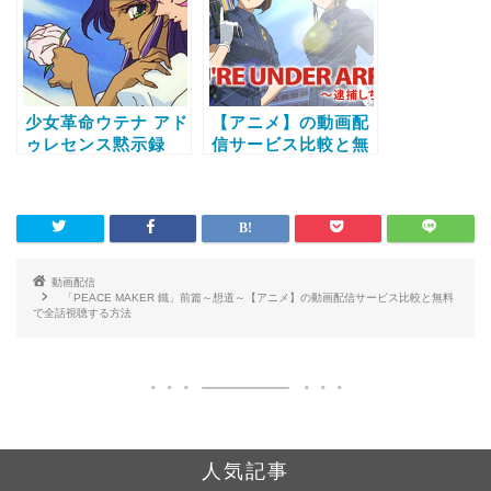
少女革命ウテナ アド
【アニメ】の動画配
ゥレセンス黙示録
信サービス比較と無
【アニメ】の動画配
料で全話視聴する方
信サービス比較と無
法
料で全話視聴する方
法
動画配信
「PEACE MAKER 鐵」前篇～想道～【アニメ】の動画配信サービス比較と無料
で全話視聴する方法
人気記事