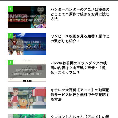
1
ハンターハンターのアニメは漫画の
どこまで？原作で続きをお得に読む
方法
2
ワンピース映画を見る順番！原作と
の繋がりも紹介！
3
2022年秋公開のスラムダンクの映
画の内容は？山王戦？声優・主題
歌・スタッフは？
4
キテレツ大百科【アニメ】の動画配
信サービス比較と無料で全話視聴す
る方法
5
クレヨンしんちゃん【アニメ】の動