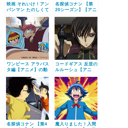
映画 それいけ！アン
名探偵コナン 【第
パンマン たのしくて
20シーズン】【アニ
あそび ママになった
メ】の動画配信サー
コキンちゃん！？
ビス比較と無料で全
【アニメ】の動画配
話視聴する方法
信サービス比較と無
料で全話視聴する方
法
ワンピース アラバス
コードギアス 反逆の
タ編【アニメ】の動
ルルーシュ【アニ
画配信サービス比較
メ】の動画配信サー
と無料で全話視聴す
ビス比較と無料で全
る方法
話視聴する方法
名探偵コナン 【第4
魔入りました！入間