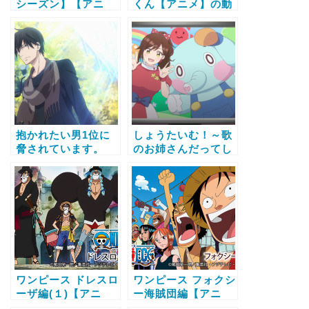
シーズン】【アニ
くん【アニメ】の動
メ】の動画配信サー
画配信サービス比較
ビス比較と無料で全
と無料で全話視聴す
話視聴する方法
る方法
抱かれたい男1位に
しょうたいむ！～歌
脅されています。
のお姉さんだってし
【アニメ】の動画配
たい【アニメ】の動
信サービス比較と無
画配信サービス比較
料で全話視聴する方
と無料で全話視聴す
法
る方法
ワンピース ドレスロ
ワンピース フォクシ
ーザ編(１)【アニ
ー海賊団編【アニ
メ】の動画配信サー
メ】の動画配信サー