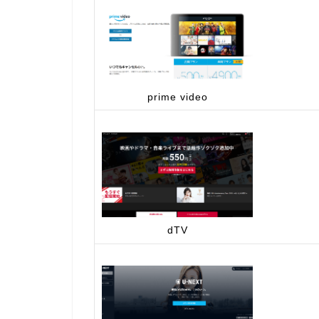
prime video
dTV