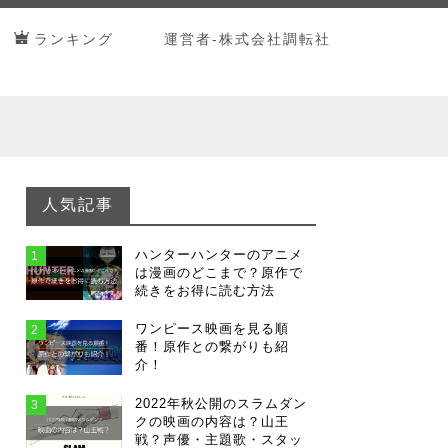
ランキング
運営者-株式会社調転社
人気記事
ハンターハンターのアニメ
1
は漫画のどこまで？原作で
続きをお得に読む方法
ワンピース映画を見る順
2
番！原作との繋がりも紹
介！
2022年秋公開のスラムダン
3
クの映画の内容は？山王
戦？声優・主題歌・スタッ