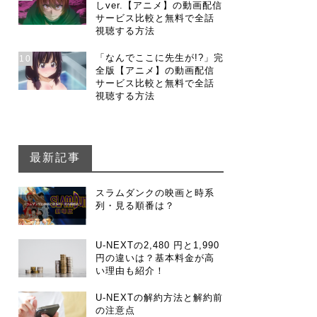
しver.【アニメ】の動画配信
サービス比較と無料で全話
視聴する方法
「なんでここに先生が!?」完
10
全版【アニメ】の動画配信
サービス比較と無料で全話
視聴する方法
最新記事
スラムダンクの映画と時系
列・見る順番は？
U-NEXTの2,480 円と1,990
円の違いは？基本料金が高
い理由も紹介！
U-NEXTの解約方法と解約前
の注意点