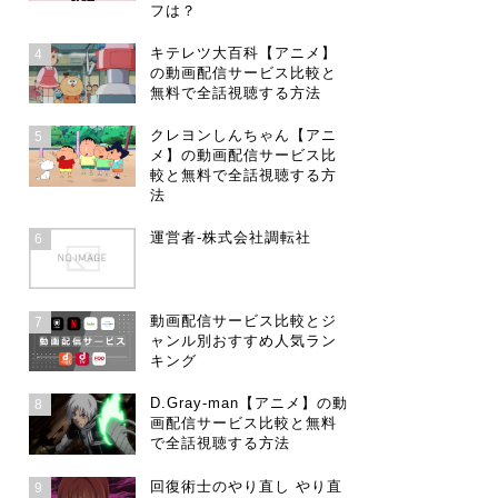
フは？
キテレツ大百科【アニメ】
4
の動画配信サービス比較と
無料で全話視聴する方法
クレヨンしんちゃん【アニ
5
メ】の動画配信サービス比
較と無料で全話視聴する方
法
運営者-株式会社調転社
6
動画配信サービス比較とジ
7
ャンル別おすすめ人気ラン
キング
D.Gray-man【アニメ】の動
8
画配信サービス比較と無料
で全話視聴する方法
回復術士のやり直し やり直
9