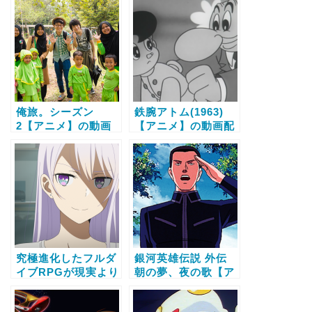
信サービス比較と無
無料で全話視聴する
料で全話視聴する方
方法
法
俺旅。シーズン
鉄腕アトム(1963)
2【アニメ】の動画
【アニメ】の動画配
配信サービス比較と
信サービス比較と無
無料で全話視聴する
料で全話視聴する方
方法
法
究極進化したフルダ
銀河英雄伝説 外伝
イブRPGが現実より
朝の夢、夜の歌【ア
もクソゲーだったら
ニメ】の動画配信サ
【キャストオーディ
ービス比較と無料で