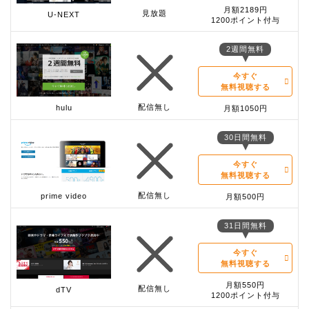
月額2189円
見放題
U-NEXT
1200ポイント付与
2週間無料
今すぐ
無料視聴する
配信無し
hulu
月額1050円
30日間無料
今すぐ
無料視聴する
配信無し
prime video
月額500円
31日間無料
今すぐ
無料視聴する
月額550円
配信無し
dTV
1200ポイント付与