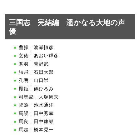
三国志 完結編 遥かなる大地の声
優
曹操｜渡瀬恒彦
玄徳｜あおい輝彦
関羽｜青野武
張飛｜石田太郎
孔明｜山口崇
鳳姫｜鶴ひろみ
司馬懿｜大塚周夫
陸遜｜池水通洋
馬謖｜田中秀幸
馬良｜田中康郎
馬超｜橋本晃一