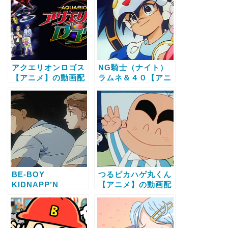
オコメンタリー付
全話視聴する方法
き】【アニメ】の動
画配信サービス比較
と無料で全話視聴す
る方法
アクエリオンロゴス
NG騎士（ナイト）
【アニメ】の動画配
ラムネ＆４０【アニ
信サービス比較と無
メ】の動画配信サー
料で全話視聴する方
ビス比較と無料で全
法
話視聴する方法
BE-BOY
つるピカハゲ丸くん
KIDNAPP’N
【アニメ】の動画配
IDOL【アニメ】の
信サービス比較と無
動画配信サービス比
料で全話視聴する方
較と無料で全話視聴
法
する方法