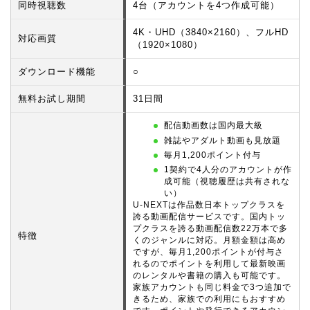
同時視聴数
4台（アカウントを4つ作成可能）
4K・UHD（3840×2160）、フルHD
対応画質
（1920×1080）
ダウンロード機能
○
無料お試し期間
31日間
配信動画数は国内最大級
雑誌やアダルト動画も見放題
毎月1,200ポイント付与
1契約で4人分のアカウントが作
成可能（視聴履歴は共有されな
い）
U-NEXTは作品数日本トップクラスを
誇る動画配信サービスです。国内トッ
プクラスを誇る動画配信数22万本で多
特徴
くのジャンルに対応。月額金額は高め
ですが、毎月1,200ポイントが付与さ
れるのでポイントを利用して最新映画
のレンタルや書籍の購入も可能です。
家族アカウントも同じ料金で3つ追加で
きるため、家族での利用にもおすすめ