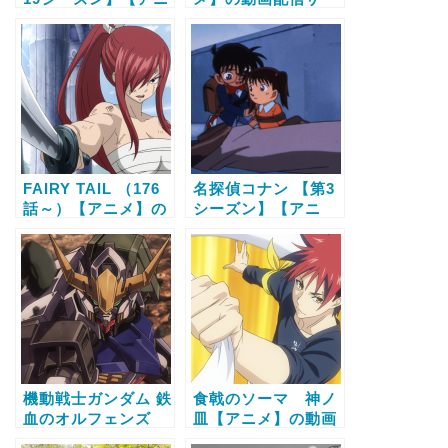
メ】の動画配信サー
ビス比較と無料で全
ビス比較と無料で全
話視聴する方法
話視聴する方法
FAIRY TAIL （176
名探偵コナン 【第3
話～）【アニメ】の
シーズン】【アニ
動画配信サービス比
メ】の動画配信サー
較と無料で全話視聴
ビス比較と無料で全
する方法
話視聴する方法
機動戦士ガンダム 鉄
食戟のソーマ 神ノ
血のオルフェンズ
皿【アニメ】の動画
【アニメ】の動画配
配信サービス比較と