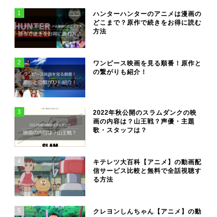
1
ハンターハンターのアニメは漫画の
どこまで？原作で続きをお得に読む
方法
2
ワンピース映画を見る順番！原作と
の繋がりも紹介！
3
2022年秋公開のスラムダンクの映
画の内容は？山王戦？声優・主題
歌・スタッフは？
4
キテレツ大百科【アニメ】の動画配
信サービス比較と無料で全話視聴す
る方法
5
クレヨンしんちゃん【アニメ】の動