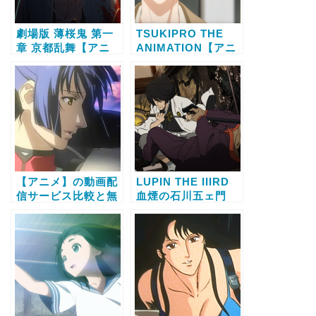
劇場版 薄桜鬼 第一
TSUKIPRO THE
章 京都乱舞【アニ
ANIMATION【アニ
メ】の動画配信サー
メ】の動画配信サー
ビス比較と無料で全
ビス比較と無料で全
話視聴する方法
話視聴する方法
【アニメ】の動画配
LUPIN THE IIIRD
信サービス比較と無
血煙の石川五ェ門
料で全話視聴する方
【アニメ】の動画配
法
信サービス比較と無
料で全話視聴する方
法