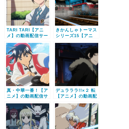
TARI TARI【アニ
きかんしゃトーマス
メ】の動画配信サー
シリーズ15【アニ
ビス比較と無料で全
メ】の動画配信サー
話視聴する方法
ビス比較と無料で全
話視聴する方法
真・中華一番！【ア
デュラララ!!×２ 転
ニメ】の動画配信サ
【アニメ】の動画配
ービス比較と無料で
信サービス比較と無
全話視聴する方法
料で全話視聴する方
法