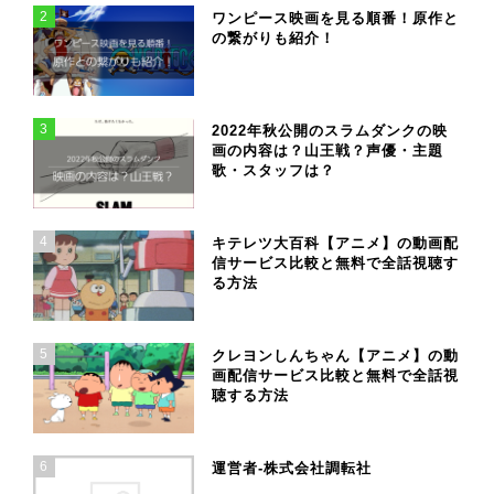
2
ワンピース映画を見る順番！原作と
の繋がりも紹介！
3
2022年秋公開のスラムダンクの映
画の内容は？山王戦？声優・主題
歌・スタッフは？
4
キテレツ大百科【アニメ】の動画配
信サービス比較と無料で全話視聴す
る方法
5
クレヨンしんちゃん【アニメ】の動
画配信サービス比較と無料で全話視
聴する方法
6
運営者-株式会社調転社