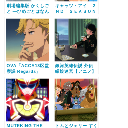
劇場編集版 かくしご
キャッツ・アイ ２
と ―ひめごとはなん
ＮＤ ＳＥＡＳＯＮ
ですか―【アニメ】
【アニメ】の動画配
の動画配信サービス
信サービス比較と無
比較と無料で全話視
料で全話視聴する方
聴する方法
法
OVA「ACCA13区監
銀河英雄伝説 外伝
察課 Regards」
螺旋迷宮【アニメ】
【アニメ】の動画配
の動画配信サービス
信サービス比較と無
比較と無料で全話視
料で全話視聴する方
聴する方法
法
MUTEKING THE
トムとジェリー すく