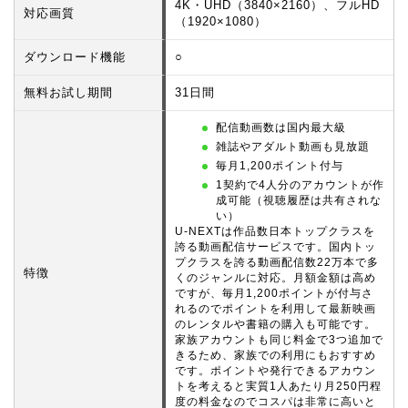
4K・UHD（3840×2160）、フルHD
対応画質
（1920×1080）
ダウンロード機能
○
無料お試し期間
31日間
配信動画数は国内最大級
雑誌やアダルト動画も見放題
毎月1,200ポイント付与
1契約で4人分のアカウントが作
成可能（視聴履歴は共有されな
い）
U-NEXTは作品数日本トップクラスを
誇る動画配信サービスです。国内トッ
プクラスを誇る動画配信数22万本で多
特徴
くのジャンルに対応。月額金額は高め
ですが、毎月1,200ポイントが付与さ
れるのでポイントを利用して最新映画
のレンタルや書籍の購入も可能です。
家族アカウントも同じ料金で3つ追加で
きるため、家族での利用にもおすすめ
です。ポイントや発行できるアカウン
トを考えると実質1人あたり月250円程
度の料金なのでコスパは非常に高いと