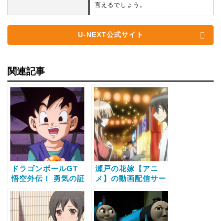
言えるでしょう。
U-NEXT公式サイト
関連記事
ドラゴンボールGT
瀬戸の花嫁【アニ
悟空外伝！ 勇気の証
メ】の動画配信サー
しは四星球【アニ
ビス比較と無料で全
メ】の動画配信サー
話視聴する方法
ビス比較と無料で全
話視聴する方法