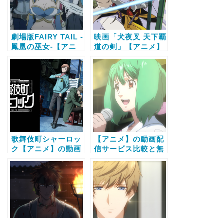
劇場版FAIRY TAIL -
映画「犬夜叉 天下覇
鳳凰の巫女-【アニ
道の剣」【アニメ】
メ】の動画配信サー
の動画配信サービス
ビス比較と無料で全
比較と無料で全話視
話視聴する方法
聴する方法
歌舞伎町シャーロッ
【アニメ】の動画配
ク【アニメ】の動画
信サービス比較と無
配信サービス比較と
料で全話視聴する方
無料で全話視聴する
法
方法