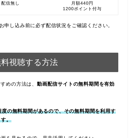
配信無し
月額440円
1200ポイント付与
す。お申し込み前に必ず配信状況をご確認ください。
話無料視聴する方法
おすすめの方法は、
動画配信サイトの無料期間を有効
程度の無料期間があるので、その無料期間を利用す
ます。