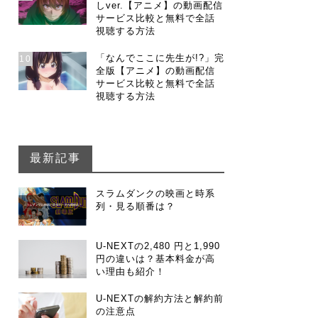
しver.【アニメ】の動画配信
サービス比較と無料で全話
視聴する方法
「なんでここに先生が!?」完
10
全版【アニメ】の動画配信
サービス比較と無料で全話
視聴する方法
最新記事
スラムダンクの映画と時系
列・見る順番は？
U-NEXTの2,480 円と1,990
円の違いは？基本料金が高
い理由も紹介！
U-NEXTの解約方法と解約前
の注意点