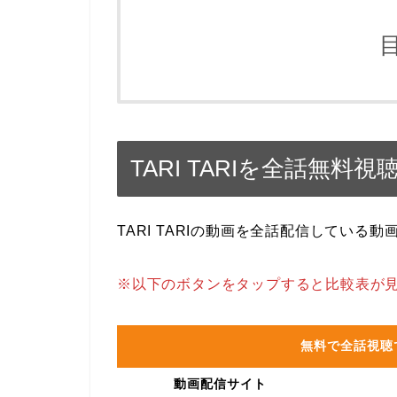
TARI TARIを全話無
TARI TARIの動画を全話配信している
※以下のボタンをタップすると比較表が
無料で全話視聴
動画配信サイト