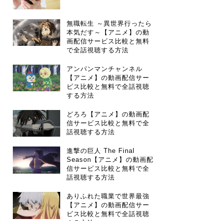
無職転生 ～異世界行ったら
本気だす～【アニメ】の動
画配信サービス比較と無料
で全話視聴する方法
アンパンマンチャンネル
【アニメ】の動画配信サー
ビス比較と無料で全話視聴
する方法
どろろ【アニメ】の動画配
信サービス比較と無料で全
話視聴する方法
進撃の巨人 The Final
Season【アニメ】の動画配
信サービス比較と無料で全
話視聴する方法
ありふれた職業で世界最強
【アニメ】の動画配信サー
ビス比較と無料で全話視聴