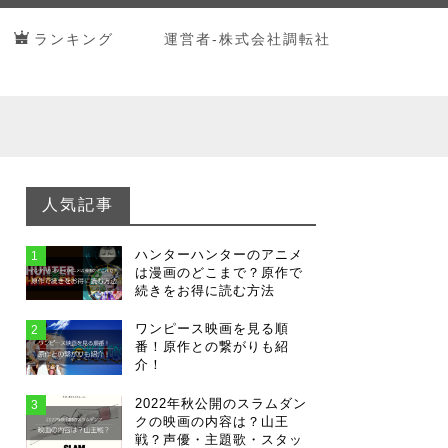
ランキング
運営者-株式会社調転社
人気記事
ハンターハンターのアニメ
1
は漫画のどこまで？原作で
続きをお得に読む方法
ワンピース映画を見る順
2
番！原作との繋がりも紹
介！
2022年秋公開のスラムダン
3
クの映画の内容は？山王
戦？声優・主題歌・スタッ