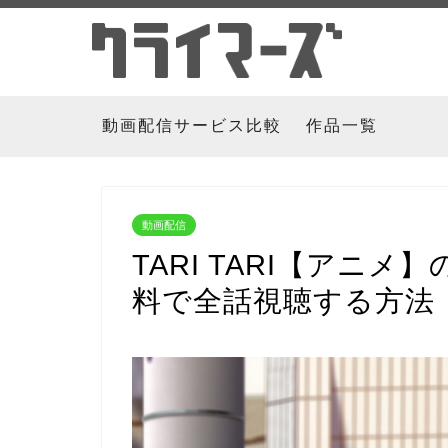
動画配信サービス比較
作品一覧
動画配信
TARI TARI【アニ
料で全話視聴する方法