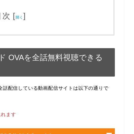
目次
[
]
開く
 OVAを全話無料視聴できる
を全話配信している動画配信サイトは以下の通りで
見れます