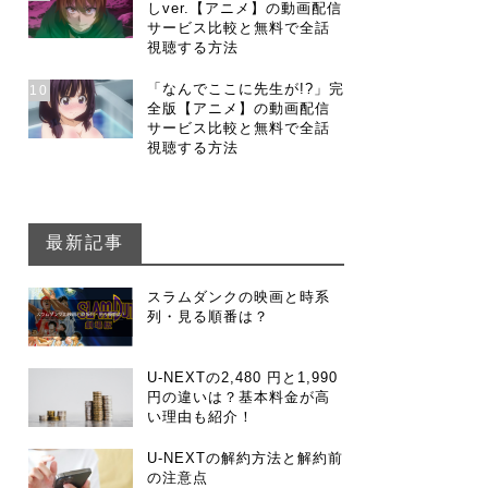
しver.【アニメ】の動画配信
サービス比較と無料で全話
視聴する方法
「なんでここに先生が!?」完
10
全版【アニメ】の動画配信
サービス比較と無料で全話
視聴する方法
最新記事
スラムダンクの映画と時系
列・見る順番は？
U-NEXTの2,480 円と1,990
円の違いは？基本料金が高
い理由も紹介！
U-NEXTの解約方法と解約前
の注意点