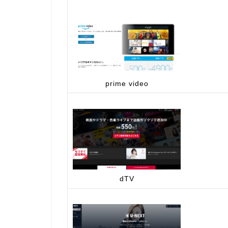
prime video
dTV