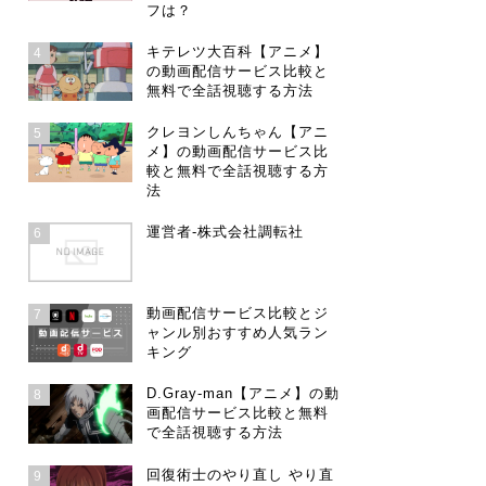
フは？
キテレツ大百科【アニメ】
4
の動画配信サービス比較と
無料で全話視聴する方法
クレヨンしんちゃん【アニ
5
メ】の動画配信サービス比
較と無料で全話視聴する方
法
運営者-株式会社調転社
6
動画配信サービス比較とジ
7
ャンル別おすすめ人気ラン
キング
D.Gray-man【アニメ】の動
8
画配信サービス比較と無料
で全話視聴する方法
回復術士のやり直し やり直
9