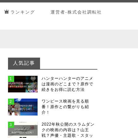
ランキング
運営者-株式会社調転社
人気記事
ハンターハンターのアニメ
1
は漫画のどこまで？原作で
続きをお得に読む方法
ワンピース映画を見る順
2
番！原作との繋がりも紹
介！
2022年秋公開のスラムダン
3
クの映画の内容は？山王
戦？声優・主題歌・スタッ