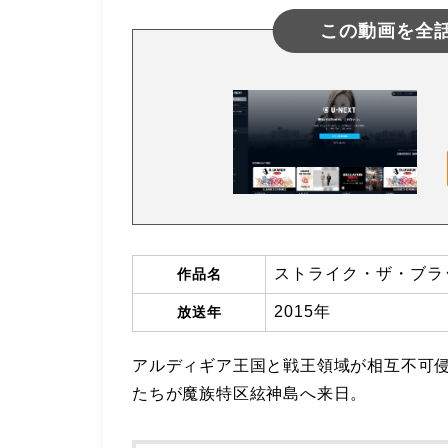
この動画を全
ストライク・ザ・ブラッ
作品名
2015年
放送年
アルディギア王国と戦王領域が相互不可
たちが魔族特区絃神島へ来日。