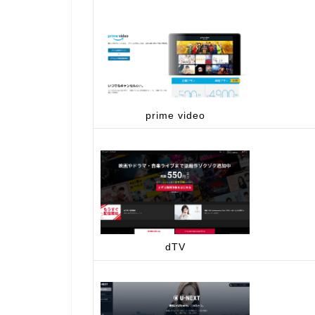
prime video
dTV