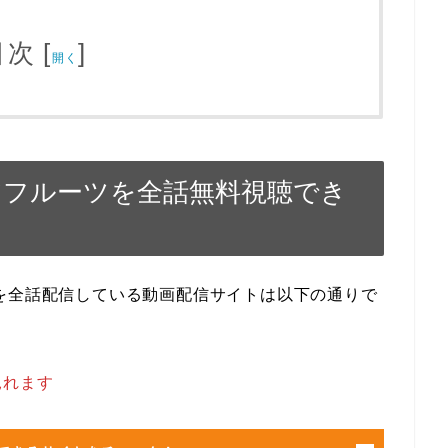
目次
[
]
開く
アフルーツを全話無料視聴でき
を全話配信している動画配信サイトは以下の通りで
見れます