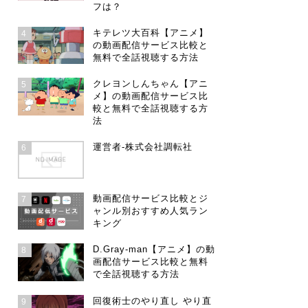
フは？
キテレツ大百科【アニメ】
4
の動画配信サービス比較と
無料で全話視聴する方法
クレヨンしんちゃん【アニ
5
メ】の動画配信サービス比
較と無料で全話視聴する方
法
運営者-株式会社調転社
6
動画配信サービス比較とジ
7
ャンル別おすすめ人気ラン
キング
D.Gray-man【アニメ】の動
8
画配信サービス比較と無料
で全話視聴する方法
回復術士のやり直し やり直
9