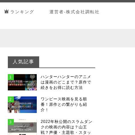
ランキング
運営者-株式会社調転社
人気記事
ハンターハンターのアニメ
1
は漫画のどこまで？原作で
続きをお得に読む方法
ワンピース映画を見る順
2
番！原作との繋がりも紹
介！
2022年秋公開のスラムダン
3
クの映画の内容は？山王
戦？声優・主題歌・スタッ