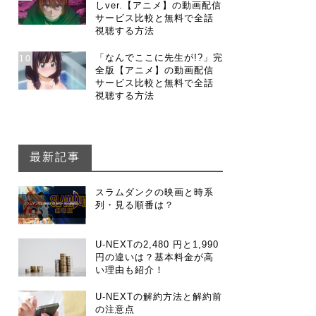
しver.【アニメ】の動画配信
サービス比較と無料で全話
視聴する方法
「なんでここに先生が!?」完
10
全版【アニメ】の動画配信
サービス比較と無料で全話
視聴する方法
最新記事
スラムダンクの映画と時系
列・見る順番は？
U-NEXTの2,480 円と1,990
円の違いは？基本料金が高
い理由も紹介！
U-NEXTの解約方法と解約前
の注意点