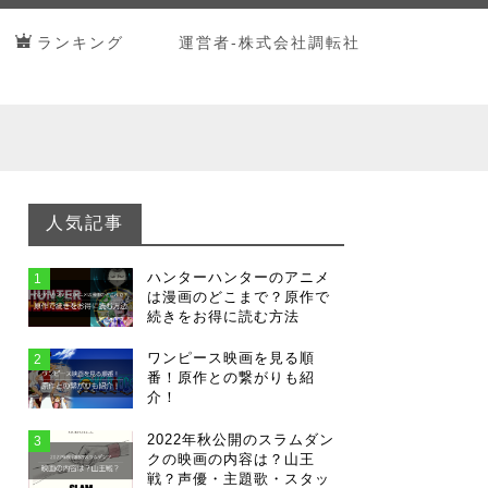
ランキング
運営者-株式会社調転社
人気記事
ハンターハンターのアニメ
1
は漫画のどこまで？原作で
続きをお得に読む方法
ワンピース映画を見る順
2
番！原作との繋がりも紹
介！
2022年秋公開のスラムダン
3
クの映画の内容は？山王
戦？声優・主題歌・スタッ