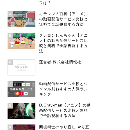
フは？
キテレツ大百科【アニメ】
4
の動画配信サービス比較と
無料で全話視聴する方法
クレヨンしんちゃん【アニ
5
メ】の動画配信サービス比
較と無料で全話視聴する方
法
運営者-株式会社調転社
6
動画配信サービス比較とジ
7
ャンル別おすすめ人気ラン
キング
D.Gray-man【アニメ】の動
8
画配信サービス比較と無料
で全話視聴する方法
回復術士のやり直し やり直
9