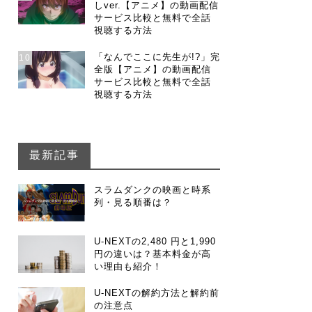
しver.【アニメ】の動画配信
サービス比較と無料で全話
視聴する方法
「なんでここに先生が!?」完
10
全版【アニメ】の動画配信
サービス比較と無料で全話
視聴する方法
最新記事
スラムダンクの映画と時系
列・見る順番は？
U-NEXTの2,480 円と1,990
円の違いは？基本料金が高
い理由も紹介！
U-NEXTの解約方法と解約前
の注意点