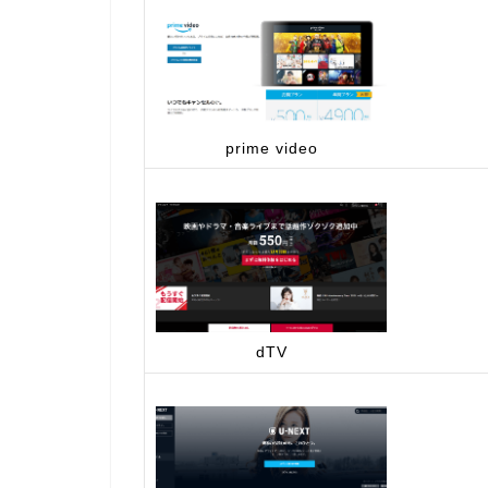
prime video
dTV