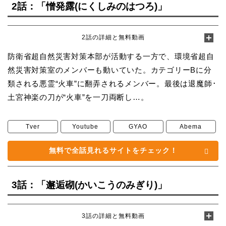
2話：「憎発露(にくしみのはつろ)」
2話の詳細と無料動画
防衛省超自然災害対策本部が活動する一方で、環境省超自
然災害対策室のメンバーも動いていた。カテゴリーBに分
類される悪霊“火車”に翻弄されるメンバー。最後は退魔師･
土宮神楽の刀が“火車”を一刀両断し…。
Tver
Youtube
GYAO
Abema
無料で全話見れるサイトをチェック！
3話：「邂逅砌(かいこうのみぎり)」
3話の詳細と無料動画