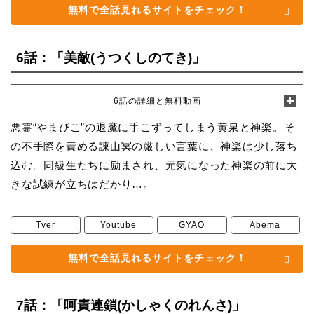
無料で全話見れるサイトをチェック！
6話：「美敵(うつくしのてき)」
6話の詳細と無料動画
悪霊“やまびこ”の退魔に手こずってしまう黄泉と神楽。そ
の不手際を責める諌山冥の厳しい言葉に、神楽は少し落ち
込む。同級生たちに励まされ、元気になった神楽の前に大
きな試練が立ちはだかり…。
Tver
Youtube
GYAO
Abema
無料で全話見れるサイトをチェック！
7話：「呵責連鎖(かしゃくのれんさ)」