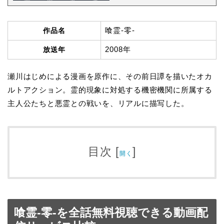
喰霊-零-
作品名
2008年
放送年
瀬川はじめによる漫画を原作に、その前日譚を描いたオカ
ルトアクション。霊的現象に対処する機密機関に所属する
主人公たちと悪霊との戦いを、リアルに描写した。
目次
[
]
開く
喰霊-零-を全話無料視聴できる動画配