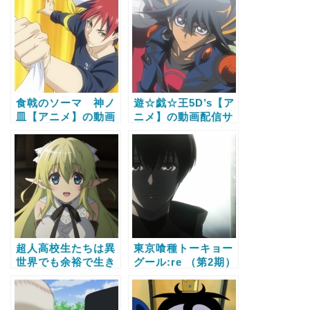
話視聴する方法
料で全話視聴する方
法
食戟のソーマ 神ノ
遊☆戯☆王5D’s【ア
皿【アニメ】の動画
ニメ】の動画配信サ
配信サービス比較と
ービス比較と無料で
無料で全話視聴する
全話視聴する方法
方法
超人高校生たちは異
東京喰種トーキョー
世界でも余裕で生き
グール:re （第2期）
抜くようです！【ア
【アニメ】の動画配
ニメ】の動画配信サ
信サービス比較と無
ービス比較と無料で
料で全話視聴する方