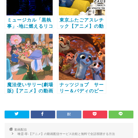
ミュージカル「黒執
東京ふたごアスレチ
事」‐地に燃えるリコ
ック【アニメ】の動
リス2015‐【アニ
画配信サービス比較
メ】の動画配信サー
と無料で全話視聴す
ビス比較と無料で全
る方法
話視聴する方法
魔法使いサリー(劇場
ナッツジョブ サー
版)【アニメ】の動画
リー＆バディのピー
配信サービス比較と
ナッツ大作戦！【ア
無料で全話視聴する
ニメ】の動画配信サ
方法
ービス比較と無料で
全話視聴する方法
動画配信
喰霊-零-【アニメ】の動画配信サービス比較と無料で全話視聴する方法