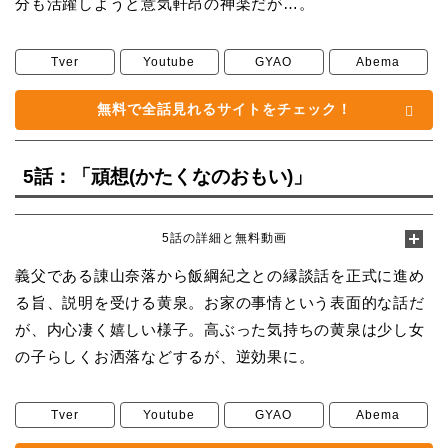
分も活躍しようと意気軒昂の神楽だが…。
Tver
Youtube
GYAO
Abema
無料で全話見れるサイトをチェック！
5話：「頑想(かたくなのおもい)」
5話の詳細と無料動画
義父である諌山奈落から飯綱紀之との縁談話を正式に進め
る旨、説明を受ける黄泉。お家の事情という表面的な話だ
が、内心凄く嬉しい様子。高ぶった気持ちの黄泉は少し女
の子らしくお洒落などするが、逆効果に。
Tver
Youtube
GYAO
Abema