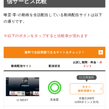
信サービス比較
喰霊-零-の動画を全話配信している動画配信サイトは以下
の通りです。
※以下のボタンをタップすると比較表が見れます
無料で全話視聴できるサイトをチェック！
お試し期間・料金・
ポ
動画配信サイト
配信状況
イント
31日間無料
今すぐ
無料視聴する
月額2189円
見放題
U-NEXT
1200ポイント付与