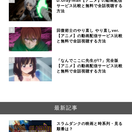
8
D.Gray-man【アニメ】の動画配信
サービス比較と無料で全話視聴する
方法
9
回復術士のやり直し やり直しver.
【アニメ】の動画配信サービス比較
と無料で全話視聴する方法
10
「なんでここに先生が!?」完全版
【アニメ】の動画配信サービス比較
と無料で全話視聴する方法
最新記事
スラムダンクの映画と時系列・見る
順番は？