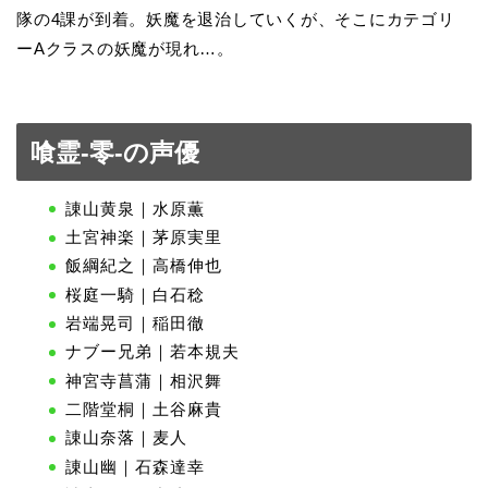
隊の4課が到着。妖魔を退治していくが、そこにカテゴリ
ーAクラスの妖魔が現れ…。
喰霊-零-の声優
諌山黄泉｜水原薫
土宮神楽｜茅原実里
飯綱紀之｜高橋伸也
桜庭一騎｜白石稔
岩端晃司｜稲田徹
ナブー兄弟｜若本規夫
神宮寺菖蒲｜相沢舞
二階堂桐｜土谷麻貴
諌山奈落｜麦人
諌山幽｜石森達幸