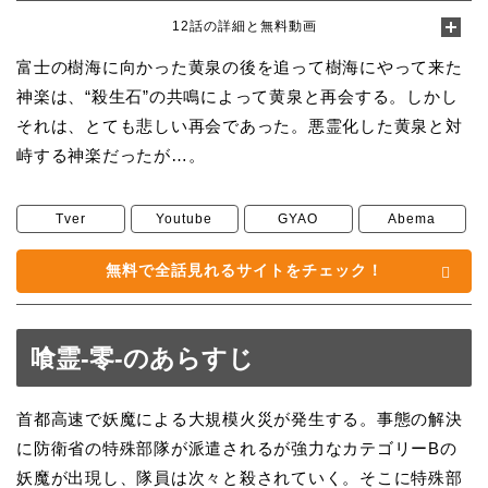
12話の詳細と無料動画
富士の樹海に向かった黄泉の後を追って樹海にやって来た
神楽は、“殺生石”の共鳴によって黄泉と再会する。しかし
それは、とても悲しい再会であった。悪霊化した黄泉と対
峙する神楽だったが…。
Tver
Youtube
GYAO
Abema
無料で全話見れるサイトをチェック！
喰霊-零-のあらすじ
首都高速で妖魔による大規模火災が発生する。事態の解決
に防衛省の特殊部隊が派遣されるが強力なカテゴリーBの
妖魔が出現し、隊員は次々と殺されていく。そこに特殊部