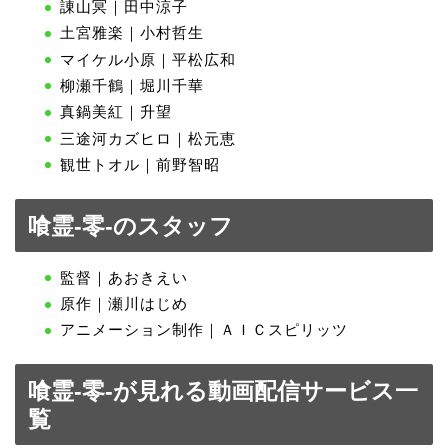
諌山冥｜田中涼子
土宮雅楽｜小村哲生
マイケル小原｜平松広和
柳瀬千鶴｜堀川千華
真鍋美紅｜升望
三途河カズヒロ｜松元恵
観世トオル｜前野智昭
喰霊-零-のスタッフ
監督｜あおきえい
原作｜瀬川はじめ
アニメーション制作｜ＡＩＣスピリッツ
喰霊-零-が見れる動画配信サービス一
覧