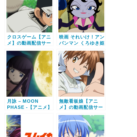
全話視聴する方法
法
クロスゲーム【アニ
映画 それいけ！アン
メ】の動画配信サー
パンマン くろゆき姫
ビス比較と無料で全
とモテモテばいきん
話視聴する方法
まん【アニメ】の動
画配信サービス比較
と無料で全話視聴す
る方法
月詠 – MOON
無敵看板娘【アニ
PHASE -【アニメ】
メ】の動画配信サー
の動画配信サービス
ビス比較と無料で全
比較と無料で全話視
話視聴する方法
聴する方法