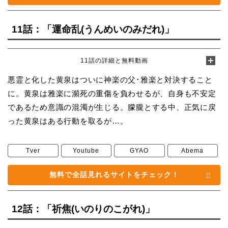
11話：「運命乱(うんめいのみだれ)」
11話の詳細と無料動画
悪霊と化した黄泉はついに神楽の父･雅楽と対決すること
に。黄泉は雅楽に瀕死の重傷を負わせるが、自身も不安定
であるため意識の混濁が生じる。朦朧とする中、正気に戻
った黄泉はある行動を取るが…。
Tver
Youtube
GYAO
Abema
無料で全話見れるサイトをチェック！
12話：「祈焦(いのりのこがれ)」