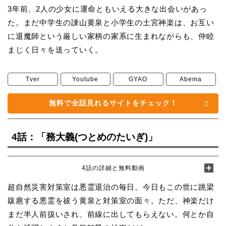
3年前、2人の少女に運命ともいえる大きな出会いがあっ
た。まだ中学生の諌山黄泉と小学生の土宮神楽は、お互い
に退魔師という厳しい家柄の家系に生まれながらも、仲睦
まじく日々を送っていく。
Tver
Youtube
GYAO
Abema
無料で全話見れるサイトをチェック！
4話：「務大義(つとめのたいぎ)」
4話の詳細と無料動画
超自然災害対策室は悪霊退治の毎日。今日もこの世に跳梁
跋扈する悪霊を祓う黄泉と対策室の面々。ただ、神楽だけ
まだ半人前扱いされ、前線に出してもらえない。何とか自