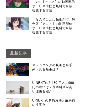
しver.【アニメ】の動画配信
サービス比較と無料で全話
視聴する方法
「なんでここに先生が!?」完
10
全版【アニメ】の動画配信
サービス比較と無料で全話
視聴する方法
最新記事
スラムダンクの映画と時系
列・見る順番は？
U-NEXTの2,480 円と1,990
円の違いは？基本料金が高
い理由も紹介！
U-NEXTの解約方法と解約前
の注意点