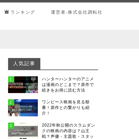
ランキング
運営者-株式会社調転社
人気記事
ハンターハンターのアニメ
1
は漫画のどこまで？原作で
続きをお得に読む方法
ワンピース映画を見る順
2
番！原作との繋がりも紹
介！
2022年秋公開のスラムダン
3
クの映画の内容は？山王
戦？声優・主題歌・スタッ