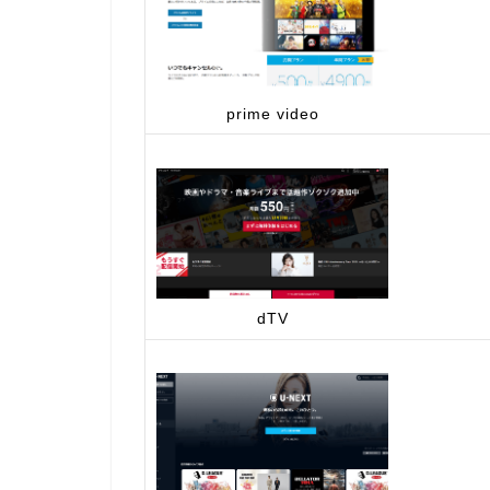
prime video
dTV