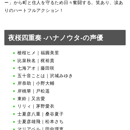
ー」から町と住人を守るため日々奮闘する。笑あり、涙あ
りのハートフルアクション！
夜桜四重奏 -ハナノウタ-の声優
槍桜ヒメ｜福圓美里
比泉秋名｜梶裕貴
七海アオ｜藤田咲
五十音ことは｜沢城みゆき
岸恭助｜小野大輔
岸桃華｜戸松遥
東鈴｜又吉愛
リリィ｜茅野愛衣
士夏彦八重｜桑谷夏子
士夏彦雄飛｜松本さち
マリアベル｜田中理恵