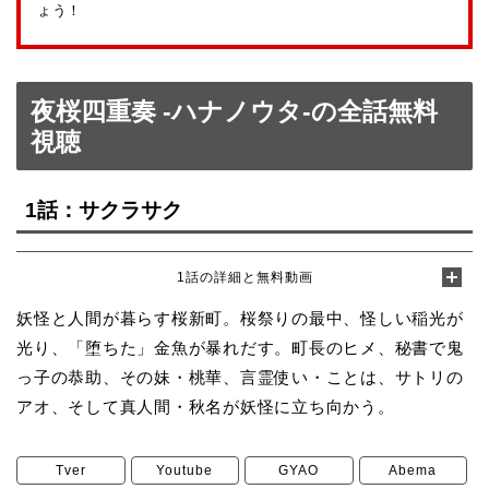
ょう！
夜桜四重奏 -ハナノウタ-の全話無料
視聴
1話：サクラサク
1話の詳細と無料動画
妖怪と人間が暮らす桜新町。桜祭りの最中、怪しい稲光が
光り、「堕ちた」金魚が暴れだす。町長のヒメ、秘書で鬼
っ子の恭助、その妹・桃華、言霊使い・ことは、サトリの
アオ、そして真人間・秋名が妖怪に立ち向かう。
Tver
Youtube
GYAO
Abema