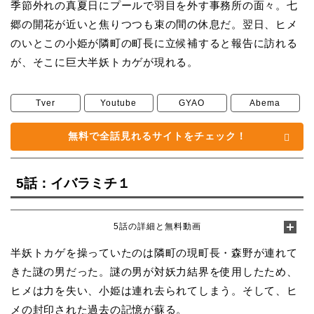
季節外れの真夏日にプールで羽目を外す事務所の面々。七
郷の開花が近いと焦りつつも束の間の休息だ。翌日、ヒメ
のいとこの小姫が隣町の町長に立候補すると報告に訪れる
が、そこに巨大半妖トカゲが現れる。
Tver
Youtube
GYAO
Abema
無料で全話見れるサイトをチェック！
5話：イバラミチ１
5話の詳細と無料動画
半妖トカゲを操っていたのは隣町の現町長・森野が連れて
きた謎の男だった。謎の男が対妖力結界を使用したため、
ヒメは力を失い、小姫は連れ去られてしまう。そして、ヒ
メの封印された過去の記憶が蘇る。