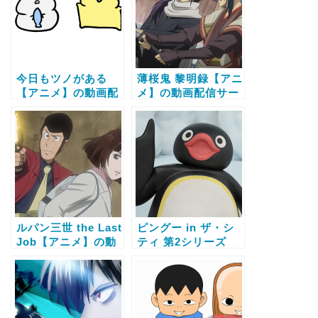
今日もツノがある
薄桜鬼 黎明録【アニ
【アニメ】の動画配
メ】の動画配信サー
信サービス比較と無
ビス比較と無料で全
料で全話視聴する方
話視聴する方法
法
ルパン三世 the Last
ピングー in ザ・シ
Job【アニメ】の動
ティ 第2シリーズ
画配信サービス比較
【アニメ】の動画配
と無料で全話視聴す
信サービス比較と無
る方法
料で全話視聴する方
法