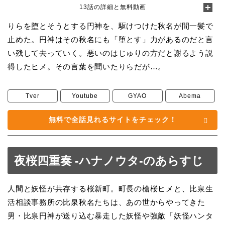
13話の詳細と無料動画
りらを堕とそうとする円神を、駆けつけた秋名が間一髪で
止めた。円神はその秋名にも「堕とす」力があるのだと言
い残して去っていく。悪いのはじゅりの方だと謝るよう説
得したヒメ。その言葉を聞いたりらだが…。
Tver
Youtube
GYAO
Abema
無料で全話見れるサイトをチェック！
夜桜四重奏 -ハナノウタ-のあらすじ
人間と妖怪が共存する桜新町。町長の槍桜ヒメと、比泉生
活相談事務所の比泉秋名たちは、あの世からやってきた
男・比泉円神が送り込む暴走した妖怪や強敵「妖怪ハンタ