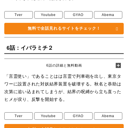
Tver
Youtube
GYAO
Abema
無料で全話見れるサイトをチェック！
6話：イバラミチ２
6話の詳細と無料動画
「言霊使い」であることはは言霊で列車砲を出し、東京タ
ワーに設置された対妖結界装置を破壊する。秋名と恭助は
次第に追い込まれてしまうが、結界の呪縛から立ち直った
ヒメが戻り、反撃を開始する。
Tver
Youtube
GYAO
Abema