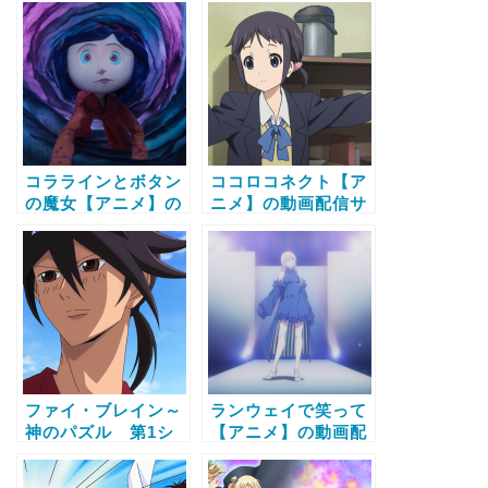
コララインとボタン
ココロコネクト【ア
の魔女【アニメ】の
ニメ】の動画配信サ
動画配信サービス比
ービス比較と無料で
較と無料で全話視聴
全話視聴する方法
する方法
ファイ・ブレイン～
ランウェイで笑って
神のパズル 第1シ
【アニメ】の動画配
リーズ【アニメ】の
信サービス比較と無
動画配信サービス比
料で全話視聴する方