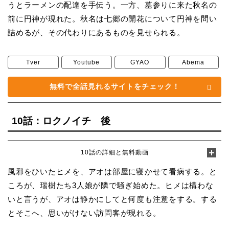
うとラーメンの配達を手伝う。一方、墓参りに来た秋名の
前に円神が現れた。秋名は七郷の開花について円神を問い
詰めるが、その代わりにあるものを見せられる。
Tver
Youtube
GYAO
Abema
無料で全話見れるサイトをチェック！
10話：ロクノイチ 後
10話の詳細と無料動画
風邪をひいたヒメを、アオは部屋に寝かせて看病する。と
ころが、瑞樹たち3人娘が隣で騒ぎ始めた。ヒメは構わな
いと言うが、アオは静かにしてと何度も注意をする。する
とそこへ、思いがけない訪問客が現れる。