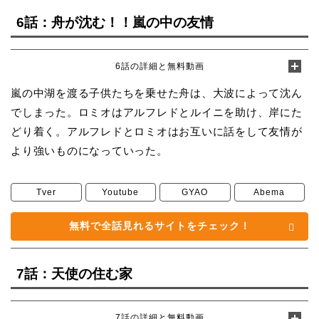
6話：舟が沈む！！嵐の中の友情
6話の詳細と無料動画
嵐の中湖を渡る子供たちを乗せた舟は、大波によって沈ん
でしまった。ロミオはアルフレドとルイニを助け、岸にた
どり着く。アルフレドとロミオはお互いに話をして友情が
より強いものになっていった。
Tver
Youtube
GYAO
Abema
無料で全話見れるサイトをチェック！
7話：天使の住む家
7話の詳細と無料動画