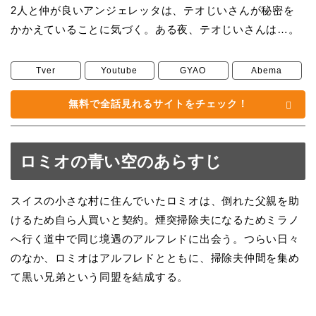
2人と仲が良いアンジェレッタは、テオじいさんが秘密を
かかえていることに気づく。ある夜、テオじいさんは…。
Tver
Youtube
GYAO
Abema
無料で全話見れるサイトをチェック！
ロミオの青い空のあらすじ
スイスの小さな村に住んでいたロミオは、倒れた父親を助
けるため自ら人買いと契約。煙突掃除夫になるためミラノ
へ行く道中で同じ境遇のアルフレドに出会う。つらい日々
のなか、ロミオはアルフレドとともに、掃除夫仲間を集め
て黒い兄弟という同盟を結成する。