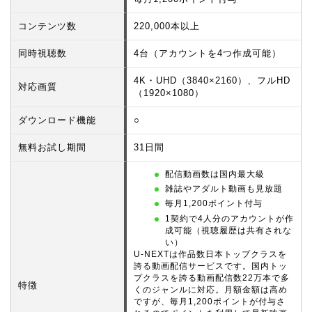
コンテンツ数
220,000本以上
同時視聴数
4台（アカウントを4つ作成可能）
4K・UHD（3840×2160）、フルHD
対応画質
（1920×1080）
ダウンロード機能
○
無料お試し期間
31日間
配信動画数は国内最大級
雑誌やアダルト動画も見放題
毎月1,200ポイント付与
1契約で4人分のアカウントが作
成可能（視聴履歴は共有されな
い）
U-NEXTは作品数日本トップクラスを
誇る動画配信サービスです。国内トッ
プクラスを誇る動画配信数22万本で多
特徴
くのジャンルに対応。月額金額は高め
ですが、毎月1,200ポイントが付与さ