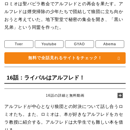
ロミオは聖バビラ教会でアルフレドとの再会を果たす。ア
ルフレドは煙突掃除の少年たちで団結して狼団に立ち向か
おうと考えていた。地下聖堂で秘密の集会を開き、「黒い
兄弟」という同盟を作った。
Tver
Youtube
GYAO
Abema
無料で全話見れるサイトをチェック！
16話：ライバルはアルフレド！
16話の詳細と無料動画
アルフレドが中心となり狼団との対決について話し合うロ
ミオたち。また、ロミオは、本が好きなアルフレドをカセ
ラ教授に紹介する。アルフレドは大学生でも難しい本を借
りる。