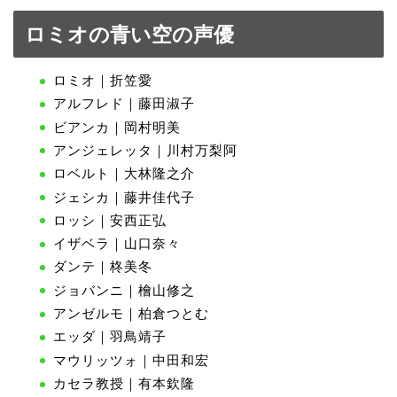
ロミオの青い空の声優
ロミオ｜折笠愛
アルフレド｜藤田淑子
ビアンカ｜岡村明美
アンジェレッタ｜川村万梨阿
ロベルト｜大林隆之介
ジェシカ｜藤井佳代子
ロッシ｜安西正弘
イザベラ｜山口奈々
ダンテ｜柊美冬
ジョバンニ｜檜山修之
アンゼルモ｜柏倉つとむ
エッダ｜羽鳥靖子
マウリッツォ｜中田和宏
カセラ教授｜有本欽隆