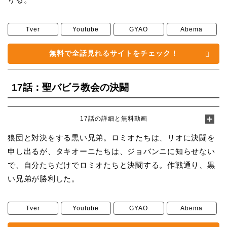
Tver
Youtube
GYAO
Abema
無料で全話見れるサイトをチェック！
17話：聖バビラ教会の決闘
17話の詳細と無料動画
狼団と対決をする黒い兄弟。ロミオたちは、リオに決闘を
申し出るが、タキオーニたちは、ジョバンニに知らせない
で、自分たちだけでロミオたちと決闘する。作戦通り、黒
い兄弟が勝利した。
Tver
Youtube
GYAO
Abema