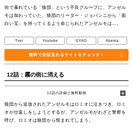
街で暴れている「狼団」という不良グループに、アンゼル
モは加わっていた。狼団のリーダー・ジョバンニから「面
白い宝」を持ってくるよう命じられたアンゼルモは…。
Tver
Youtube
GYAO
Abema
無料で全話見れるサイトをチェック！
12話：霧の街に消える
12話の詳細と無料動画
狼団から追放されたアンゼルモはロミオに泣きつき、ロミ
オが仕返しをしようとするが、アンゼルモがわざと警察を
呼び、ロミオは狼団から恨まれてしまう。