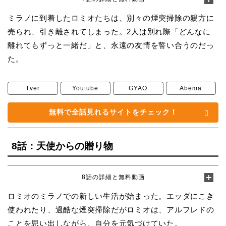
ミラノに到着したロミオたちは、別々の煙突掃除の親方に
売られ、引き離されてしまった。2人は別れ際「どんなに
離れてもずっと一緒だ」と、永遠の友情を誓い合うのだっ
た。
Tver
Youtube
GYAO
Abema
無料で全話見れるサイトをチェック！
8話：天使からの贈り物
8話の詳細と無料動画
ロミオのミラノでの新しい生活が始まった。エッダにこき
使われたり、過酷な煙突掃除だがロミオは、アルフレドの
ことを思い出しながら、自分を元気づけていた。