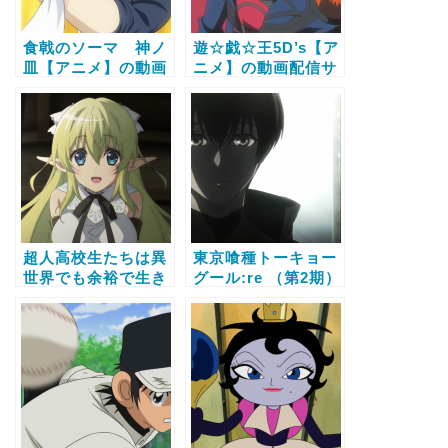
食戟のソーマ 神ノ
遊☆戯☆王5D’s【ア
皿【アニメ】の動画
ニメ】の動画配信サ
配信サービス比較と
ービス比較と無料で
無料で全話視聴する
全話視聴する方法
方法
超人高校生たちは異
東京喰種トーキョー
世界でも余裕で生き
グール:re （第2期）
抜くようです！【ア
【アニメ】の動画配
ニメ】の動画配信サ
信サービス比較と無
ービス比較と無料で
料で全話視聴する方
全話視聴する方法
法