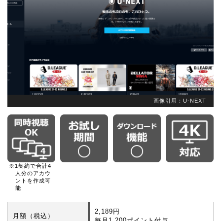
画像引用：U-NEXT
※1契約で合計4
人分のアカウ
ントを作成可
能
2,189円
月額（税込）
毎月1,200ポイント付与