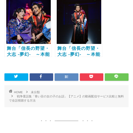
話視聴する方法
話視聴する方法
舞台「信長の野望・
舞台「信長の野望・
大志 -夢幻- ～本能
大志 -夢幻- ～本能
寺の変～」SIDE明
寺の変～」SIDE織
智【アニメ】の動画
田【アニメ】の動画
配信サービス比較と
配信サービス比較と
無料で全話視聴する
無料で全話視聴する
方法
方法
HOME
未分類
戦争童話集「青い目の女の子のお話」【アニメ】の動画配信サービス比較と無料
で全話視聴する方法