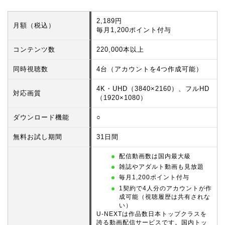
2,189円
月額（税込）
毎月1,200ポイント付与
コンテンツ数
220,000本以上
同時視聴数
4台（アカウントを4つ作成可能）
4K・UHD（3840×2160）、フルHD
対応画質
（1920×1080）
ダウンロード機能
○
無料お試し期間
31日間
配信動画数は国内最大級
雑誌やアダルト動画も見放題
毎月1,200ポイント付与
1契約で4人分のアカウントが作
成可能（視聴履歴は共有されな
い）
U-NEXTは作品数日本トップクラスを
誇る動画配信サービスです。国内トッ