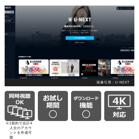
画像引用：U-NEXT
※1契約で合計4
人分のアカウ
ントを作成可
能