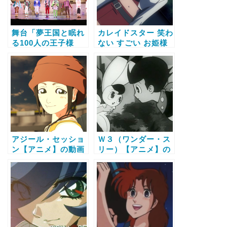
舞台「夢王国と眠れ
カレイドスター 笑わ
る100人の王子様
ない すごい お姫様
～Prince Theater
【アニメ】の動画配
～」【アニメ】の動
信サービス比較と無
画配信サービス比較
料で全話視聴する方
と無料で全話視聴す
法
る方法
アジール・セッショ
Ｗ３（ワンダー・ス
ン【アニメ】の動画
リー）【アニメ】の
配信サービス比較と
動画配信サービス比
無料で全話視聴する
較と無料で全話視聴
方法
する方法