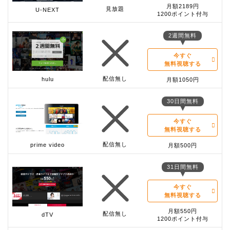
月額2189円
見放題
U-NEXT
1200ポイント付与
2週間無料
今すぐ
無料視聴する
配信無し
hulu
月額1050円
30日間無料
今すぐ
無料視聴する
配信無し
prime video
月額500円
31日間無料
今すぐ
無料視聴する
月額550円
配信無し
dTV
1200ポイント付与