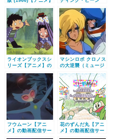
版 (1966)【アニメ】
ディング・ビーン
の動画配信サービス
【アニメ】の動画配
比較と無料で全話視
信サービス比較と無
聴する方法
料で全話視聴する方
法
ライオンブックスシ
マシンロボ クロノス
リーズ【アニメ】の
の大逆襲（ミュージ
動画配信サービス比
ッククリップ・戦場
較と無料で全話視聴
の記憶）【アニメ】
する方法
の動画配信サービス
比較と無料で全話視
聴する方法
フウムーン【アニ
花のずんだ丸【アニ
メ】の動画配信サー
メ】の動画配信サー
ビス比較と無料で全
ビス比較と無料で全