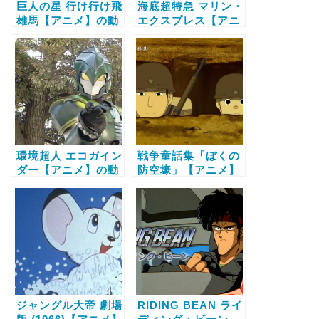
巨人の星 行け行け飛
海底超特急 マリン・
雄馬【アニメ】の動
エクスプレス【アニ
画配信サービス比較
メ】の動画配信サー
と無料で全話視聴す
ビス比較と無料で全
る方法
話視聴する方法
環境超人 エコガイン
戦争童話集「ぼくの
ダー【アニメ】の動
防空壕」【アニメ】
画配信サービス比較
の動画配信サービス
と無料で全話視聴す
比較と無料で全話視
る方法
聴する方法
ジャングル大帝 劇場
RIDING BEAN ライ