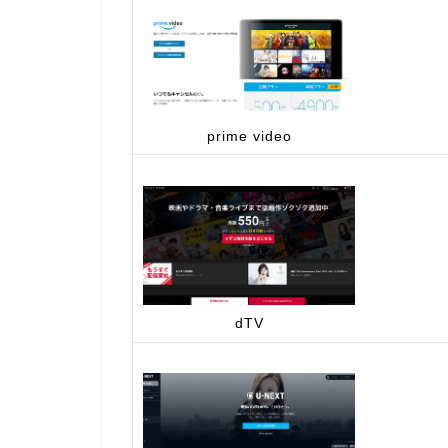
prime video
dTV