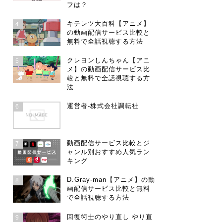
フは？
キテレツ大百科【アニメ】
4
の動画配信サービス比較と
無料で全話視聴する方法
クレヨンしんちゃん【アニ
5
メ】の動画配信サービス比
較と無料で全話視聴する方
法
運営者-株式会社調転社
6
動画配信サービス比較とジ
7
ャンル別おすすめ人気ラン
キング
D.Gray-man【アニメ】の動
8
画配信サービス比較と無料
で全話視聴する方法
回復術士のやり直し やり直
9