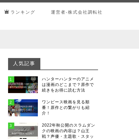
ランキング
運営者-株式会社調転社
人気記事
ハンターハンターのアニメ
1
は漫画のどこまで？原作で
続きをお得に読む方法
ワンピース映画を見る順
2
番！原作との繋がりも紹
介！
2022年秋公開のスラムダン
3
クの映画の内容は？山王
戦？声優・主題歌・スタッ