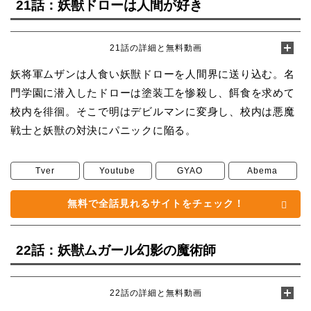
21話：妖獣ドローは人間が好き
21話の詳細と無料動画
妖将軍ムザンは人食い妖獣ドローを人間界に送り込む。名
門学園に潜入したドローは塗装工を惨殺し、餌食を求めて
校内を徘徊。そこで明はデビルマンに変身し、校内は悪魔
戦士と妖獣の対決にパニックに陥る。
Tver
Youtube
GYAO
Abema
無料で全話見れるサイトをチェック！
22話：妖獣ムガール幻影の魔術師
22話の詳細と無料動画