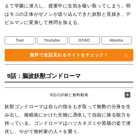
えて学園に潜入し、授業中に生気を吸い取ってしまう。明
はモコの正体がゼノンが送り込んできた妖獣と見抜き、デ
ビルマンに変身して拷問を加える。
Tver
Youtube
GYAO
Abema
無料で全話見れるサイトをチェック！
9話：脳波妖獣ゴンドローマ
9話の詳細と無料動画
妖獣ゴンドローマは自らの指をもぎ取って無数の分身を生
み出し、催眠術にかけた生物に憑依して自由に操る能力を
持っている。ゴンドローマはハツカネズミや黒猫の姿で潜
伏し、やがて牧村家の人々を襲う。