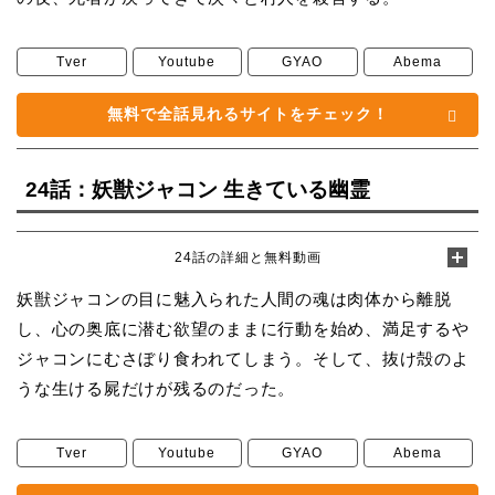
Tver
Youtube
GYAO
Abema
無料で全話見れるサイトをチェック！
24話：妖獣ジャコン 生きている幽霊
24話の詳細と無料動画
妖獣ジャコンの目に魅入られた人間の魂は肉体から離脱
し、心の奥底に潜む欲望のままに行動を始め、満足するや
ジャコンにむさぼり食われてしまう。そして、抜け殻のよ
うな生ける屍だけが残るのだった。
Tver
Youtube
GYAO
Abema