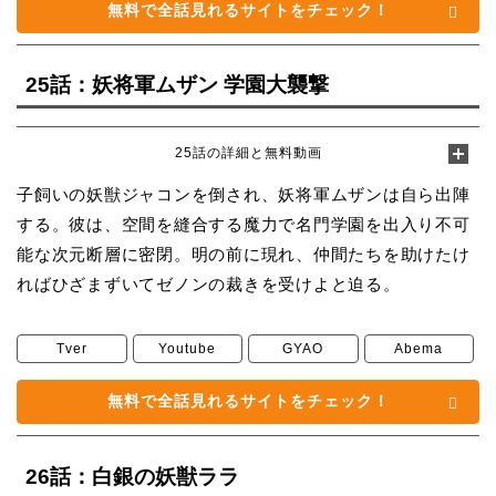
無料で全話見れるサイトをチェック！
25話：妖将軍ムザン 学園大襲撃
25話の詳細と無料動画
子飼いの妖獣ジャコンを倒され、妖将軍ムザンは自ら出陣
する。彼は、空間を縫合する魔力で名門学園を出入り不可
能な次元断層に密閉。明の前に現れ、仲間たちを助けたけ
ればひざまずいてゼノンの裁きを受けよと迫る。
Tver
Youtube
GYAO
Abema
無料で全話見れるサイトをチェック！
26話：白銀の妖獣ララ