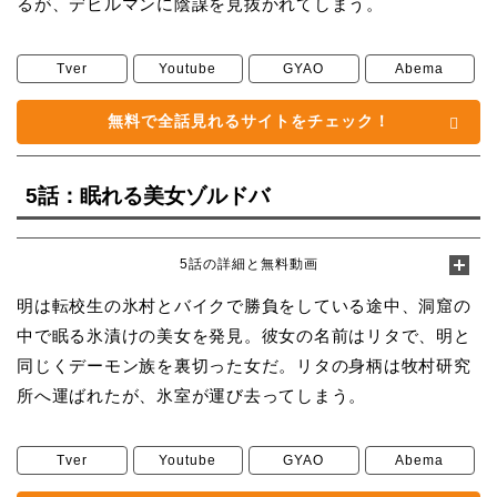
るが、デビルマンに陰謀を見抜かれてしまう。
Tver
Youtube
GYAO
Abema
無料で全話見れるサイトをチェック！
5話：眠れる美女ゾルドバ
5話の詳細と無料動画
明は転校生の氷村とバイクで勝負をしている途中、洞窟の
中で眠る氷漬けの美女を発見。彼女の名前はリタで、明と
同じくデーモン族を裏切った女だ。リタの身柄は牧村研究
所へ運ばれたが、氷室が運び去ってしまう。
Tver
Youtube
GYAO
Abema