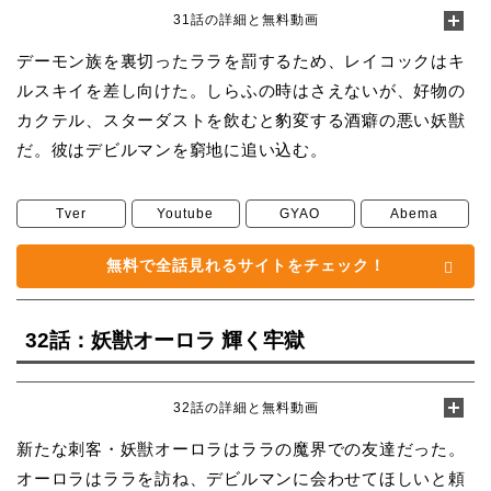
31話の詳細と無料動画
デーモン族を裏切ったララを罰するため、レイコックはキ
ルスキイを差し向けた。しらふの時はさえないが、好物の
カクテル、スターダストを飲むと豹変する酒癖の悪い妖獣
だ。彼はデビルマンを窮地に追い込む。
Tver
Youtube
GYAO
Abema
無料で全話見れるサイトをチェック！
32話：妖獣オーロラ 輝く牢獄
32話の詳細と無料動画
新たな刺客・妖獣オーロラはララの魔界での友達だった。
オーロラはララを訪ね、デビルマンに会わせてほしいと頼