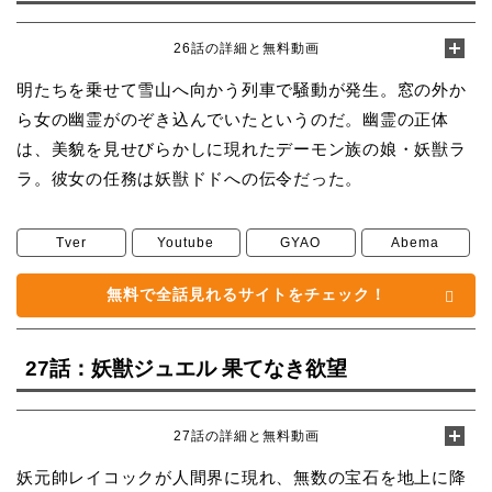
26話の詳細と無料動画
明たちを乗せて雪山へ向かう列車で騒動が発生。窓の外か
ら女の幽霊がのぞき込んでいたというのだ。幽霊の正体
は、美貌を見せびらかしに現れたデーモン族の娘・妖獣ラ
ラ。彼女の任務は妖獣ドドへの伝令だった。
Tver
Youtube
GYAO
Abema
無料で全話見れるサイトをチェック！
27話：妖獣ジュエル 果てなき欲望
27話の詳細と無料動画
妖元帥レイコックが人間界に現れ、無数の宝石を地上に降