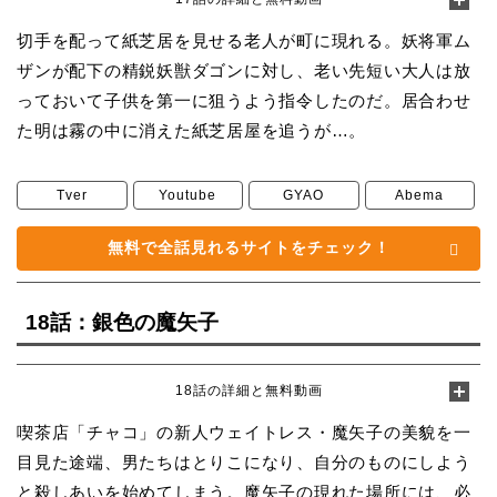
切手を配って紙芝居を見せる老人が町に現れる。妖将軍ム
ザンが配下の精鋭妖獣ダゴンに対し、老い先短い大人は放
っておいて子供を第一に狙うよう指令したのだ。居合わせ
た明は霧の中に消えた紙芝居屋を追うが…。
Tver
Youtube
GYAO
Abema
無料で全話見れるサイトをチェック！
18話：銀色の魔矢子
18話の詳細と無料動画
喫茶店「チャコ」の新人ウェイトレス・魔矢子の美貌を一
目見た途端、男たちはとりこになり、自分のものにしよう
と殺しあいを始めてしまう。魔矢子の現れた場所には、必