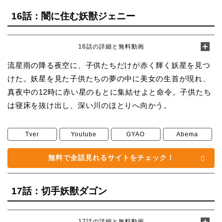
16話：闇に住む妖獣ジェニー
16話の詳細と無料動画
流星雨の降る夜空に、子供たちだけが赤く輝く妖星を見つ
けた。妖星を見た子供たちの夢の中に美女の生首が現れ、
真夜中の12時に赤い星のもとに集結せよと命令。子供たち
は寝床を抜け出し、深い川のほとりへ向かう。
Tver
Youtube
GYAO
Abema
無料で全話見れるサイトをチェック！
17話：切手妖獣ダゴン
17話の詳細と無料動画