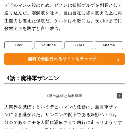
デビルマン抹殺のため、ゼノンは妖獣ゲルゲを刺客として
送り込んだ。溶解液を吐き、自由自在に姿を変える上に再
生能力も備えた強敵だ。ゲルゲは不敵にも、夜明けまでに
牧村ミキを殺すと言い放つ。
Tver
Youtube
GYAO
Abema
無料で全話見れるサイトをチェック！
4話：魔将軍ザンニン
4話の詳細と無料動画
人間界を滅ぼすというデビルマンの任務は、魔将軍ザンニ
ンに引き継がれた。ザンニンの配下である妖獣ベトラは、
分身であるクモを人間に憑依させて凶行に走らせようとす