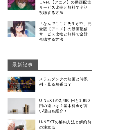
しver.【アニメ】の動画配信
サービス比較と無料で全話
視聴する方法
「なんでここに先生が!?」完
10
全版【アニメ】の動画配信
サービス比較と無料で全話
視聴する方法
最新記事
スラムダンクの映画と時系
列・見る順番は？
U-NEXTの2,480 円と1,990
円の違いは？基本料金が高
い理由も紹介！
U-NEXTの解約方法と解約前
の注意点