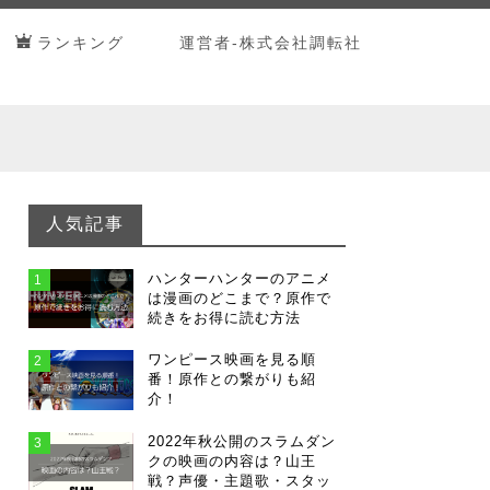
ランキング
運営者-株式会社調転社
人気記事
ハンターハンターのアニメ
1
は漫画のどこまで？原作で
続きをお得に読む方法
ワンピース映画を見る順
2
番！原作との繋がりも紹
介！
2022年秋公開のスラムダン
3
クの映画の内容は？山王
戦？声優・主題歌・スタッ