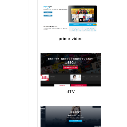
prime video
dTV