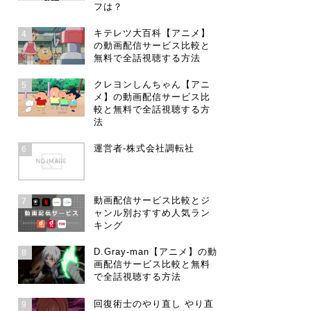
フは？
キテレツ大百科【アニメ】
4
の動画配信サービス比較と
無料で全話視聴する方法
クレヨンしんちゃん【アニ
5
メ】の動画配信サービス比
較と無料で全話視聴する方
法
運営者-株式会社調転社
6
動画配信サービス比較とジ
7
ャンル別おすすめ人気ラン
キング
D.Gray-man【アニメ】の動
8
画配信サービス比較と無料
で全話視聴する方法
回復術士のやり直し やり直
9