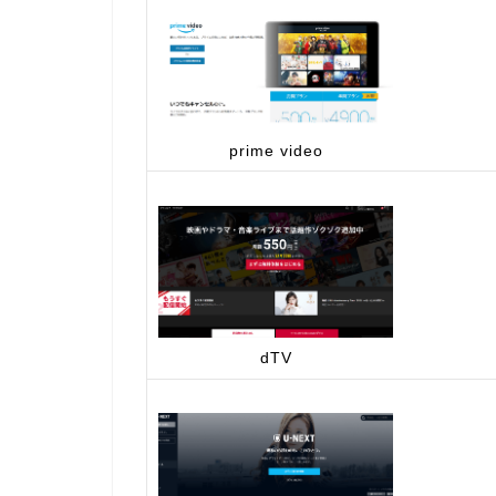
prime video
dTV