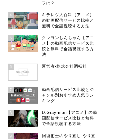
フは？
キテレツ大百科【アニメ】
4
の動画配信サービス比較と
無料で全話視聴する方法
クレヨンしんちゃん【アニ
5
メ】の動画配信サービス比
較と無料で全話視聴する方
法
運営者-株式会社調転社
6
動画配信サービス比較とジ
7
ャンル別おすすめ人気ラン
キング
D.Gray-man【アニメ】の動
8
画配信サービス比較と無料
で全話視聴する方法
回復術士のやり直し やり直
9