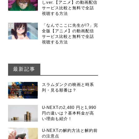
しver.【アニメ】の動画配信
サービス比較と無料で全話
視聴する方法
「なんでここに先生が!?」完
10
全版【アニメ】の動画配信
サービス比較と無料で全話
視聴する方法
最新記事
スラムダンクの映画と時系
列・見る順番は？
U-NEXTの2,480 円と1,990
円の違いは？基本料金が高
い理由も紹介！
U-NEXTの解約方法と解約前
の注意点