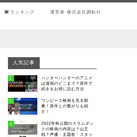
ランキング
運営者-株式会社調転社
人気記事
ハンターハンターのアニメ
1
は漫画のどこまで？原作で
続きをお得に読む方法
ワンピース映画を見る順
2
番！原作との繋がりも紹
介！
2022年秋公開のスラムダン
3
クの映画の内容は？山王
戦？声優・主題歌・スタッ