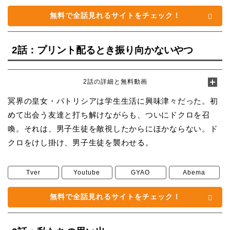
無料で全話見れるサイトをチェック！
2話：プリント配るとき振り向かないやつ
2話の詳細と無料動画
冥界の皇女・パトリシアは学生生活に興味津々だった。初
めて出会う友達と打ち解けながらも、ついにドクロを召
喚。それは、男子生徒を敵視したからにほかならない。ド
クロをけし掛け、男子生徒を襲わせる。
Tver
Youtube
GYAO
Abema
無料で全話見れるサイトをチェック！