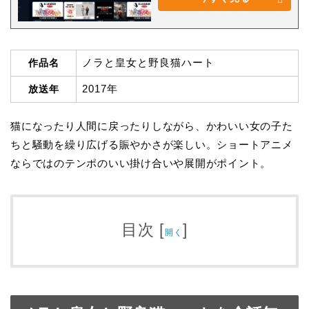
ノラと皇女と野良猫ハート
作品名
2017年
放送年
猫になったり人間に戻ったりしながら、かわいい女の子た
ちと騒動を繰り広げる賑やかさが楽しい。ショートアニメ
ならではのテンポのいい掛け合いや展開がポイント。
目次
[
]
開く