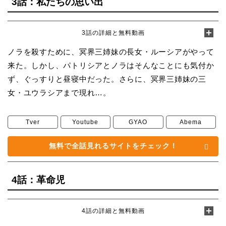
3話：私たちの思い出
3話の詳細と無料動画
ノラを殺すために、冥界三姉妹の長女・ルーシアがやって
来た。しかし、パトリシアとノラはそんなことにも気付か
ず、ぐっすりと昼寝中だった。さらに、冥界三姉妹の三
女・ユウラシアまで現れ…。
Tver
Youtube
GYAO
Abema
無料で全話見れるサイトをチェック！
4話：革命児
4話の詳細と無料動画