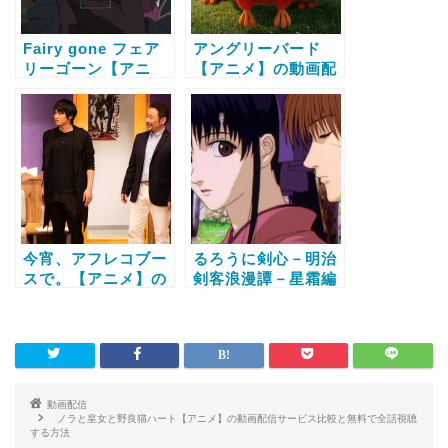
Fairy gone フェア
アングリーバード
リーゴーン【アニ
【アニメ】の動画配
メ】の動画配信サー
信サービス比較と無
ビス比較と無料で全
料で全話視聴する方
話視聴する方法
法
今宵、アフレコブー
るろうに剣心－明治
スで。【アニメ】の
剣客浪漫譚－星霜編
動画配信サービス比
【アニメ】の動画配
較と無料で全話視聴
信サービス比較と無
する方法
料で全話視聴する方
法
動画配信
ノラと皇女と野良猫ハート【アニメ】の動画配信サービス比較と無料で全話視聴
する方法