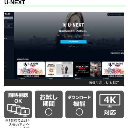
U-NEXT
画像引用：U-NEXT
※1契約で合計4
人分のアカウ