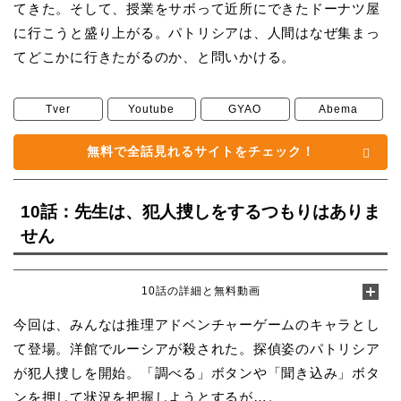
てきた。そして、授業をサボって近所にできたドーナツ屋
に行こうと盛り上がる。パトリシアは、人間はなぜ集まっ
てどこかに行きたがるのか、と問いかける。
Tver
Youtube
GYAO
Abema
無料で全話見れるサイトをチェック！
10話：先生は、犯人捜しをするつもりはありま
せん
10話の詳細と無料動画
今回は、みんなは推理アドベンチャーゲームのキャラとし
て登場。洋館でルーシアが殺された。探偵姿のパトリシア
が犯人捜しを開始。「調べる」ボタンや「聞き込み」ボタ
ンを押して状況を把握しようとするが…。