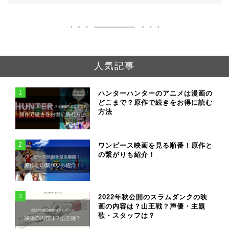
人気記事
1
ハンターハンターのアニメは漫画の
どこまで？原作で続きをお得に読む
方法
2
ワンピース映画を見る順番！原作と
の繋がりも紹介！
3
2022年秋公開のスラムダンクの映
画の内容は？山王戦？声優・主題
歌・スタッフは？