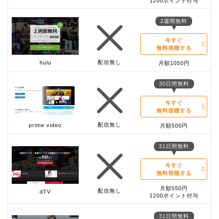
1200ポイント付与
2週間無料
今すぐ
無料視聴する
配信無し
hulu
月額1050円
30日間無料
今すぐ
無料視聴する
配信無し
prime video
月額500円
31日間無料
今すぐ
無料視聴する
月額550円
配信無し
dTV
1200ポイント付与
31日間無料