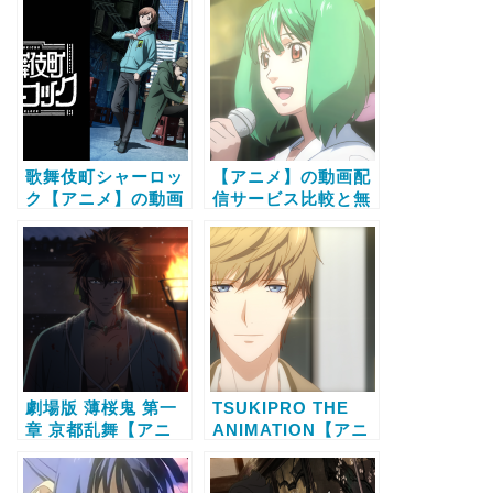
歌舞伎町シャーロッ
【アニメ】の動画配
ク【アニメ】の動画
信サービス比較と無
配信サービス比較と
料で全話視聴する方
無料で全話視聴する
法
方法
劇場版 薄桜鬼 第一
TSUKIPRO THE
章 京都乱舞【アニ
ANIMATION【アニ
メ】の動画配信サー
メ】の動画配信サー
ビス比較と無料で全
ビス比較と無料で全