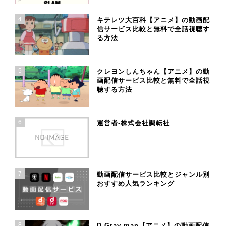
4
キテレツ大百科【アニメ】の動画配
信サービス比較と無料で全話視聴す
る方法
5
クレヨンしんちゃん【アニメ】の動
画配信サービス比較と無料で全話視
聴する方法
6
運営者-株式会社調転社
7
動画配信サービス比較とジャンル別
おすすめ人気ランキング
8
D.Gray-man【アニメ】の動画配信