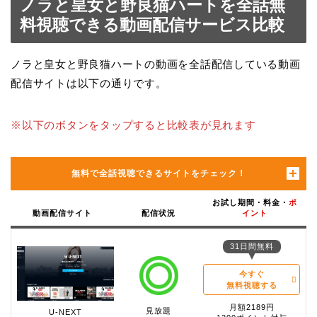
ノラと皇女と野良猫ハートを全話無
料視聴できる動画配信サービス比較
ノラと皇女と野良猫ハートの動画を全話配信している動画
配信サイトは以下の通りです。
※以下のボタンをタップすると比較表が見れます
無料で全話視聴できるサイトをチェック！
お試し期間・料金・
ポ
動画配信サイト
配信状況
イント
31日間無料
今すぐ
無料視聴する
月額2189円
見放題
U-NEXT