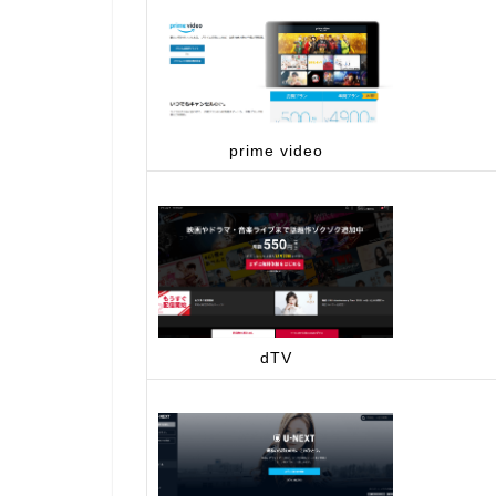
prime video
dTV