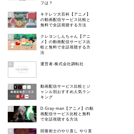
フは？
キテレツ大百科【アニメ】
4
の動画配信サービス比較と
無料で全話視聴する方法
クレヨンしんちゃん【アニ
5
メ】の動画配信サービス比
較と無料で全話視聴する方
法
運営者-株式会社調転社
6
動画配信サービス比較とジ
7
ャンル別おすすめ人気ラン
キング
D.Gray-man【アニメ】の動
8
画配信サービス比較と無料
で全話視聴する方法
回復術士のやり直し やり直
9