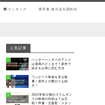
ランキング
運営者-株式会社調転社
人気記事
ハンターハンターのアニメ
1
は漫画のどこまで？原作で
続きをお得に読む方法
ワンピース映画を見る順
2
番！原作との繋がりも紹
介！
2022年秋公開のスラムダン
3
クの映画の内容は？山王
戦？声優・主題歌・スタッ