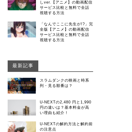
しver.【アニメ】の動画配信
サービス比較と無料で全話
視聴する方法
「なんでここに先生が!?」完
10
全版【アニメ】の動画配信
サービス比較と無料で全話
視聴する方法
最新記事
スラムダンクの映画と時系
列・見る順番は？
U-NEXTの2,480 円と1,990
円の違いは？基本料金が高
い理由も紹介！
U-NEXTの解約方法と解約前
の注意点