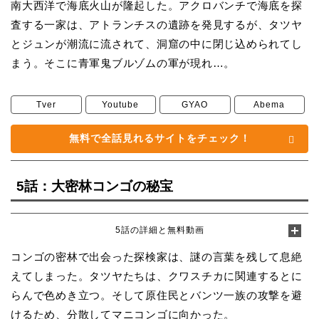
南大西洋で海底火山が隆起した。アクロバンチで海底を探
査する一家は、アトランチスの遺跡を発見するが、タツヤ
とジュンが潮流に流されて、洞窟の中に閉じ込められてし
まう。そこに青軍鬼ブルゾムの軍が現れ…。
Tver
Youtube
GYAO
Abema
無料で全話見れるサイトをチェック！
5話：大密林コンゴの秘宝
5話の詳細と無料動画
コンゴの密林で出会った探検家は、謎の言葉を残して息絶
えてしまった。タツヤたちは、クワスチカに関連するとに
らんで色めき立つ。そして原住民とバンツ一族の攻撃を避
けるため、分散してマニコンゴに向かった。