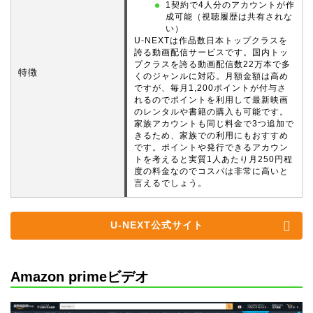
1契約で4人分のアカウントが作
成可能（視聴履歴は共有されな
い）
U-NEXTは作品数日本トップクラスを
誇る動画配信サービスです。国内トッ
プクラスを誇る動画配信数22万本で多
特徴
くのジャンルに対応。月額金額は高め
ですが、毎月1,200ポイントが付与さ
れるのでポイントを利用して最新映画
のレンタルや書籍の購入も可能です。
家族アカウントも同じ料金で3つ追加で
きるため、家族での利用にもおすすめ
です。ポイントや発行できるアカウン
トを考えると実質1人あたり月250円程
度の料金なのでコスパは非常に高いと
言えるでしょう。
U-NEXT公式サイト
Amazon primeビデオ