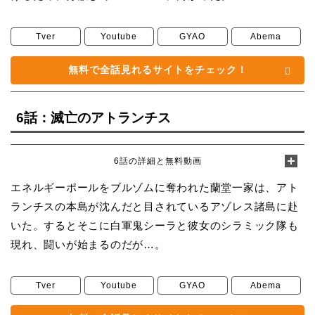
Tver
Youtube
GYAO
Abema
無料で全話見れるサイトをチェック！
6話：滅亡のアトランチス
6話の詳細と無料動画
エネルギーポールをブルゾムに奪われた蘭堂一家は、アト
ランチスの本島が沈んだと目されているアゾレス諸島に赴
いた。するとそこに白軍鬼シーラと彼女のシラミック隊も
現れ、闘いが始まるのだが…。
Tver
Youtube
GYAO
Abema