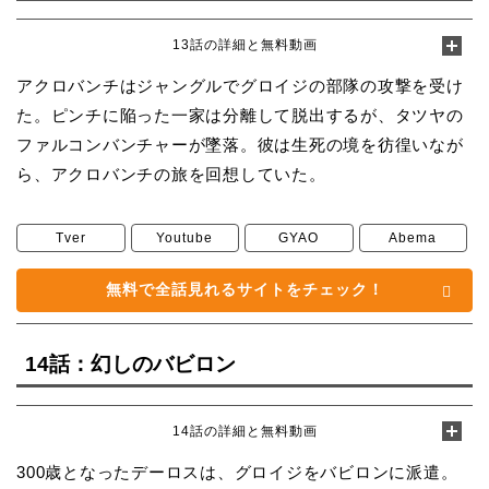
13話の詳細と無料動画
アクロバンチはジャングルでグロイジの部隊の攻撃を受け
た。ピンチに陥った一家は分離して脱出するが、タツヤの
ファルコンバンチャーが墜落。彼は生死の境を彷徨いなが
ら、アクロバンチの旅を回想していた。
Tver
Youtube
GYAO
Abema
無料で全話見れるサイトをチェック！
14話：幻しのバビロン
14話の詳細と無料動画
300歳となったデーロスは、グロイジをバビロンに派遣。