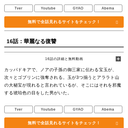
Tver
Youtube
GYAO
Abema
無料で全話見れるサイトをチェック！
16話：華麗なる復讐
16話の詳細と無料動画
カッパドキアで、ノアの子孫の御三家に伝わる宝玉が、
次々とゴブリンに強奪される。玉が3つ揃うとアララト山
の大秘宝が現れると言われているが、そこにはそれを邪魔
する琥珀色の目をした男がいた。
Tver
Youtube
GYAO
Abema
無料で全話見れるサイトをチェック！