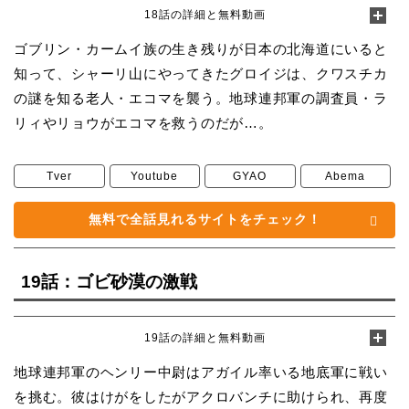
18話の詳細と無料動画
ゴブリン・カームイ族の生き残りが日本の北海道にいると
知って、シャーリ山にやってきたグロイジは、クワスチカ
の謎を知る老人・エコマを襲う。地球連邦軍の調査員・ラ
リィやリョウがエコマを救うのだが…。
Tver
Youtube
GYAO
Abema
無料で全話見れるサイトをチェック！
19話：ゴビ砂漠の激戦
19話の詳細と無料動画
地球連邦軍のヘンリー中尉はアガイル率いる地底軍に戦い
を挑む。彼はけがをしたがアクロバンチに助けられ、再度