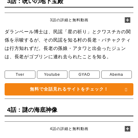
3話：呪いの地下宝殿
3話の詳細と無料動画
ダランベール博士は、民謡「星の祈り」とクワスチカの関
係を示唆するが、その民謡を知る村の長老・パチャクティ
は行方知れずだ。長老の孫娘・アタワと出会ったジュン
は、長老がゴブリンに連れ去られたことを知る。
Tver
Youtube
GYAO
Abema
無料で全話見れるサイトをチェック！
4話：謎の海底神像
4話の詳細と無料動画