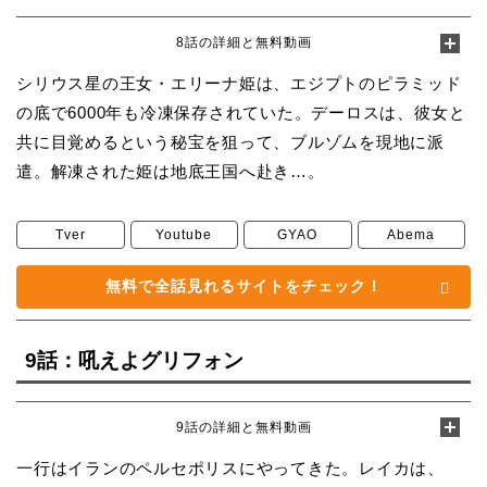
8話の詳細と無料動画
シリウス星の王女・エリーナ姫は、エジプトのピラミッド
の底で6000年も冷凍保存されていた。デーロスは、彼女と
共に目覚めるという秘宝を狙って、ブルゾムを現地に派
遣。解凍された姫は地底王国へ赴き…。
Tver
Youtube
GYAO
Abema
無料で全話見れるサイトをチェック！
9話：吼えよグリフォン
9話の詳細と無料動画
一行はイランのペルセポリスにやってきた。レイカは、