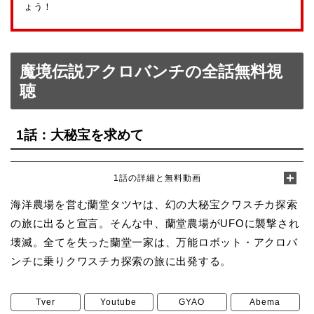
ょう！
魔境伝説アクロバンチの全話無料視
聴
1話：大秘宝を求めて
1話の詳細と無料動画
海洋農場を営む蘭堂タツヤは、幻の大秘宝クワスチカ探索
の旅に出ると宣言。そんな中、蘭堂農場がUFOに襲撃され
壊滅。全てを失った蘭堂一家は、万能ロボット・アクロバ
ンチに乗りクワスチカ探索の旅に出発する。
Tver
Youtube
GYAO
Abema