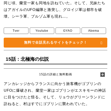
同じ頃、蘭堂一家も同地を訪ねていた。そして、兄妹たち
はアガイルのUFO編隊と激突し、グロイジ軍は都市を破
壊。シーラ軍、ブルゾム軍も現れ…。
Tver
Youtube
GYAO
Abema
無料で全話見れるサイトをチェック！
15話：北極海の伝説
15話の詳細と無料動画
アンカレッジからフランスに向かう旅客機がゴブリンの
UFOに爆破され、蘭堂一家はゴブリンがエスキモーの神話
に目をつけたと悟る。そして、リョウがグリーンランドに
訪ねると、村はすでにゴブリンに襲われていた。