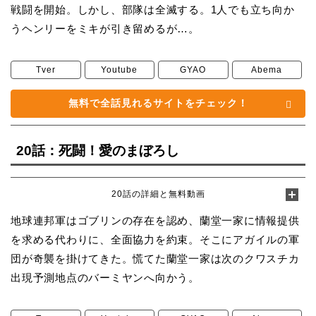
戦闘を開始。しかし、部隊は全滅する。1人でも立ち向か
うヘンリーをミキが引き留めるが…。
Tver
Youtube
GYAO
Abema
無料で全話見れるサイトをチェック！
20話：死闘！愛のまぼろし
20話の詳細と無料動画
地球連邦軍はゴブリンの存在を認め、蘭堂一家に情報提供
を求める代わりに、全面協力を約束。そこにアガイルの軍
団が奇襲を掛けてきた。慌てた蘭堂一家は次のクワスチカ
出現予測地点のバーミヤンへ向かう。