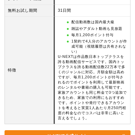
無料お試し期間
31日間
配信動画数は国内最大級
雑誌やアダルト動画も見放題
毎月1,200ポイント付与
1契約で4人分のアカウントが作
成可能（視聴履歴は共有されな
い）
U-NEXTは作品数日本トップクラスを
誇る動画配信サービスです。国内トッ
プクラスを誇る動画配信数22万本で多
特徴
くのジャンルに対応。月額金額は高め
ですが、毎月1,200ポイントが付与さ
れるのでポイントを利用して最新映画
のレンタルや書籍の購入も可能です。
家族アカウントも同じ料金で3つ追加で
きるため、家族での利用にもおすすめ
です。ポイントや発行できるアカウン
トを考えると実質1人あたり月250円程
度の料金なのでコスパは非常に高いと
言えるでしょう。