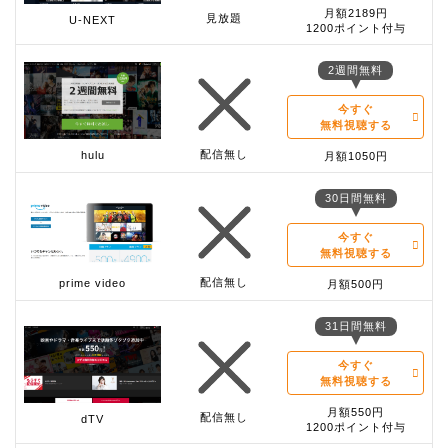
月額2189円
見放題
U-NEXT
1200ポイント付与
2週間無料
今すぐ
無料視聴する
配信無し
hulu
月額1050円
30日間無料
今すぐ
無料視聴する
配信無し
prime video
月額500円
31日間無料
今すぐ
無料視聴する
月額550円
配信無し
dTV
1200ポイント付与