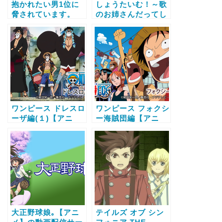
抱かれたい男1位に
しょうたいむ！～歌
脅されています。
のお姉さんだってし
【アニメ】の動画配
たい【アニメ】の動
信サービス比較と無
画配信サービス比較
料で全話視聴する方
と無料で全話視聴す
法
る方法
ワンピース ドレスロ
ワンピース フォクシ
ーザ編(１)【アニ
ー海賊団編【アニ
メ】の動画配信サー
メ】の動画配信サー
ビス比較と無料で全
ビス比較と無料で全
話視聴する方法
話視聴する方法
大正野球娘｡【アニ
テイルズ オブ シン