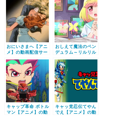
較と無料で全話視聴
料で全話視聴する方
する方法
法
おにいさまへ【アニ
おしえて魔法のペン
メ】の動画配信サー
デュラム～リルリル
ビス比較と無料で全
フェアリル～【アニ
話視聴する方法
メ】の動画配信サー
ビス比較と無料で全
話視聴する方法
キャップ革命 ボトル
キャッ党忍伝てやん
マン【アニメ】の動
でえ【アニメ】の動
画配信サービス比較
画配信サービス比較
と無料で全話視聴す
と無料で全話視聴す