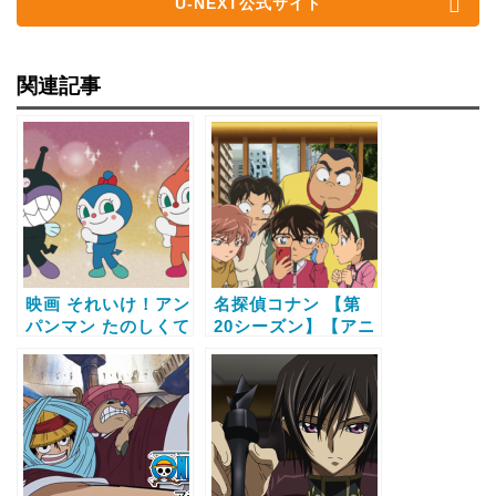
U-NEXT公式サイト
関連記事
映画 それいけ！アン
名探偵コナン 【第
パンマン たのしくて
20シーズン】【アニ
あそび ママになった
メ】の動画配信サー
コキンちゃん！？
ビス比較と無料で全
【アニメ】の動画配
話視聴する方法
信サービス比較と無
料で全話視聴する方
法