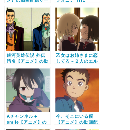
メ】の動画配信サー
フォニア THE
ビス比較と無料で全
ANIMATION シルヴ
話視聴する方法
ァラント編【アニ
メ】の動画配信サー
ビス比較と無料で全
話視聴する方法
銀河英雄伝説 外伝
乙女はお姉さまに恋
汚名【アニメ】の動
してる～２人のエル
画配信サービス比較
ダー～（OVA）【ア
と無料で全話視聴す
ニメ】の動画配信サ
る方法
ービス比較と無料で
全話視聴する方法
Aチャンネル＋
今、そこにいる僕
smile【アニメ】の
【アニメ】の動画配
動画配信サービス比
信サービス比較と無