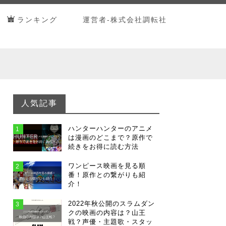
ランキング
運営者-株式会社調転社
人気記事
ハンターハンターのアニメ
1
は漫画のどこまで？原作で
続きをお得に読む方法
ワンピース映画を見る順
2
番！原作との繋がりも紹
介！
2022年秋公開のスラムダン
3
クの映画の内容は？山王
戦？声優・主題歌・スタッ