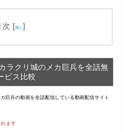
目次
[
]
開く
OVIE カラクリ城のメカ巨兵を全話無
ービス比較
クリ城のメカ巨兵の動画を全話配信している動画配信サイト
見れます