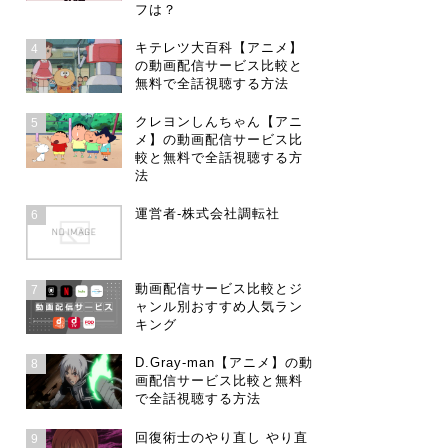
フは？
キテレツ大百科【アニメ】
4
の動画配信サービス比較と
無料で全話視聴する方法
クレヨンしんちゃん【アニ
5
メ】の動画配信サービス比
較と無料で全話視聴する方
法
運営者-株式会社調転社
6
動画配信サービス比較とジ
7
ャンル別おすすめ人気ラン
キング
D.Gray-man【アニメ】の動
8
画配信サービス比較と無料
で全話視聴する方法
回復術士のやり直し やり直
9