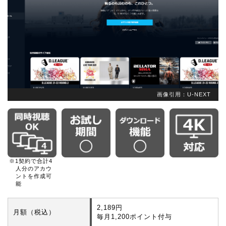
画像引用：U-NEXT
※1契約で合計4
人分のアカウ
ントを作成可
能
2,189円
月額（税込）
毎月1,200ポイント付与