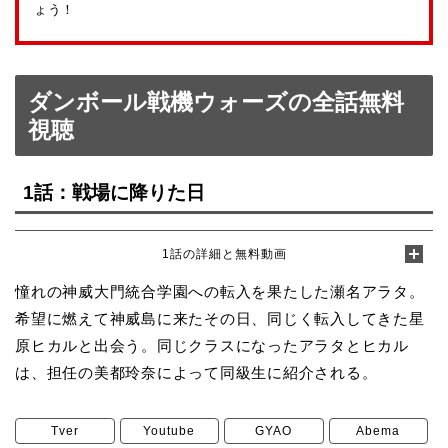
ょう！
ダンボール戦機ウォーズの全話無料
視聴
1話：戦場に降りた日
1話の詳細と無料動画
憧れの神威大門統合学園への転入を果たした瀬名アラタ。
希望に燃えて神威島に来たその日、同じく転入してきた星
原ヒカルと出会う。同じクラスになったアラタとヒカル
は、担任の美都玲奈によって同級生に紹介される。
Tver
Youtube
GYAO
Abema