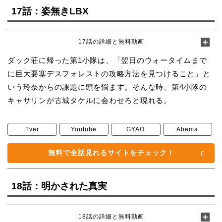
17話：姿無きLBX
17話の詳細と無料動画
ダック荘に帰った第1小隊は、「翌日のウォータイムまで
に巨大要塞デスフォレストの攻略方法を見つけること」と
いう玲奈からの課題に頭を悩ます。そんな時、第4小隊の
キャサリンが古城タケルに会わせろと現れる。
Tver
Youtube
GYAO
Abema
無料で全話見れるサイトをチェック！
18話：明かされた真実
18話の詳細と無料動画