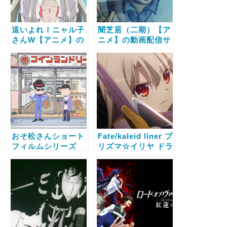
這いよれ！ニャル子
闇芝居（二期）【ア
さんW【アニメ】の
ニメ】の動画配信サ
動画配信サービス比
ービス比較と無料で
較と無料で全話視聴
全話視聴する方法
する方法
おそ松さんショート
Fate/kaleid liner プ
フィルムシリーズ
リズマ☆イリヤ ドラ
【アニメ】の動画配
イ!!【アニメ】の動
信サービス比較と無
画配信サービス比較
料で全話視聴する方
と無料で全話視聴す
法
る方法