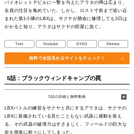
バイオレットデビルに一撃を与えたアラタの噂は広まり、
全員の注目を集めていた。しかし、ロスト寸前まで追い込
まれた第1小隊のLBXは、サクヤが懸命に修理しても3日は
かかると知り、アラタはサクヤの部屋に急ぐ。
Tver
Youtube
GYAO
Abema
無料で全話見れるサイトをチェック！
5話：ブラックウィンドキャンプの罠
5話の詳細と無料動画
LBXバトルの練習をサクヤと共にするアラタは、サクヤの
LBXに装備されている見たこともない武器に感動を覚え
る。その武器の破壊力はすさまじく、フィールドの巨大な
岩を簡単に粉々にしてしまった。