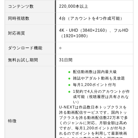
コンテンツ数
220,000本以上
同時視聴数
4台（アカウントを4つ作成可能）
4K・UHD（3840×2160）、フルHD
対応画質
（1920×1080）
ダウンロード機能
○
無料お試し期間
31日間
配信動画数は国内最大級
雑誌やアダルト動画も見放題
毎月1,200ポイント付与
1契約で4人分のアカウントが作
成可能（視聴履歴は共有されな
い）
U-NEXTは作品数日本トップクラスを
誇る動画配信サービスです。国内トッ
プクラスを誇る動画配信数22万本で多
特徴
くのジャンルに対応。月額金額は高め
ですが、毎月1,200ポイントが付与さ
れるのでポイントを利用して最新映画