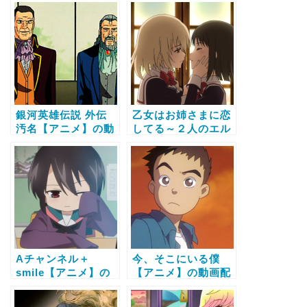
話視聴する方法
ァラント編【アニ
メ】の動画配信サー
ビス比較と無料で全
話視聴する方法
銀河英雄伝説 外伝
乙女はお姉さまに恋
汚名【アニメ】の動
してる～２人のエル
画配信サービス比較
ダー～（OVA）【ア
と無料で全話視聴す
ニメ】の動画配信サ
る方法
ービス比較と無料で
全話視聴する方法
Aチャンネル＋
今、そこにいる僕
smile【アニメ】の
【アニメ】の動画配
動画配信サービス比
信サービス比較と無
較と無料で全話視聴
料で全話視聴する方