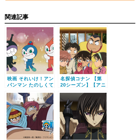
関連記事
映画 それいけ！アン
名探偵コナン 【第
パンマン たのしくて
20シーズン】【アニ
あそび ママになった
メ】の動画配信サー
コキンちゃん！？
ビス比較と無料で全
【アニメ】の動画配
話視聴する方法
信サービス比較と無
料で全話視聴する方
法