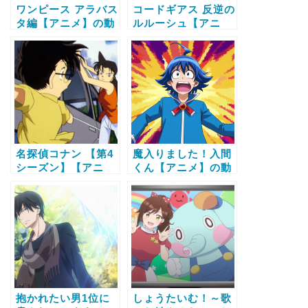
ワンピース アラバス
コードギアス 反逆の
タ編【アニメ】の動
ルルーシュ【アニ
画配信サービス比較
メ】の動画配信サー
と無料で全話視聴す
ビス比較と無料で全
る方法
話視聴する方法
名探偵コナン 【第4
魔入りました！入間
シーズン】【アニ
くん【アニメ】の動
メ】の動画配信サー
画配信サービス比較
ビス比較と無料で全
と無料で全話視聴す
話視聴する方法
る方法
抱かれたい男1位に
しょうたいむ！～歌