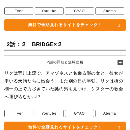
Tver
Youtube
GYAO
Abema
無料で全話見れるサイトをチェック！
2話：２ BRIDGE×２
2話の詳細と無料動画
リクは荒川上流で、アマゾネスと名乗る謎の女と、彼女が
率いる天狗たちに出会う。また別の日の早朝、リクは橋の
欄干の上で力尽きていた謎の男を見つけ、シスターの教会
へ運び込むが…!?
Tver
Youtube
GYAO
Abema
無料で全話見れるサイトをチェック！