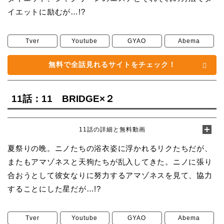
イエットに励むが…!?
Tver
Youtube
GYAO
Abema
無料で全話見れるサイトをチェック！
11話：11 BRIDGE×２
11話の詳細と無料動画
夏祭りの晩。ニノたちの浴衣姿に浮かれるリクたちだが、
またもアマゾネスと天狗たちが乱入してきた。ニノに張り
合おうとして彼女なりに努力するアマゾネスを見て、協力
することにした星だが…!?
Tver
Youtube
GYAO
Abema