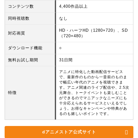
コンテンツ数
4,400作品以上
同時視聴数
なし
HD・ハーフHD（1280×720）、SD
対応画質
（720×480）
ダウンロード機能
○
無料お試し期間
31日間
アニメに特化した動画配信サービス
で、最新作のものから一昔前のものま
で幅広い年代のアニメを視聴できま
す。アニメ関連のライブ配信や、2.5次
特徴
元舞台、トークイベントも楽しむこと
ができるのでマニアックなニーズにも
十分応えられるサービスといえるでし
ょう。お得なキャンペーンや特典があ
るのも嬉しいポイントです。
dアニメストア公式サイト