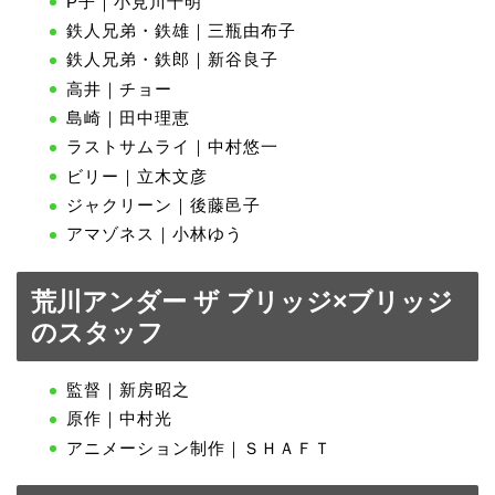
P子｜小見川千明
鉄人兄弟・鉄雄｜三瓶由布子
鉄人兄弟・鉄郎｜新谷良子
高井｜チョー
島崎｜田中理恵
ラストサムライ｜中村悠一
ビリー｜立木文彦
ジャクリーン｜後藤邑子
アマゾネス｜小林ゆう
荒川アンダー ザ ブリッジ×ブリッジ
のスタッフ
監督｜新房昭之
原作｜中村光
アニメーション制作｜ＳＨＡＦＴ