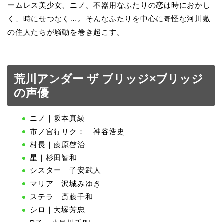
ームレス美少女、ニノ。不器用なふたりの恋は時におかし
く、時にせつなく…。そんなふたりを中心に奇怪な河川敷
の住人たちが騒動を巻き起こす。
荒川アンダー ザ ブリッジ×ブリッジ
の声優
ニノ｜坂本真綾
市ノ宮行リク：｜神谷浩史
村長｜藤原啓治
星｜杉田智和
シスター｜子安武人
マリア｜沢城みゆき
ステラ｜斎藤千和
シロ｜大塚芳忠