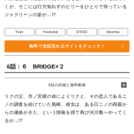
くが、そこには行方知れずのビリーをひとりで待っている
ジャクリーンの姿が…!?
Tver
Youtube
GYAO
Abema
無料で全話見れるサイトをチェック！
6話：６ BRIDGE×２
6話の詳細と無料動画
リクの父、市ノ宮積の命によりリクと、その恋人であるニ
ノの調査を続けていた島崎。彼女は、ある日ニノの両親か
らの連絡がきた、という情報を得て再び河川敷へやってく
るが…!?