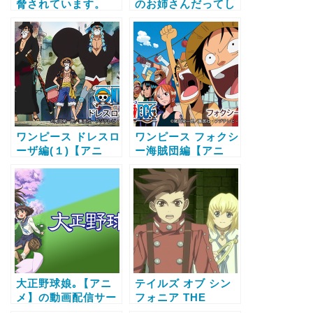
脅されています。
のお姉さんだってし
【アニメ】の動画配
たい【アニメ】の動
信サービス比較と無
画配信サービス比較
料で全話視聴する方
と無料で全話視聴す
法
る方法
ワンピース ドレスロ
ワンピース フォクシ
ーザ編(１)【アニ
ー海賊団編【アニ
メ】の動画配信サー
メ】の動画配信サー
ビス比較と無料で全
ビス比較と無料で全
話視聴する方法
話視聴する方法
大正野球娘｡【アニ
テイルズ オブ シン
メ】の動画配信サー
フォニア THE
ビス比較と無料で全
ANIMATION シルヴ