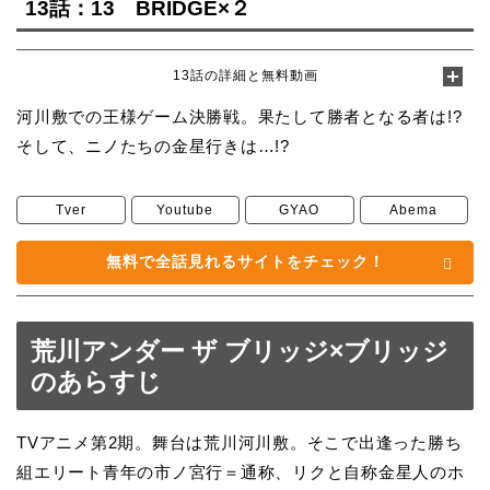
13話：13 BRIDGE×２
13話の詳細と無料動画
河川敷での王様ゲーム決勝戦。果たして勝者となる者は!?
そして、ニノたちの金星行きは…!?
Tver
Youtube
GYAO
Abema
無料で全話見れるサイトをチェック！
荒川アンダー ザ ブリッジ×ブリッジ
のあらすじ
TVアニメ第2期。舞台は荒川河川敷。そこで出逢った勝ち
組エリート青年の市ノ宮行＝通称、リクと自称金星人のホ