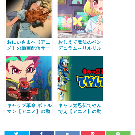
する方法
法
おにいさまへ【アニ
おしえて魔法のペン
メ】の動画配信サー
デュラム～リルリル
ビス比較と無料で全
フェアリル～【アニ
話視聴する方法
メ】の動画配信サー
ビス比較と無料で全
話視聴する方法
キャップ革命 ボトル
キャッ党忍伝てやん
マン【アニメ】の動
でえ【アニメ】の動
画配信サービス比較
画配信サービス比較
と無料で全話視聴す
と無料で全話視聴す
る方法
る方法