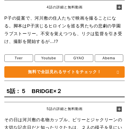
4話の詳細と無料動画
P子の提案で、河川敷の住人たちで映画を撮ることにな
る。脚本はP子演じるヒロインを巡る男たちの悲劇の学園
ラブストーリー。不安を覚えつつも、リクは監督を引き受
け、撮影を開始するが…!?
Tver
Youtube
GYAO
Abema
無料で全話見れるサイトをチェック！
5話：５ BRIDGE×２
5話の詳細と無料動画
その日は河川敷の名物カップル、ビリーとジャクリーンの
大切な記念日だと知ったリクたちは、２人の様子を見にい