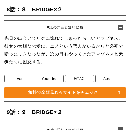
8話：８ BRIDGE×２
8話の詳細と無料動画
先日の出会いでリクに惚れてしまったらしいアマゾネス。
彼女の大胆な求愛に、ニノという恋人がいるからと必死で
断ったリクだったが、次の日もやってきたアマゾネスと天
狗たちに困惑する。
Tver
Youtube
GYAO
Abema
無料で全話見れるサイトをチェック！
9話：９ BRIDGE×２
9話の詳細と無料動画