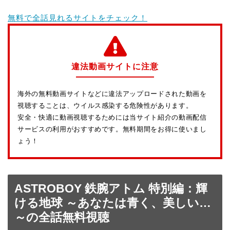
無料で全話見れるサイトをチェック！
違法動画サイトに注意
海外の無料動画サイトなどに違法アップロードされた動画を
視聴することは、ウイルス感染する危険性があります。
安全・快適に動画視聴するためには当サイト紹介の動画配信
サービスの利用がおすすめです。無料期間をお得に使いまし
ょう！
ASTROBOY 鉄腕アトム 特別編：輝
ける地球 ～あなたは青く、美しい…
～の全話無料視聴