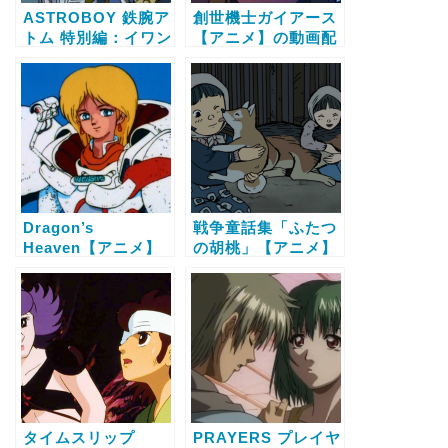
ASTROBOY 鉄腕ア
創世機士ガイアース
トム 特別編：イワン
【アニメ】の動画配
の惑星 ～ロボットと
信サービス比較と無
人間の友情～【アニ
料で全話視聴する方
メ】の動画配信サー
法
ビス比較と無料で全
話視聴する方法
Dragon’s
戦争童話集「ふたつ
Heaven【アニメ】
の胡桃」【アニメ】
の動画配信サービス
の動画配信サービス
比較と無料で全話視
比較と無料で全話視
聴する方法
聴する方法
タイムスリップ
PRAYERS プレイヤ