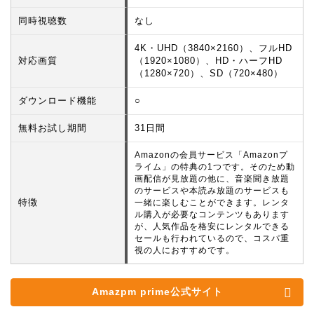
同時視聴数
なし
4K・UHD（3840×2160）、フルHD
対応画質
（1920×1080）、HD・ハーフHD
（1280×720）、SD（720×480）
ダウンロード機能
○
無料お試し期間
31日間
Amazonの会員サービス「Amazonプ
ライム」の特典の1つです。そのため動
画配信が見放題の他に、音楽聞き放題
のサービスや本読み放題のサービスも
特徴
一緒に楽しむことができます。レンタ
ル購入が必要なコンテンツもあります
が、人気作品を格安にレンタルできる
セールも行われているので、コスパ重
視の人におすすめです。
Amazpm prime公式サイト