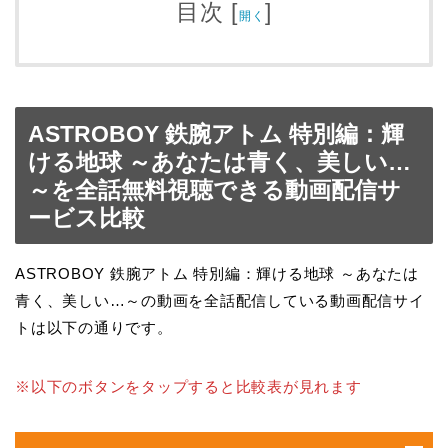
目次
[
]
開く
ASTROBOY 鉄腕アトム 特別編：輝
ける地球 ～あなたは青く、美しい…
～を全話無料視聴できる動画配信サ
ービス比較
ASTROBOY 鉄腕アトム 特別編：輝ける地球 ～あなたは
青く、美しい…～の動画を全話配信している動画配信サイ
トは以下の通りです。
※以下のボタンをタップすると比較表が見れます