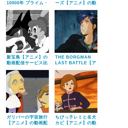
10000年 プライム・
ーズ【アニメ】の動
ローズ【アニメ】の
画配信サービス比較
動画配信サービス比
と無料で全話視聴す
較と無料で全話視聴
る方法
する方法
新宝島【アニメ】の
THE BORGMAN
動画配信サービス比
LAST BATTLE【ア
較と無料で全話視聴
ニメ】の動画配信サ
する方法
ービス比較と無料で
全話視聴する方法
ガリバーの宇宙旅行
ちびっ子レミと名犬
【アニメ】の動画配
カピ【アニメ】の動