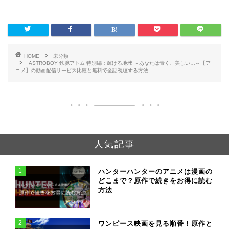
信サービス比較と無
画配信サービス比較
料で全話視聴する方
と無料で全話視聴す
法
る方法
HOME
未分類
ASTROBOY 鉄腕アトム 特別編：輝ける地球 ～あなたは青く、美しい…～【ア
ニメ】の動画配信サービス比較と無料で全話視聴する方法
人気記事
1
ハンターハンターのアニメは漫画の
どこまで？原作で続きをお得に読む
方法
2
ワンピース映画を見る順番！原作と