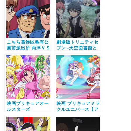
聴する方法
こちら葛飾区亀有公
劇場版トリニティセ
園前派出所 両津ＶＳ
ブン -天空図書館と
泣き虫アイドル！？
真紅の魔王‐ 【アニ
日本一周大すごろく
メ】の動画配信サー
ゲーム！！【アニ
ビス比較と無料で全
メ】の動画配信サー
話視聴する方法
ビス比較と無料で全
話視聴する方法
映画プリキュアオー
映画 プリキュアミラ
ルスターズ
クルユニバース【ア
NewStage2 こころ
ニメ】の動画配信サ
のともだち【アニ
ービス比較と無料で
メ】の動画配信サー
全話視聴する方法