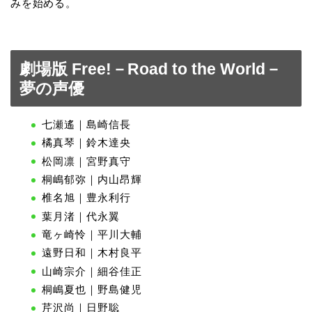
みを始める。
劇場版 Free!－Road to the World－
夢の声優
七瀬遙｜島崎信長
橘真琴｜鈴木達央
松岡凛｜宮野真守
桐嶋郁弥｜内山昂輝
椎名旭｜豊永利行
葉月渚｜代永翼
竜ヶ崎怜｜平川大輔
遠野日和｜木村良平
山崎宗介｜細谷佳正
桐嶋夏也｜野島健児
芹沢尚｜日野聡