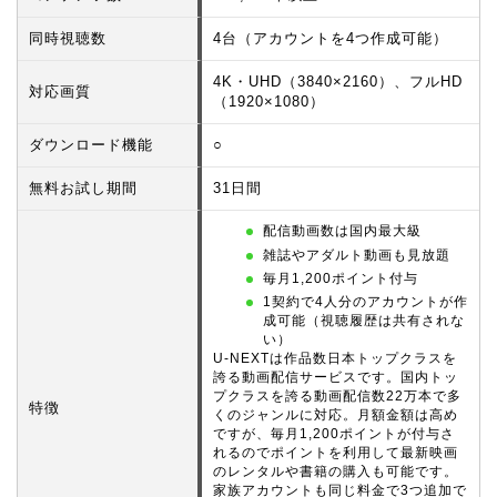
同時視聴数
4台（アカウントを4つ作成可能）
4K・UHD（3840×2160）、フルHD
対応画質
（1920×1080）
ダウンロード機能
○
無料お試し期間
31日間
配信動画数は国内最大級
雑誌やアダルト動画も見放題
毎月1,200ポイント付与
1契約で4人分のアカウントが作
成可能（視聴履歴は共有されな
い）
U-NEXTは作品数日本トップクラスを
誇る動画配信サービスです。国内トッ
プクラスを誇る動画配信数22万本で多
特徴
くのジャンルに対応。月額金額は高め
ですが、毎月1,200ポイントが付与さ
れるのでポイントを利用して最新映画
のレンタルや書籍の購入も可能です。
家族アカウントも同じ料金で3つ追加で