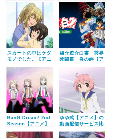
画配信サービス比較
三大超サイヤ人【ア
と無料で全話視聴す
ニメ】の動画配信サ
る方法
ービス比較と無料で
全話視聴する方法
スカートの中はケダ
幽☆遊☆白書 冥界
モノでした。【アニ
死闘篇 炎の絆【ア
メ】の動画配信サー
ニメ】の動画配信サ
ビス比較と無料で全
ービス比較と無料で
話視聴する方法
全話視聴する方法
BanG Dream! 2nd
ゆゆ式【アニメ】の
Season【アニメ】
動画配信サービス比
の動画配信サービス
較と無料で全話視聴
比較と無料で全話視
する方法