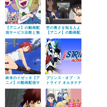
ビス比較と無料で全
話視聴する方法
【アニメ】の動画配
空の青さを知る人よ
信サービス比較と無
【アニメ】の動画配
料で全話視聴する方
信サービス比較と無
法
料で全話視聴する方
法
終末のイゼッタ【ア
プリンス・オブ・ス
ニメ】の動画配信サ
トライド オルタナテ
ービス比較と無料で
ィブ【アニメ】の動
全話視聴する方法
画配信サービス比較
と無料で全話視聴す
る方法