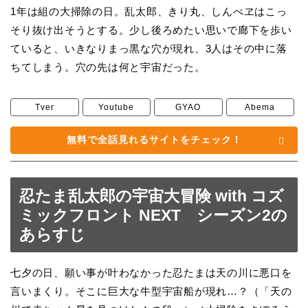
1年は組の大掃除の日。乱太郎、きり丸、しんべヱはこっ
そり抜け出そうとする。少し後ろめたい思いで廊下を歩い
ていると、いきなりまっ黒な穴が現れ、3人はその中に落
ちてしまう。穴の先は何と宇宙だった。
Tver
Youtube
GYAO
Abema
無料で全話見れるサイトをチェック！
忍たま乱太郎の宇宙大冒険 with コズ
ミックフロント NEXT シーズン2の
あらすじ
七夕の日、願い事が叶わなかった忍たまは天の川に悪口を
言いまくり。そこに巨大な牛型宇宙船が現れ…？（「天の