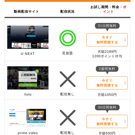
お試し期間・料金・
ポ
動画配信サイト
配信状況
イント
31日間無料
今すぐ
無料視聴する
月額2189円
見放題
U-NEXT
1200ポイント付与
2週間無料
今すぐ
無料視聴する
配信無し
hulu
月額1050円
30日間無料
今すぐ
無料視聴する
配信無し
prime video
月額500円