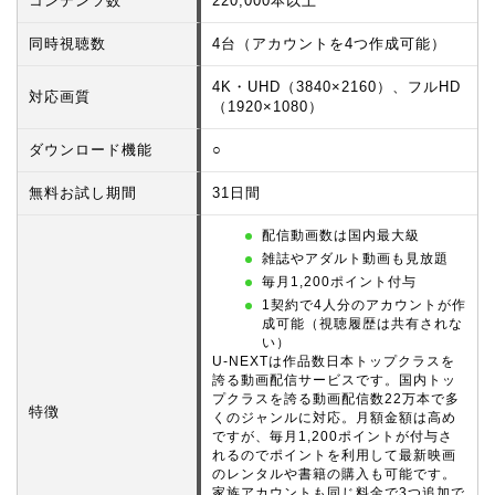
コンテンツ数
220,000本以上
同時視聴数
4台（アカウントを4つ作成可能）
4K・UHD（3840×2160）、フルHD
対応画質
（1920×1080）
ダウンロード機能
○
無料お試し期間
31日間
配信動画数は国内最大級
雑誌やアダルト動画も見放題
毎月1,200ポイント付与
1契約で4人分のアカウントが作
成可能（視聴履歴は共有されな
い）
U-NEXTは作品数日本トップクラスを
誇る動画配信サービスです。国内トッ
プクラスを誇る動画配信数22万本で多
特徴
くのジャンルに対応。月額金額は高め
ですが、毎月1,200ポイントが付与さ
れるのでポイントを利用して最新映画
のレンタルや書籍の購入も可能です。
家族アカウントも同じ料金で3つ追加で