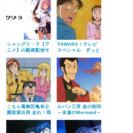
料で全話視聴する方
法
シャングリ・ラ【ア
YAWARA！テレビ
ニメ】の動画配信サ
スペシャル ずっと
ービス比較と無料で
君のことが【アニ
全話視聴する方法
メ】の動画配信サー
ビス比較と無料で全
話視聴する方法
こちら葛飾区亀有公
ルパン三世 血の刻印
園前派出所 走れ！両
～永遠のMermaid～
津式チンチン電車～
【アニメ】の動画配
思い出の大次郎号～
信サービス比較と無
【アニメ】の動画配
料で全話視聴する方