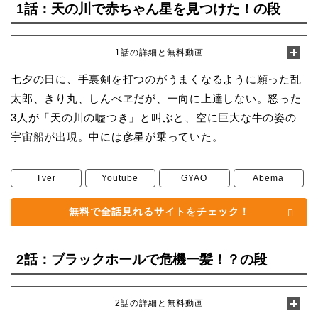
1話：天の川で赤ちゃん星を見つけた！の段
1話の詳細と無料動画
七夕の日に、手裏剣を打つのがうまくなるように願った乱
太郎、きり丸、しんべヱだが、一向に上達しない。怒った
3人が「天の川の嘘つき」と叫ぶと、空に巨大な牛の姿の
宇宙船が出現。中には彦星が乗っていた。
Tver
Youtube
GYAO
Abema
無料で全話見れるサイトをチェック！
2話：ブラックホールで危機一髪！？の段
2話の詳細と無料動画