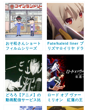
動画配信サービス比
ービス比較と無料で
較と無料で全話視聴
全話視聴する方法
する方法
おそ松さんショート
Fate/kaleid liner プ
フィルムシリーズ
リズマ☆イリヤ ドラ
【アニメ】の動画配
イ!!【アニメ】の動
信サービス比較と無
画配信サービス比較
料で全話視聴する方
と無料で全話視聴す
法
る方法
どろろ【アニメ】の
ロード オブ ヴァー
動画配信サービス比
ミリオン 紅蓮の王
較と無料で全話視聴
【アニメ】の動画配
する方法
信サービス比較と無