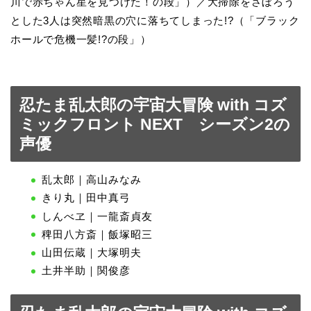
川で赤ちゃん星を見つけた！の段」）／大掃除をさぼろう
とした3人は突然暗黒の穴に落ちてしまった!?（「ブラック
ホールで危機一髪!?の段」）
忍たま乱太郎の宇宙大冒険 with コズ
ミックフロント NEXT シーズン2の
声優
乱太郎｜高山みなみ
きり丸｜田中真弓
しんべヱ｜一龍斎貞友
稗田八方斎｜飯塚昭三
山田伝蔵｜大塚明夫
土井半助｜関俊彦