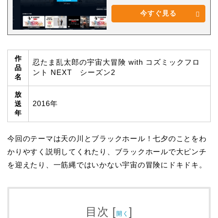
今すぐ見る
作
忍たま乱太郎の宇宙大冒険 with コズミックフロ
品
ント NEXT シーズン2
名
放
2016年
送
年
今回のテーマは天の川とブラックホール！七夕のことをわ
かりやすく説明してくれたり、ブラックホールで大ピンチ
を迎えたり、一筋縄ではいかない宇宙の冒険にドキドキ。
目次
[
]
開く