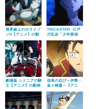
信サービス比較と無
法
料で全話視聴する方
法
境界線上のホライゾ
TRICKSTER -江戸
ンII【アニメ】の動
川乱歩「少年探偵
画配信サービス比較
団」より-【アニメ】
と無料で全話視聴す
の動画配信サービス
る方法
比較と無料で全話視
聴する方法
劇場版 シドニアの騎
信長の忍び～伊勢・
士【アニメ】の動画
金ヶ崎篇～【アニ
配信サービス比較と
メ】の動画配信サー
無料で全話視聴する
ビス比較と無料で全
方法
話視聴する方法