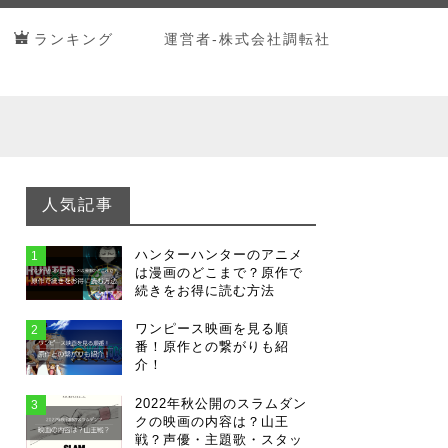
ランキング
運営者-株式会社調転社
人気記事
ハンターハンターのアニメ
1
は漫画のどこまで？原作で
続きをお得に読む方法
ワンピース映画を見る順
2
番！原作との繋がりも紹
介！
2022年秋公開のスラムダン
3
クの映画の内容は？山王
戦？声優・主題歌・スタッ