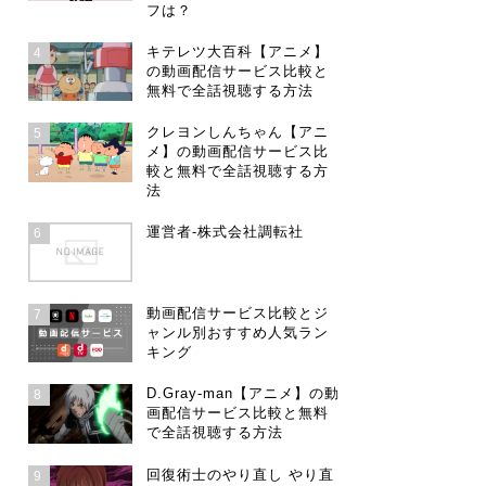
フは？
キテレツ大百科【アニメ】
4
の動画配信サービス比較と
無料で全話視聴する方法
クレヨンしんちゃん【アニ
5
メ】の動画配信サービス比
較と無料で全話視聴する方
法
運営者-株式会社調転社
6
動画配信サービス比較とジ
7
ャンル別おすすめ人気ラン
キング
D.Gray-man【アニメ】の動
8
画配信サービス比較と無料
で全話視聴する方法
回復術士のやり直し やり直
9