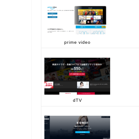
prime video
dTV