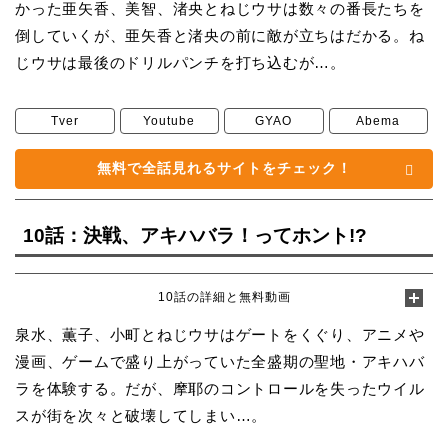
かった亜矢香、美智、渚央とねじウサは数々の番長たちを
倒していくが、亜矢香と渚央の前に敵が立ちはだかる。ね
じウサは最後のドリルパンチを打ち込むが…。
Tver
Youtube
GYAO
Abema
無料で全話見れるサイトをチェック！
10話：決戦、アキハバラ！ってホント!?
10話の詳細と無料動画
泉水、薫子、小町とねじウサはゲートをくぐり、アニメや
漫画、ゲームで盛り上がっていた全盛期の聖地・アキハバ
ラを体験する。だが、摩耶のコントロールを失ったウイル
スが街を次々と破壊してしまい…。