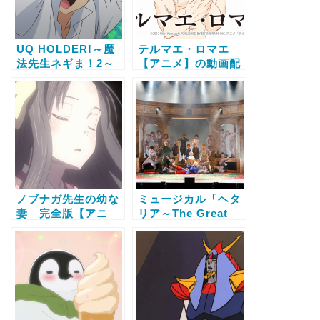
UQ HOLDER!～魔
テルマエ・ロマエ
法先生ネギま！2～
【アニメ】の動画配
【アニメ】の動画配
信サービス比較と無
信サービス比較と無
料で全話視聴する方
料で全話視聴する方
法
法
ノブナガ先生の幼な
ミュージカル「ヘタ
妻 完全版【アニ
リア～The Great
メ】の動画配信サー
World～」【アニ
ビス比較と無料で全
メ】の動画配信サー
話視聴する方法
ビス比較と無料で全
話視聴する方法