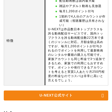
配信動画数は国内最大級
雑誌やアダルト動画も見放題
毎月1,200ポイント付与
1契約で4人分のアカウントが作
成可能（視聴履歴は共有されな
い）
U-NEXTは作品数日本トップクラスを
誇る動画配信サービスです。国内トッ
プクラスを誇る動画配信数22万本で多
特徴
くのジャンルに対応。月額金額は高め
ですが、毎月1,200ポイントが付与さ
れるのでポイントを利用して最新映画
のレンタルや書籍の購入も可能です。
家族アカウントも同じ料金で3つ追加で
きるため、家族での利用にもおすすめ
です。ポイントや発行できるアカウン
トを考えると実質1人あたり月250円程
度の料金なのでコスパは非常に高いと
言えるでしょう。
U-NEXT公式サイト