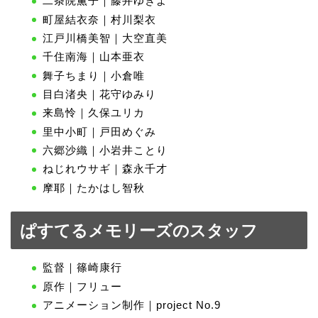
二条院薫子｜藤井ゆきよ
町屋結衣奈｜村川梨衣
江戸川橋美智｜大空直美
千住南海｜山本亜衣
舞子ちまり｜小倉唯
目白渚央｜花守ゆみり
来島怜｜久保ユリカ
里中小町｜戸田めぐみ
六郷沙織｜小岩井ことり
ねじれウサギ｜森永千才
摩耶｜たかはし智秋
ぱすてるメモリーズのスタッフ
監督｜篠崎康行
原作｜フリュー
アニメーション制作｜project No.9