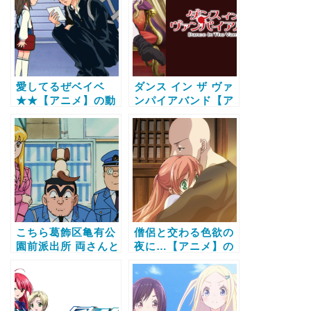
る方法
愛してるぜベイベ
ダンス イン ザ ヴァ
★★【アニメ】の動
ンパイアバンド【ア
画配信サービス比較
ニメ】の動画配信サ
と無料で全話視聴す
ービス比較と無料で
る方法
全話視聴する方法
こちら葛飾区亀有公
僧侶と交わる色欲の
園前派出所 両さんと
夜に…【アニメ】の
忠犬ラッキー物語 亀
動画配信サービス比
有大包囲網をかわ
較と無料で全話視聴
せ！！【アニメ】の
する方法
動画配信サービス比