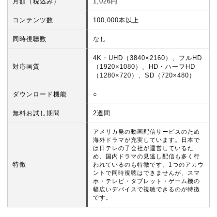
月額（税込み）
1,026円
コンテンツ数
100,000本以上
同時視聴数
なし
4K・UHD（3840×2160）、フルHD
対応画質
（1920×1080）、HD・ハーフHD
（1280×720）、SD（720×480）
ダウンロード機能
○
無料お試し期間
2週間
アメリカ発の動画配信サービスのため
海外ドラマが充実しています。日本で
は日テレの子会社が運営しているた
め、国内ドラマの見逃し配信も多く行
特徴
われているのも特徴です。1つのアカウ
ントで同時視聴はできませんが、スマ
ホ・テレビ・タブレット・ゲーム機の
幅広いデバイスで視聴できるのが特徴
です。