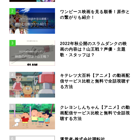
2
ワンピース映画を見る順番！原作と
の繋がりも紹介！
3
2022年秋公開のスラムダンクの映
画の内容は？山王戦？声優・主題
歌・スタッフは？
4
キテレツ大百科【アニメ】の動画配
信サービス比較と無料で全話視聴す
る方法
5
クレヨンしんちゃん【アニメ】の動
画配信サービス比較と無料で全話視
聴する方法
6
運営者-株式会社調転社