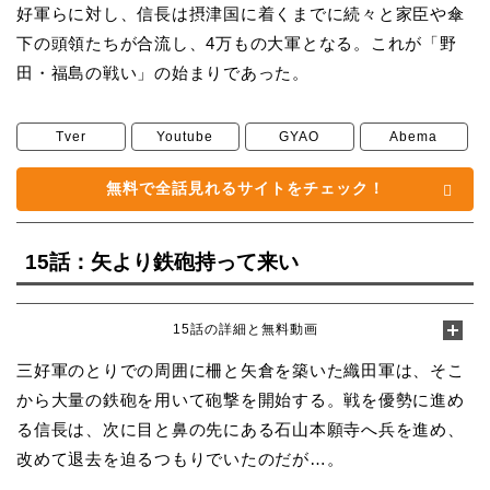
好軍らに対し、信長は摂津国に着くまでに続々と家臣や傘
下の頭領たちが合流し、4万もの大軍となる。これが「野
田・福島の戦い」の始まりであった。
Tver
Youtube
GYAO
Abema
無料で全話見れるサイトをチェック！
15話：矢より鉄砲持って来い
15話の詳細と無料動画
三好軍のとりでの周囲に柵と矢倉を築いた織田軍は、そこ
から大量の鉄砲を用いて砲撃を開始する。戦を優勢に進め
る信長は、次に目と鼻の先にある石山本願寺へ兵を進め、
改めて退去を迫るつもりでいたのだが…。