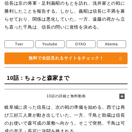
信長は京の将軍・足利義昭のもとを訪れ、浅井家との戦に
勝利したことを報告する。しかし、義昭は信長に不満を募
らせており、関係は悪化していた。一方、遠藤の死から立
ち直った千鳥は、信長の問いに覚悟を決める。
Tver
Youtube
GYAO
Abema
無料で全話見れるサイトをチェック！
10話：ちょっと森家まで
10話の詳細と無料動画
岐阜城に戻った信長は、次の戦の準備を始める。西では再
び三好三人衆が動き出していた。一方、千鳥と助蔵は信長
のお使いで森可成の屋敷へ向かう。そこで突然、千鳥は可
成の息子・長可に決闘を挑まれる。