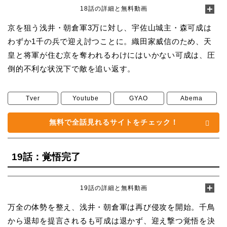
18話の詳細と無料動画
京を狙う浅井・朝倉軍3万に対し、宇佐山城主・森可成は
わずか1千の兵で迎え討つことに。織田家威信のため、天
皇と将軍が住む京を奪われるわけにはいかない可成は、圧
倒的不利な状況下で敵を追い返す。
Tver
Youtube
GYAO
Abema
無料で全話見れるサイトをチェック！
19話：覚悟完了
19話の詳細と無料動画
万全の体勢を整え、浅井・朝倉軍は再び侵攻を開始。千鳥
から退却を提言されるも可成は退かず、迎え撃つ覚悟を決