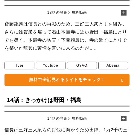
13話の詳細と無料動画
斎藤龍興は信長との再戦のため、三好三人衆と手を組み、
さらに雑賀衆を雇って石山本願寺に近い野田・福島にとり
でを築く。本願寺の坊官・下間頼廉は、寺の近くにとりで
を築いた龍興に苦情を言いに来るのだが…。
Tver
Youtube
GYAO
Abema
無料で全話見れるサイトをチェック！
14話：きっかけは野田・福島
14話の詳細と無料動画
信長は三好三人衆らの討伐に向かうため出陣。1万2千の三