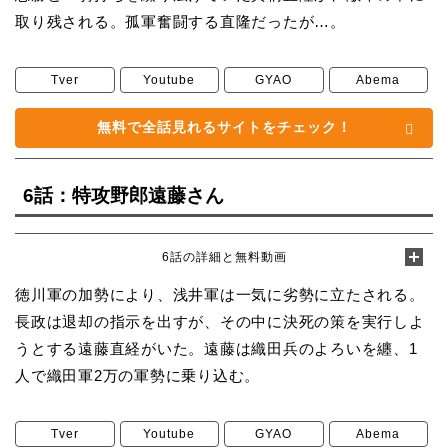
取り残される。孤軍奮闘する直隆だったが…。
Tver
Youtube
GYAO
Abema
無料で全話見れるサイトをチェック！
6話：特攻野郎遠藤さん
6話の詳細と無料動画
徳川軍の加勢により、浅井軍は一気に劣勢に立たされる。
長政は退却の指示を出すが、その中に決死の策を実行しよ
うとする遠藤直経がいた。遠藤は織田兵のよろいを纏、1
人で織田軍2万の軍勢に乗り込む。
Tver
Youtube
GYAO
Abema