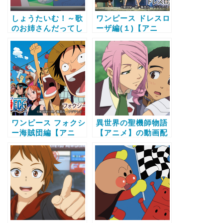
しょうたいむ！～歌
ワンピース ドレスロ
のお姉さんだってし
ーザ編(１)【アニ
たい【アニメ】の動
メ】の動画配信サー
画配信サービス比較
ビス比較と無料で全
と無料で全話視聴す
話視聴する方法
る方法
ワンピース フォクシ
異世界の聖機師物語
ー海賊団編【アニ
【アニメ】の動画配
メ】の動画配信サー
信サービス比較と無
ビス比較と無料で全
料で全話視聴する方
話視聴する方法
法