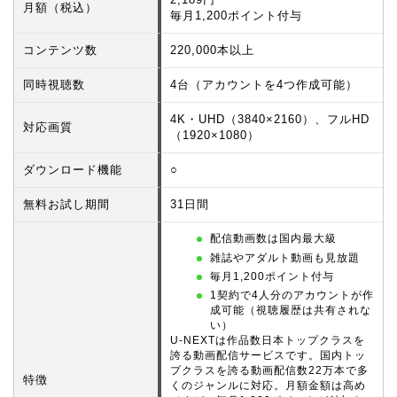
月額（税込）
毎月1,200ポイント付与
コンテンツ数
220,000本以上
同時視聴数
4台（アカウントを4つ作成可能）
4K・UHD（3840×2160）、フルHD
対応画質
（1920×1080）
ダウンロード機能
○
無料お試し期間
31日間
配信動画数は国内最大級
雑誌やアダルト動画も見放題
毎月1,200ポイント付与
1契約で4人分のアカウントが作
成可能（視聴履歴は共有されな
い）
U-NEXTは作品数日本トップクラスを
誇る動画配信サービスです。国内トッ
プクラスを誇る動画配信数22万本で多
特徴
くのジャンルに対応。月額金額は高め