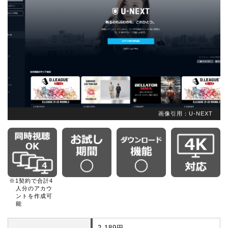
画像引用：U-NEXT
※1契約で合計4
人分のアカウ
ントを作成可
能
2,189円