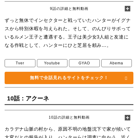
9話の詳細と無料動画
ずっと無休でインセクターと戦っていたハンターがイグナ
スから特別休暇を与えられた。そして、のんびりサボって
いるルメン王子と遭遇する。王子は美少女3人組と友達に
なる作戦として、ハンターにひと芝居を頼み…。
Tver
Youtube
GYAO
Abema
無料で全話見れるサイトをチェック！
10話：アクーネ
10話の詳細と無料動画
カラデナ山脈の村から、原因不明の地盤沈下で家が傾いて
大変だとの報告が入り、ハンターらは調査に向かう。近く