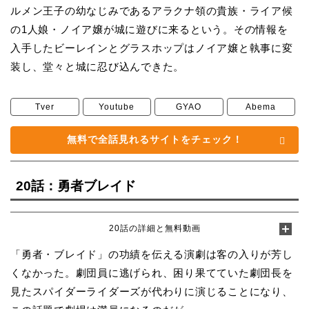
ルメン王子の幼なじみであるアラクナ領の貴族・ライア候
の1人娘・ノイア嬢が城に遊びに来るという。その情報を
入手したビーレインとグラスホップはノイア嬢と執事に変
装し、堂々と城に忍び込んできた。
Tver
Youtube
GYAO
Abema
無料で全話見れるサイトをチェック！
20話：勇者ブレイド
20話の詳細と無料動画
「勇者・ブレイド」の功績を伝える演劇は客の入りが芳し
くなかった。劇団員に逃げられ、困り果てていた劇団長を
見たスパイダーライダーズが代わりに演じることになり、