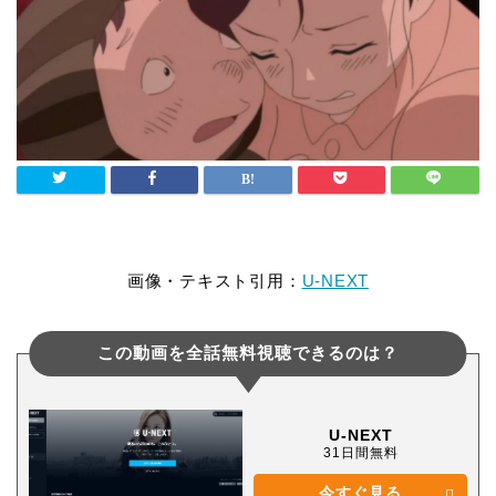
画像・テキスト引用：
U-NEXT
この動画を全話無料視聴できるのは？
U-NEXT
31日間無料
今すぐ見る