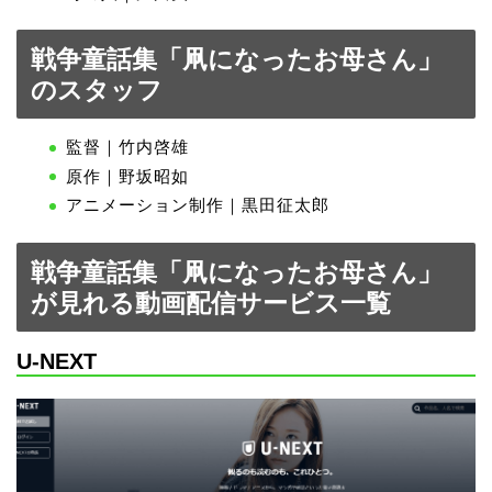
戦争童話集「凧になったお母さん」
のスタッフ
監督｜竹内啓雄
原作｜野坂昭如
アニメーション制作｜黒田征太郎
戦争童話集「凧になったお母さん」
が見れる動画配信サービス一覧
U-NEXT