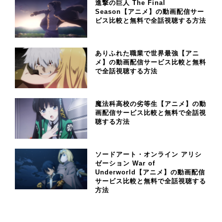
進撃の巨人 The Final
Season【アニメ】の動画配信サー
ビス比較と無料で全話視聴する方法
ありふれた職業で世界最強【アニ
メ】の動画配信サービス比較と無料
で全話視聴する方法
魔法科高校の劣等生【アニメ】の動
画配信サービス比較と無料で全話視
聴する方法
ソードアート・オンライン アリシ
ゼーション War of
Underworld【アニメ】の動画配信
サービス比較と無料で全話視聴する
方法