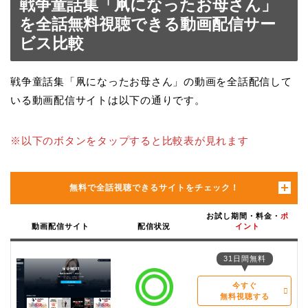
戦争童話集「凧になったお母さん」
を全話無料視聴できる動画配信サー
ビス比較
戦争童話集「凧になったお母さん」の動画を全話配信して
いる動画配信サイトは以下の通りです。
※以下のボタンをタップすると比較表が見れます
無料で全話視聴できるサイトをチェック！
お試し期間・料金・
ポ
動画配信サイト
配信状況
イント
31日間無料
今すぐ
無料視聴する