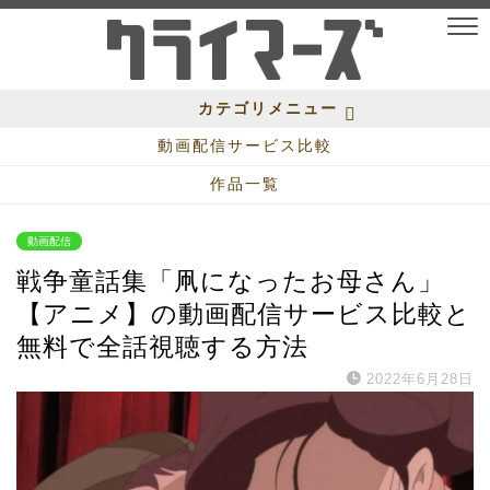
カテゴリメニュー
動画配信サービス比較
作品一覧
動画配信
戦争童話集「凧になったお母さん」
【アニメ】の動画配信サービス比較と
無料で全話視聴する方法
2022年6月28日