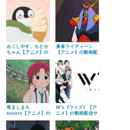
ビス比較と無料で全
メ】の動画配信サー
話視聴する方法
ビス比較と無料で全
話視聴する方法
おこしやす、ちとせ
勇者ライディーン
ちゃん【アニメ】の
【アニメ】の動画配
動画配信サービス比
信サービス比較と無
較と無料で全話視聴
料で全話視聴する方
する方法
法
苺ましまろ
W’z《ウィズ》【ア
encore【アニメ】の
ニメ】の動画配信サ
動画配信サービス比
ービス比較と無料で
較と無料で全話視聴
全話視聴する方法