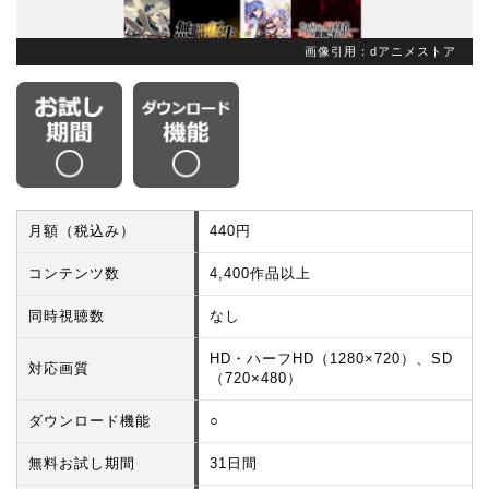
画像引用：dアニメストア
月額（税込み）
440円
コンテンツ数
4,400作品以上
同時視聴数
なし
HD・ハーフHD（1280×720）、SD
対応画質
（720×480）
ダウンロード機能
○
無料お試し期間
31日間