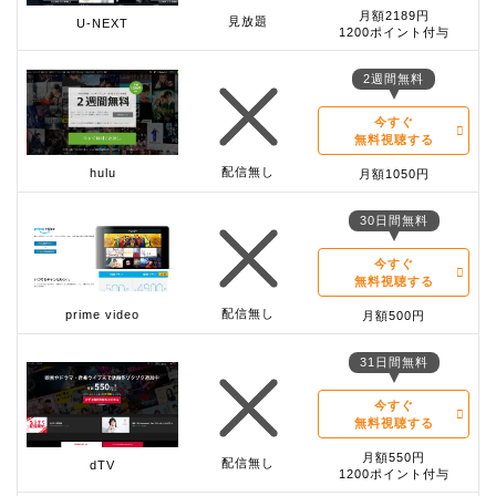
月額2189円
見放題
U-NEXT
1200ポイント付与
2週間無料
今すぐ
無料視聴する
配信無し
hulu
月額1050円
30日間無料
今すぐ
無料視聴する
配信無し
prime video
月額500円
31日間無料
今すぐ
無料視聴する
月額550円
配信無し
dTV
1200ポイント付与