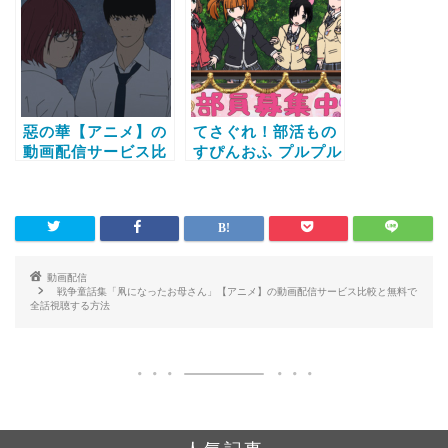
する方法
惡の華【アニメ】の
てさぐれ！部活もの
動画配信サービス比
すぴんおふ プルプル
較と無料で全話視聴
んシャルムと遊ぼう
する方法
【アニメ】の動画配
信サービス比較と無
料で全話視聴する方
法
動画配信
戦争童話集「凧になったお母さん」【アニメ】の動画配信サービス比較と無料で
全話視聴する方法