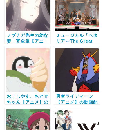
法
ノブナガ先生の幼な
ミュージカル「ヘタ
妻 完全版【アニ
リア～The Great
メ】の動画配信サー
World～」【アニ
ビス比較と無料で全
メ】の動画配信サー
話視聴する方法
ビス比較と無料で全
話視聴する方法
おこしやす、ちとせ
勇者ライディーン
ちゃん【アニメ】の
【アニメ】の動画配
動画配信サービス比
信サービス比較と無
較と無料で全話視聴
料で全話視聴する方
する方法
法