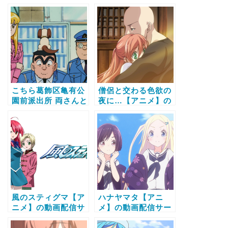
画配信サービス比較
ニメ】の動画配信サ
と無料で全話視聴す
ービス比較と無料で
る方法
全話視聴する方法
こちら葛飾区亀有公
僧侶と交わる色欲の
園前派出所 両さんと
夜に…【アニメ】の
忠犬ラッキー物語 亀
動画配信サービス比
有大包囲網をかわ
較と無料で全話視聴
せ！！【アニメ】の
する方法
動画配信サービス比
較と無料で全話視聴
する方法
風のスティグマ【ア
ハナヤマタ【アニ
ニメ】の動画配信サ
メ】の動画配信サー
ービス比較と無料で
ビス比較と無料で全
全話視聴する方法
話視聴する方法