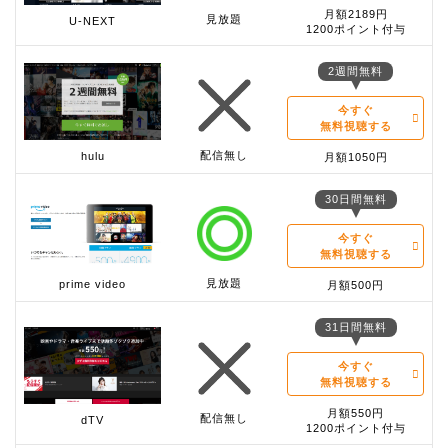
月額2189円
見放題
U-NEXT
1200ポイント付与
2週間無料
今すぐ
無料視聴する
配信無し
hulu
月額1050円
30日間無料
今すぐ
無料視聴する
見放題
prime video
月額500円
31日間無料
今すぐ
無料視聴する
月額550円
配信無し
dTV
1200ポイント付与