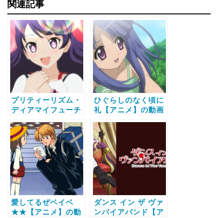
関連記事
プリティーリズム・
ひぐらしのなく頃に
ディアマイフューチ
礼【アニメ】の動画
ャー【アニメ】の動
配信サービス比較と
画配信サービス比較
無料で全話視聴する
と無料で全話視聴す
方法
る方法
愛してるぜベイベ
ダンス イン ザ ヴァ
★★【アニメ】の動
ンパイアバンド【ア