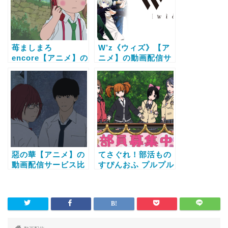
苺ましまろ
W’z《ウィズ》【ア
encore【アニメ】の
ニメ】の動画配信サ
動画配信サービス比
ービス比較と無料で
較と無料で全話視聴
全話視聴する方法
する方法
惡の華【アニメ】の
てさぐれ！部活もの
動画配信サービス比
すぴんおふ プルプル
較と無料で全話視聴
んシャルムと遊ぼう
する方法
【アニメ】の動画配
信サービス比較と無
料で全話視聴する方
法